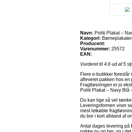
Navn:
Politi Plakat – Na
Kategori:
Børneplakater
Producent:
Varenummer:
25572
EAN:
Vurderet til
4.6
ud af 5 st
Flere e-butikker foreslår
afleveret pakken hos en 
Fragtløsningen er jo eks
Politi Plakat – Navy Blå 
Du kan lige så vel tænke o
Leveringsformen viser si
mest letkøbte fragtløsnin
du bor i kort afstand af o
Antal dages levering på 
pakke nu og her, og i det