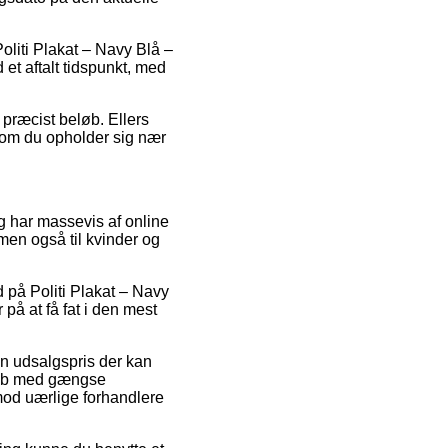
oliti Plakat – Navy Blå –
et aftalt tidspunkt, med
 præcist beløb. Ellers
l om du opholder sig nær
ig har massevis af online
men også til kvinder og
ud på Politi Plakat – Navy
på at få fat i den mest
en udsalgspris der kan
 Køb med gængse
imod uærlige forhandlere