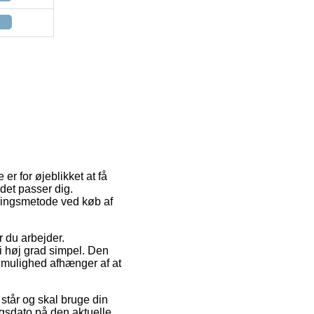
er for øjeblikket at få
det passer dig.
eringsmetode ved køb af
r du arbejder.
i høj grad simpel. Den
n mulighed afhænger af at
står og skal bruge din
ngsdato på den aktuelle