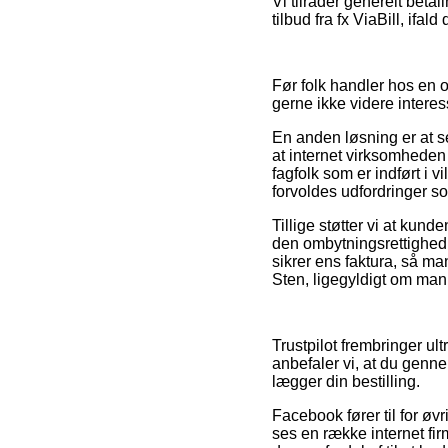
Vi tilråder generelt bet
tilbud fra fx ViaBill, if
Før folk handler hos en 
gerne ikke videre interes
En anden løsning er at s
at internet virksomheden 
fagfolk som er indført i v
forvoldes udfordringer so
Tillige støtter vi at ku
den ombytningsrettighed i
sikrer ens faktura, så ma
Sten, ligegyldigt om man 
Trustpilot frembringer ult
anbefaler vi, at du genn
lægger din bestilling.
Facebook fører til for øv
ses en række internet fir