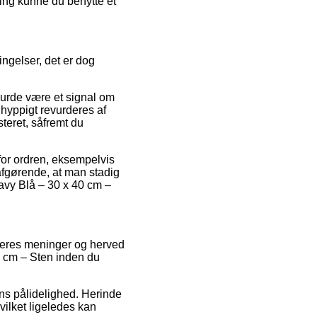
ning kunne du benytte et
ngelser, det er dog
burde være et signal om
 hyppigt revurderes af
steret, såfremt du
for ordren, eksempelvis
 afgørende, at man stadig
 Navy Blå – 30 x 40 cm –
brugeres meninger og herved
0 cm – Sten inden du
kens pålidelighed. Herinde
vilket ligeledes kan