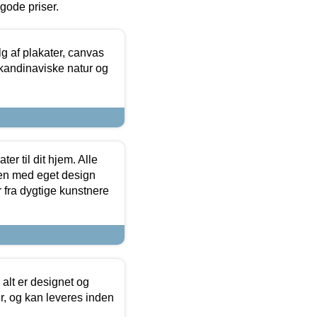
l gode priser.
 af plakater, canvas
skandinaviske natur og
er til dit hjem. Alle
ten med eget design
r fra dygtige kunstnere
 alt er designet og
r, og kan leveres inden