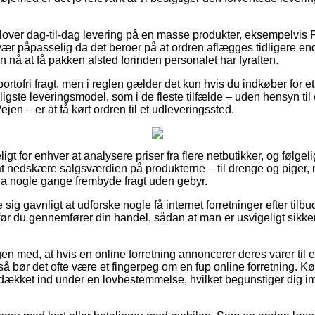
dlover dag-til-dag levering på en masse produkter, eksempelvis P
ær påpasselig da det beroer på at ordren aflægges tidligere end 
n nå at få pakken afsted forinden personalet har fyraften.
ortofri fragt, men i reglen gælder det kun hvis du indkøber for et
ligste leveringsmodel, som i de fleste tilfælde – uden hensyn ti
jen – er at få kørt ordren til et udleveringssted.
t for enhver at analysere priser fra flere netbutikker, og følgel
 at nedskære salgsværdien på produkterne – til drenge og piger, 
 nogle gange frembyde fragt uden gebyr.
 sig gavnligt at udforske nogle få internet forretninger efter tilb
ør du gennemfører din handel, sådan at man er usvigeligt sikker 
en med, at hvis en online forretning annoncerer deres varer til 
, så bør det ofte være et fingerpeg om en fup online forretning.
lt dækket ind under en lovbestemmelse, hvilket begunstiger dig 