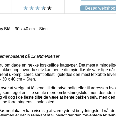
Besøg webshop
vy Blå – 30 x 40 cm – Sten
jerner baseret på
12
anmeldelser
 nu om dage en række forskellige fragttyper. Det mest almindelige 
pakkeshop, hvor du selv kan hente din nyindkøbte vare lige når 
tremt ukompliceret, samt oftest ligeledes den mest letkøbte lev
– 30 x 40 cm – Sten.
ver at vælge at få sendt til din privatbolig eller til adressen hvo
g som regel en lille smule mere omkostningsfuld, men desuden 
g vil dog i de fleste tilfælde være at hente pakken selv, men de
nline forretningens tilholdssted.
Børneplakater kan vise sig at være yderst betydningsfuld når du 
 øjemed er det jo relevant at vi besigtiger den forventede leveri