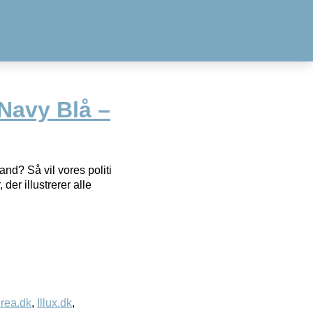
 Navy Blå –
and? Så vil vores politi
der illustrerer alle
rea.dk
,
Illux.dk
,