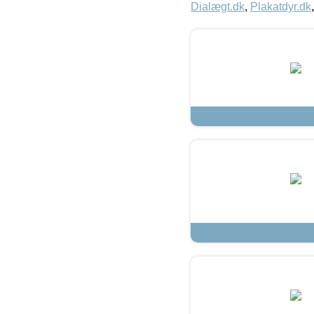
Dialægt.dk
,
Plakatdyr.dk