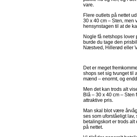
vare.
Flere outlets på nettet u
30 x 40 cm – Sten, men v
hensynstagen til at de ka
Nogle få netshops lover p
burde du tage den prisbil
Næstved, Hillerød eller Ve
Det er meget fremkommelig
shops set sig tvunget til
mænd – enormt, og endda
Men det kan trods alt vise
Blå – 30 x 40 cm – Sten f
attraktive pris.
Man skal blot være årvåg
ses som uforståeligt lav
betalingskort er trods a
på nettet.