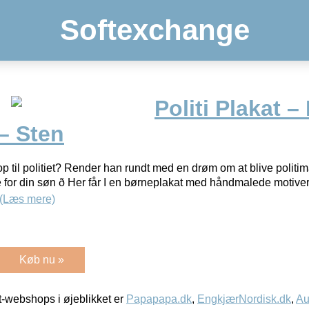
Softexchange
Politi Plakat –
– Sten
op til politiet? Render han rundt med en drøm om at blive politim
 for din søn ð Her får I en børneplakat med håndmalede motiver, 
(Læs mere)
Køb nu »
-webshops i øjeblikket er
Papapapa.dk
,
EngkjærNordisk.dk
,
Au