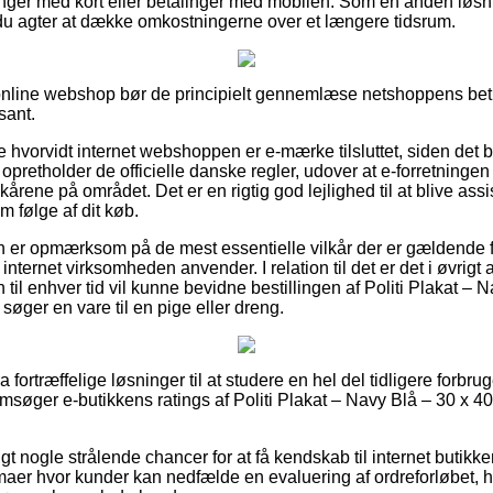
alinger med kort eller betalinger med mobilen. Som en anden løs
ald du agter at dække omkostningerne over et længere tidsrum.
online webshop bør de principielt gennemlæse netshoppens beti
sant.
e hvorvidt internet webshoppen er e-mærke tilsluttet, siden det 
opretholder de officielle danske regler, udover at e-forretningen
ilkårene på området. Det er en rigtig god lejlighed til at blive assi
m følge af dit køb.
nden er opmærksom på de mest essentielle vilkår der er gældende 
nternet virksomheden anvender. I relation til det er det i øvrigt
n til enhver tid vil kunne bevidne bestillingen af Politi Plakat –
søger en vare til en pige eller dreng.
ra fortræffelige løsninger til at studere en hel del tidligere for
emsøger e-butikkens ratings af Politi Plakat – Navy Blå – 30 x 4
rigt nogle strålende chancer for at få kendskab til internet butik
maer hvor kunder kan nedfælde en evaluering af ordreforløbet, h