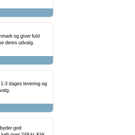
nmark og giver fuld
t se deres udvalg.
 1-3 dages levering og
valg.
ilbyder god
 køb over 249 kr. Klik