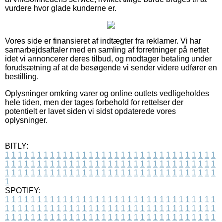
vurdere hvor glade kunderne er.
Vores side er finansieret af indtægter fra reklamer. Vi har
samarbejdsaftaler med en samling af forretninger på nettet
idet vi annoncerer deres tilbud, og modtager betaling under
forudsætning af at de besøgende vi sender videre udfører en
bestilling.
Oplysninger omkring varer og online outlets vedligeholdes
hele tiden, men der tages forbehold for rettelser der
potentielt er lavet siden vi sidst opdaterede vores
oplysninger.
BITLY:
1
1
1
1
1
1
1
1
1
1
1
1
1
1
1
1
1
1
1
1
1
1
1
1
1
1
1
1
1
1
1
1
1
1
1
1
1
1
1
1
1
1
1
1
1
1
1
1
1
1
1
1
1
1
1
1
1
1
1
1
1
1
1
1
1
1
1
1
1
1
1
1
1
1
1
1
1
1
1
1
1
1
1
1
1
1
1
1
1
1
1
1
1
1
1
1
1
1
1
1
SPOTIFY:
1
1
1
1
1
1
1
1
1
1
1
1
1
1
1
1
1
1
1
1
1
1
1
1
1
1
1
1
1
1
1
1
1
1
1
1
1
1
1
1
1
1
1
1
1
1
1
1
1
1
1
1
1
1
1
1
1
1
1
1
1
1
1
1
1
1
1
1
1
1
1
1
1
1
1
1
1
1
1
1
1
1
1
1
1
1
1
1
1
1
1
1
1
1
1
1
1
1
1