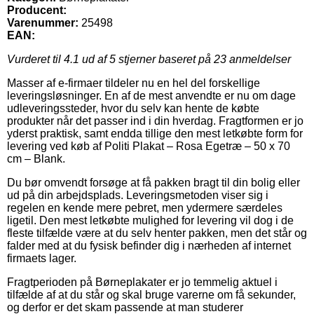
Producent:
Varenummer:
25498
EAN:
Vurderet til
4.1
ud af 5 stjerner baseret på
23
anmeldelser
Masser af e-firmaer tildeler nu en hel del forskellige
leveringsløsninger. En af de mest anvendte er nu om dage
udleveringssteder, hvor du selv kan hente de købte
produkter når det passer ind i din hverdag. Fragtformen er jo
yderst praktisk, samt endda tillige den mest letkøbte form for
levering ved køb af Politi Plakat – Rosa Egetræ – 50 x 70
cm – Blank.
Du bør omvendt forsøge at få pakken bragt til din bolig eller
ud på din arbejdsplads. Leveringsmetoden viser sig i
regelen en kende mere pebret, men ydermere særdeles
ligetil. Den mest letkøbte mulighed for levering vil dog i de
fleste tilfælde være at du selv henter pakken, men det står og
falder med at du fysisk befinder dig i nærheden af internet
firmaets lager.
Fragtperioden på Børneplakater er jo temmelig aktuel i
tilfælde af at du står og skal bruge varerne om få sekunder,
og derfor er det skam passende at man studerer