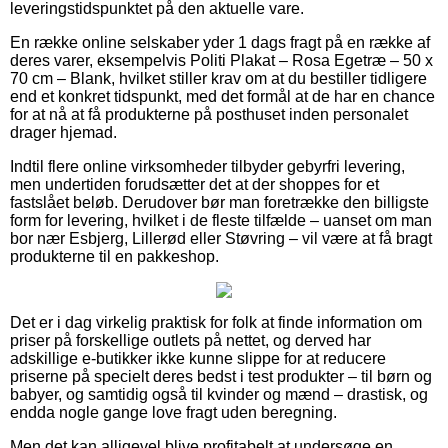
leveringstidspunktet på den aktuelle vare.
En række online selskaber yder 1 dags fragt på en række af
deres varer, eksempelvis Politi Plakat – Rosa Egetræ – 50 x
70 cm – Blank, hvilket stiller krav om at du bestiller tidligere
end et konkret tidspunkt, med det formål at de har en chance
for at nå at få produkterne på posthuset inden personalet
drager hjemad.
Indtil flere online virksomheder tilbyder gebyrfri levering,
men undertiden forudsætter det at der shoppes for et
fastslået beløb. Derudover bør man foretrække den billigste
form for levering, hvilket i de fleste tilfælde – uanset om man
bor nær Esbjerg, Lillerød eller Støvring – vil være at få bragt
produkterne til en pakkeshop.
Det er i dag virkelig praktisk for folk at finde information om
priser på forskellige outlets på nettet, og derved har
adskillige e-butikker ikke kunne slippe for at reducere
priserne på specielt deres bedst i test produkter – til børn og
babyer, og samtidig også til kvinder og mænd – drastisk, og
endda nogle gange love fragt uden beregning.
Men det kan alligevel blive profitabelt at undersøge en