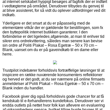
at internet selskabet hyppigt besøges af fagfolk der er indført
i vedtægterne på området. Derudover tilbydes du genvej til
at blive assisteret, for så vidt du oplever udfordringer ved dit
indkøb.
Yderligere er det smart at du er påpasselig med de
elementære vilkår der er gældende for bestillingen, som fx
den byttepolitik internet butikken garanterer. I den
forbindelse er det ligeledes afgørende, at man til enhver tid
sikrer ens ordrekvittering, således man senere kan bevise
sin ordre af Politi Plakat – Rosa Egetræ – 50 x 70 cm –
Blank, uanset om du er på gaveindkøb til en dame eller
herre.
Trustpilot indebærer forholdsvis fortræffelige løsninger til at
inspicere en række nuværende konsumenters reflektioner
og herved er det godt, at du ser nærmere på online firmaets
anmeldelser af Politi Plakat – Rosa Egetræ – 50 x 70 cm –
Blank inden du handler.
Facebook giver dig også forholdsvis gode chancer for at få
kendskab til e-forhandlerens kundefokus. Derudover ser vi
endda outlets på nettet hvor folk kan aflevere en evaluering
af virksomhedens service, hvilket tillige burde bruges til at