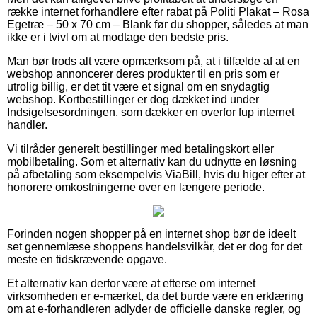
række internet forhandlere efter rabat på Politi Plakat – Rosa
Egetræ – 50 x 70 cm – Blank før du shopper, således at man
ikke er i tvivl om at modtage den bedste pris.
Man bør trods alt være opmærksom på, at i tilfælde af at en
webshop annoncerer deres produkter til en pris som er
utrolig billig, er det tit være et signal om en snydagtig
webshop. Kortbestillinger er dog dækket ind under
Indsigelsesordningen, som dækker en overfor fup internet
handler.
Vi tilråder generelt bestillinger med betalingskort eller
mobilbetaling. Som et alternativ kan du udnytte en løsning
på afbetaling som eksempelvis ViaBill, hvis du higer efter at
honorere omkostningerne over en længere periode.
Forinden nogen shopper på en internet shop bør de ideelt
set gennemlæse shoppens handelsvilkår, det er dog for det
meste en tidskrævende opgave.
Et alternativ kan derfor være at efterse om internet
virksomheden er e-mærket, da det burde være en erklæring
om at e-forhandleren adlyder de officielle danske regler, og