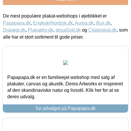
De mest populære plakat-webshops i øjeblikket er
Papapapa.dk
,
EngkjærNordisk.dk
,
Aurea.dk
,
Illux.dk
,
Dialægt.dk
,
Plakatdyr.dk
,
desaGraf.dk
og
Citatplakat.dk
, som
alle har et stort sortiment til gode priser.
Papapapa.dk er en familieejet webshop med salg af
plakater, canvas og akustik. Deres Artworks er inspireret
af den skandinaviske natur og livsstil. Klik her for at se
deres udvalg.
Se udvalget på Papapapa.dk