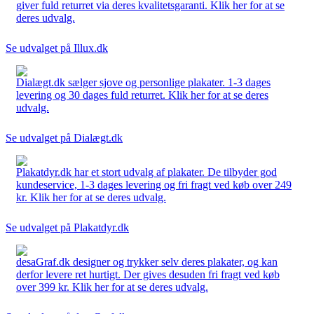
giver fuld returret via deres kvalitetsgaranti. Klik her for at se
deres udvalg.
Se udvalget på Illux.dk
Dialægt.dk sælger sjove og personlige plakater. 1-3 dages
levering og 30 dages fuld returret. Klik her for at se deres
udvalg.
Se udvalget på Dialægt.dk
Plakatdyr.dk har et stort udvalg af plakater. De tilbyder god
kundeservice, 1-3 dages levering og fri fragt ved køb over 249
kr. Klik her for at se deres udvalg.
Se udvalget på Plakatdyr.dk
desaGraf.dk designer og trykker selv deres plakater, og kan
derfor levere ret hurtigt. Der gives desuden fri fragt ved køb
over 399 kr. Klik her for at se deres udvalg.