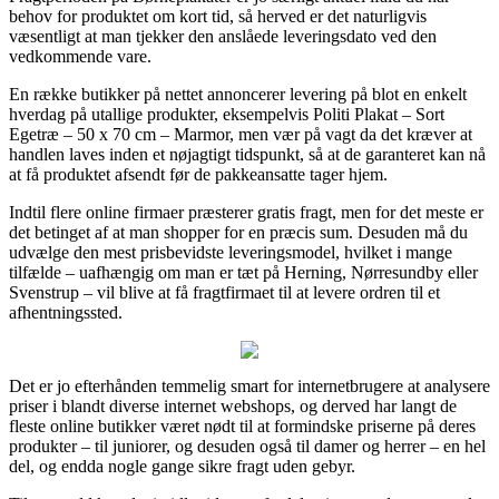
behov for produktet om kort tid, så herved er det naturligvis
væsentligt at man tjekker den anslåede leveringsdato ved den
vedkommende vare.
En række butikker på nettet annoncerer levering på blot en enkelt
hverdag på utallige produkter, eksempelvis Politi Plakat – Sort
Egetræ – 50 x 70 cm – Marmor, men vær på vagt da det kræver at
handlen laves inden et nøjagtigt tidspunkt, så at de garanteret kan nå
at få produktet afsendt før de pakkeansatte tager hjem.
Indtil flere online firmaer præsterer gratis fragt, men for det meste er
det betinget af at man shopper for en præcis sum. Desuden må du
udvælge den mest prisbevidste leveringsmodel, hvilket i mange
tilfælde – uafhængig om man er tæt på Herning, Nørresundby eller
Svenstrup – vil blive at få fragtfirmaet til at levere ordren til et
afhentningssted.
Det er jo efterhånden temmelig smart for internetbrugere at analysere
priser i blandt diverse internet webshops, og derved har langt de
fleste online butikker været nødt til at formindske priserne på deres
produkter – til juniorer, og desuden også til damer og herrer – en hel
del, og endda nogle gange sikre fragt uden gebyr.