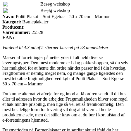
Besøg webshop
Besøg webshop
Navn:
Politi Plakat – Sort Egetræ – 50 x 70 cm – Marmor
Kategori:
Børneplakater
Producent:
Varenummer:
25528
EAN:
Vurderet til
4.3
ud af 5 stjerner baseret på
23
anmeldelser
Masser af forretninger på nettet yder til alt held diverse
leveringstyper. Den mest moderne er i dag pakkeshoppen, så du selv
har mulighed for at hente din ordre når det passer ind i din hverdag.
Fragtformen er nemlig meget nem, og mange gange ligeledes den
mest letkøbte fragtmulighed ved køb af Politi Plakat – Sort Egetræ –
50 x 70 cm – Marmor.
Du kunne alternativt afveje for og imod at få ordren sendt til dit hus
eller til adressen hvor du arbejder. Fragtmuligheden bliver som regel
et hak mindre prisbillig, men lige så vel ret så fremkommelig. Den
mest betalelige form for levering vil dog altid være at hente
produkterne selv, men det stiller krav om at du bor i kort afstand af
e-forretningens hjemsted.
Fragtperioden på Børneplakater er jo særligt aktuel ifald du har