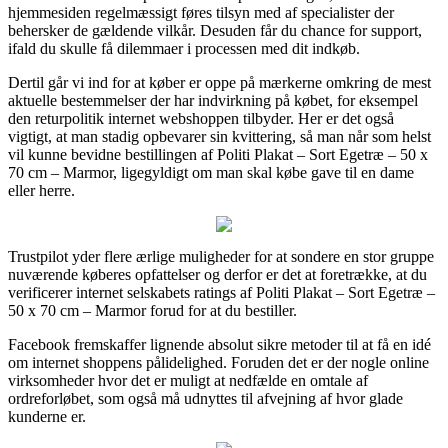
hjemmesiden regelmæssigt føres tilsyn med af specialister der
behersker de gældende vilkår. Desuden får du chance for support,
ifald du skulle få dilemmaer i processen med dit indkøb.
Dertil går vi ind for at køber er oppe på mærkerne omkring de mest
aktuelle bestemmelser der har indvirkning på købet, for eksempel
den returpolitik internet webshoppen tilbyder. Her er det også
vigtigt, at man stadig opbevarer sin kvittering, så man når som helst
vil kunne bevidne bestillingen af Politi Plakat – Sort Egetræ – 50 x
70 cm – Marmor, ligegyldigt om man skal købe gave til en dame
eller herre.
Trustpilot yder flere ærlige muligheder for at sondere en stor gruppe
nuværende køberes opfattelser og derfor er det at foretrække, at du
verificerer internet selskabets ratings af Politi Plakat – Sort Egetræ –
50 x 70 cm – Marmor forud for at du bestiller.
Facebook fremskaffer lignende absolut sikre metoder til at få en idé
om internet shoppens pålidelighed. Foruden det er der nogle online
virksomheder hvor det er muligt at nedfælde en omtale af
ordreforløbet, som også må udnyttes til afvejning af hvor glade
kunderne er.