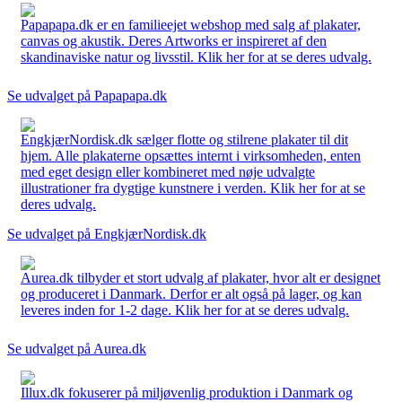
Papapapa.dk er en familieejet webshop med salg af plakater,
canvas og akustik. Deres Artworks er inspireret af den
skandinaviske natur og livsstil. Klik her for at se deres udvalg.
Se udvalget på Papapapa.dk
EngkjærNordisk.dk sælger flotte og stilrene plakater til dit
hjem. Alle plakaterne opsættes internt i virksomheden, enten
med eget design eller kombineret med nøje udvalgte
illustrationer fra dygtige kunstnere i verden. Klik her for at se
deres udvalg.
Se udvalget på EngkjærNordisk.dk
Aurea.dk tilbyder et stort udvalg af plakater, hvor alt er designet
og produceret i Danmark. Derfor er alt også på lager, og kan
leveres inden for 1-2 dage. Klik her for at se deres udvalg.
Se udvalget på Aurea.dk
Illux.dk fokuserer på miljøvenlig produktion i Danmark og