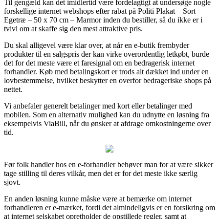
Til gengæld kan det imidlertid være fordelagtigt at undersøge nogle
forskellige internet webshops efter rabat på Politi Plakat – Sort
Egetræ – 50 x 70 cm – Marmor inden du bestiller, så du ikke er i
tvivl om at skaffe sig den mest attraktive pris.
Du skal alligevel være klar over, at når en e-butik frembyder
produkter til en salgspris der kan virke overordentlig letkøbt, burde
det for det meste være et faresignal om en bedragerisk internet
forhandler. Køb med betalingskort er trods alt dækket ind under en
lovbestemmelse, hvilket beskytter en overfor bedrageriske shops på
nettet.
Vi anbefaler generelt betalinger med kort eller betalinger med
mobilen. Som en alternativ mulighed kan du udnytte en løsning fra
eksempelvis ViaBill, når du ønsker at afdrage omkostningerne over
tid.
Før folk handler hos en e-forhandler behøver man for at være sikker
tage stilling til deres vilkår, men det er for det meste ikke særlig
sjovt.
En anden løsning kunne måske være at bemærke om internet
forhandleren er e-mærket, fordi det almindeligvis er en forsikring om
at internet selskabet opretholder de opstillede regler, samt at