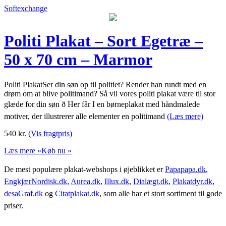
Softexchange
Politi Plakat – Sort Egetræ –
50 x 70 cm – Marmor
Politi PlakatSer din søn op til politiet? Render han rundt med en
drøm om at blive politimand? Så vil vores politi plakat være til stor
glæde for din søn ð Her får I en børneplakat med håndmalede
motiver, der illustrerer alle elementer en politimand
(Læs mere)
540
kr.
(Vis fragtpris)
Læs mere »
Køb nu »
De mest populære plakat-webshops i øjeblikket er
Papapapa.dk
,
EngkjærNordisk.dk
,
Aurea.dk
,
Illux.dk
,
Dialægt.dk
,
Plakatdyr.dk
,
desaGraf.dk
og
Citatplakat.dk
, som alle har et stort sortiment til gode
priser.