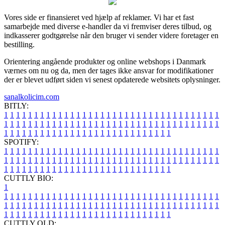
Vores side er finansieret ved hjælp af reklamer. Vi har et fast
samarbejde med diverse e-handler da vi fremviser deres tilbud, og
indkasserer godtgørelse når den bruger vi sender videre foretager en
bestilling.
Orientering angående produkter og online webshops i Danmark
værnes om nu og da, men der tages ikke ansvar for modifikationer
der er blevet udført siden vi senest opdaterede websitets oplysninger.
sanalkolicim.com
BITLY:
1
1
1
1
1
1
1
1
1
1
1
1
1
1
1
1
1
1
1
1
1
1
1
1
1
1
1
1
1
1
1
1
1
1
1
1
1
1
1
1
1
1
1
1
1
1
1
1
1
1
1
1
1
1
1
1
1
1
1
1
1
1
1
1
1
1
1
1
1
1
1
1
1
1
1
1
1
1
1
1
1
1
1
1
1
1
1
1
1
1
1
1
1
1
1
1
1
1
1
1
SPOTIFY:
1
1
1
1
1
1
1
1
1
1
1
1
1
1
1
1
1
1
1
1
1
1
1
1
1
1
1
1
1
1
1
1
1
1
1
1
1
1
1
1
1
1
1
1
1
1
1
1
1
1
1
1
1
1
1
1
1
1
1
1
1
1
1
1
1
1
1
1
1
1
1
1
1
1
1
1
1
1
1
1
1
1
1
1
1
1
1
1
1
1
1
1
1
1
1
1
1
1
1
1
CUTTLY BIO:
1
1
1
1
1
1
1
1
1
1
1
1
1
1
1
1
1
1
1
1
1
1
1
1
1
1
1
1
1
1
1
1
1
1
1
1
1
1
1
1
1
1
1
1
1
1
1
1
1
1
1
1
1
1
1
1
1
1
1
1
1
1
1
1
1
1
1
1
1
1
1
1
1
1
1
1
1
1
1
1
1
1
1
1
1
1
1
1
1
1
1
1
1
1
1
1
1
1
1
1
1
CUTTLY OLD: