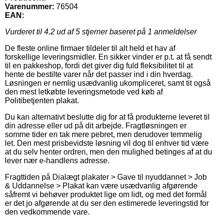
Varenummer:
76504
EAN:
Vurderet til
4.2
ud af 5 stjerner baseret på
1
anmeldelser
De fleste online firmaer tildeler til alt held et hav af
forskellige leveringsmidler. En sikker vinder er p.t. at få sendt
til en pakkeshop, fordi det giver dig fuld fleksibilitet til at
hente de bestilte varer når det passer ind i din hverdag.
Løsningen er nemlig usædvanlig ukompliceret, samt tit også
den mest letkøbte leveringsmetode ved køb af
Politibetjenten plakat.
Du kan alternativt beslutte dig for at få produkterne leveret til
din adresse eller ud på dit arbejde. Fragtløsningen er
somme tider en tak mere pebret, men derudover temmelig
let. Den mest prisbevidste løsning vil dog til enhver tid være
at du selv henter ordren, men den mulighed betinges af at du
lever nær e-handlens adresse.
Fragttiden på Dialægt plakater > Gave til nyuddannet > Job
& Uddannelse > Plakat kan være usædvanlig afgørende
såfremt vi behøver produktet lige om lidt, og med det formål
er det jo afgørende at du ser den estimerede leveringstid for
den vedkommende vare.