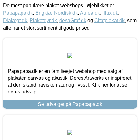
De mest populære plakat-webshops i øjeblikket er
Papapapa.dk
,
EngkjærNordisk.dk
,
Aurea.dk
,
Illux.dk
,
Dialægt.dk
,
Plakatdyr.dk
,
desaGraf.dk
og
Citatplakat.dk
, som
alle har et stort sortiment til gode priser.
Papapapa.dk er en familieejet webshop med salg af
plakater, canvas og akustik. Deres Artworks er inspireret
af den skandinaviske natur og livsstil. Klik her for at se
deres udvalg.
Se udvalget på Papapapa.dk