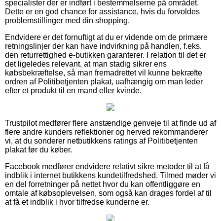
specialister der er indført i bestemmelserne på området.
Dette er en god chance for assistance, hvis du forvoldes
problemstillinger med din shopping.
Endvidere er det fornuftigt at du er vidende om de primære
retningslinjer der kan have indvirkning på handlen, f.eks.
den returrettighed e-butikken garanterer. I relation til det er
det ligeledes relevant, at man stadig sikrer ens
købsbekræftelse, så man fremadrettet vil kunne bekræfte
ordren af Politibetjenten plakat, uafhængig om man leder
efter et produkt til en mand eller kvinde.
Trustpilot medfører flere anstændige genveje til at finde ud af
flere andre kunders reflektioner og herved rekommanderer
vi, at du sonderer netbutikkens ratings af Politibetjenten
plakat før du køber.
Facebook medfører endvidere relativt sikre metoder til at få
indblik i internet butikkens kundetilfredshed. Tilmed møder vi
en del forretninger på nettet hvor du kan offentliggøre en
omtale af købsoplevelsen, som også kan drages fordel af til
at få et indblik i hvor tilfredse kunderne er.