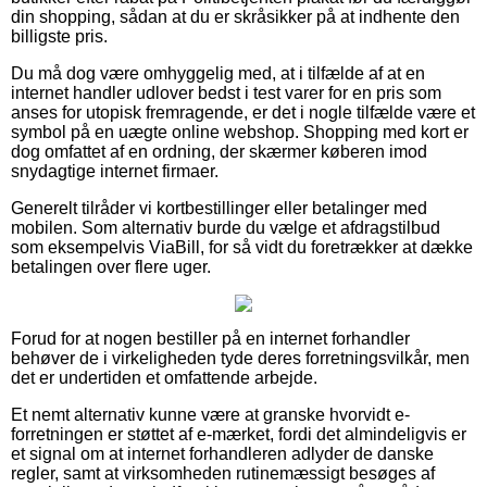
din shopping, sådan at du er skråsikker på at indhente den
billigste pris.
Du må dog være omhyggelig med, at i tilfælde af at en
internet handler udlover bedst i test varer for en pris som
anses for utopisk fremragende, er det i nogle tilfælde være et
symbol på en uægte online webshop. Shopping med kort er
dog omfattet af en ordning, der skærmer køberen imod
snydagtige internet firmaer.
Generelt tilråder vi kortbestillinger eller betalinger med
mobilen. Som alternativ burde du vælge et afdragstilbud
som eksempelvis ViaBill, for så vidt du foretrækker at dække
betalingen over flere uger.
Forud for at nogen bestiller på en internet forhandler
behøver de i virkeligheden tyde deres forretningsvilkår, men
det er undertiden et omfattende arbejde.
Et nemt alternativ kunne være at granske hvorvidt e-
forretningen er støttet af e-mærket, fordi det almindeligvis er
et signal om at internet forhandleren adlyder de danske
regler, samt at virksomheden rutinemæssigt besøges af