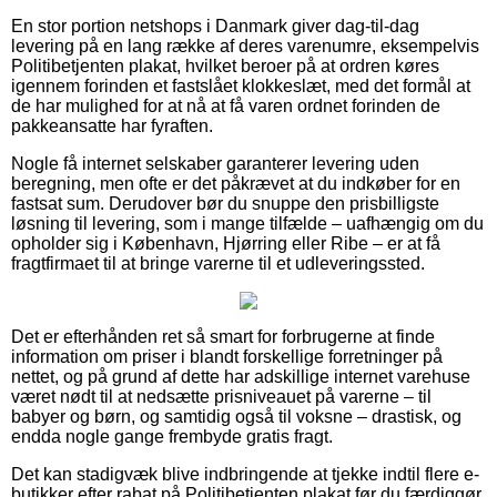
En stor portion netshops i Danmark giver dag-til-dag
levering på en lang række af deres varenumre, eksempelvis
Politibetjenten plakat, hvilket beroer på at ordren køres
igennem forinden et fastslået klokkeslæt, med det formål at
de har mulighed for at nå at få varen ordnet forinden de
pakkeansatte har fyraften.
Nogle få internet selskaber garanterer levering uden
beregning, men ofte er det påkrævet at du indkøber for en
fastsat sum. Derudover bør du snuppe den prisbilligste
løsning til levering, som i mange tilfælde – uafhængig om du
opholder sig i København, Hjørring eller Ribe – er at få
fragtfirmaet til at bringe varerne til et udleveringssted.
Det er efterhånden ret så smart for forbrugerne at finde
information om priser i blandt forskellige forretninger på
nettet, og på grund af dette har adskillige internet varehuse
været nødt til at nedsætte prisniveauet på varerne – til
babyer og børn, og samtidig også til voksne – drastisk, og
endda nogle gange frembyde gratis fragt.
Det kan stadigvæk blive indbringende at tjekke indtil flere e-
butikker efter rabat på Politibetjenten plakat før du færdiggør