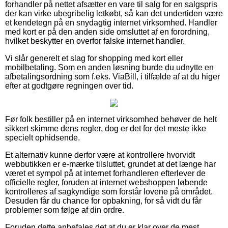
forhandler på nettet afsætter en vare til salg for en salgspris
der kan virke ubegribelig letkøbt, så kan det undertiden være
et kendetegn på en snydagtig internet virksomhed. Handler
med kort er på den anden side omsluttet af en forordning,
hvilket beskytter en overfor falske internet handler.
Vi slår generelt et slag for shopping med kort eller
mobilbetaling. Som en anden løsning burde du udnytte en
afbetalingsordning som f.eks. ViaBill, i tilfælde af at du higer
efter at godtgøre regningen over tid.
Før folk bestiller på en internet virksomhed behøver de helt
sikkert skimme dens regler, dog er det for det meste ikke
specielt ophidsende.
Et alternativ kunne derfor være at kontrollere hvorvidt
webbutikken er e-mærke tilsluttet, grundet at det længe har
været et sympol på at internet forhandleren efterlever de
officielle regler, foruden at internet webshoppen løbende
kontrolleres af sagkyndige som forstår lovene på området.
Desuden får du chance for opbakning, for så vidt du får
problemer som følge af din ordre.
Foruden dette anbefales det at du er klar over de mest