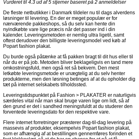
Vurderet til
4.3
ud af 5 stjerner baseret på
2
anmeldelser
De fleste netbutikker i Danmark tildeler nu til dags alverdens
løsninger til levering. En der er meget populær er for
nærværende pakkeshops, så du selv kan hente din
nyindkøbte vare lige præcis når det passer ind i din
kalender. Leveringsmetoden er nemlig ultra ligetil, samt
oftest derudover den billigste leveringsmodel ved køb af
Popart fashion plakat.
Du burde også påtænke at få pakken bragt til dit hus eller til
når du er på job. Metoden bliver beklageligvis en tand mere
omkostningsfuld, men også ret så bekvem. Den mest
letkøbte leveringsmetode er unægtelig at du selv henter
produkterne, men den løsning betinges af at du opholder dig
tæt på internet selskabets tilholdssted.
Leveringstidspunktet på Fashion > PLAKATER er naturligvis
særdeles vital når man skal bruge varen lige om lidt, så af
den grund er det i sandhed meningsfuldt at du studerer den
forventede leveringsdato for den respektive vare.
Flere internet forretninger præsterer dag-til-dag levering på
massevis af produkter, eksempelvis Popart fashion plakat,
som er afhængig af at bestillingen gennemføres forinden et