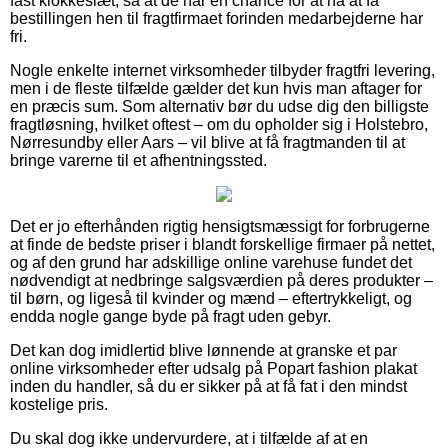
fast klokkeslæt, så at de har en chance for at nå at få
bestillingen hen til fragtfirmaet forinden medarbejderne har
fri.
Nogle enkelte internet virksomheder tilbyder fragtfri levering,
men i de fleste tilfælde gælder det kun hvis man aftager for
en præcis sum. Som alternativ bør du udse dig den billigste
fragtløsning, hvilket oftest – om du opholder sig i Holstebro,
Nørresundby eller Aars – vil blive at få fragtmanden til at
bringe varerne til et afhentningssted.
Det er jo efterhånden rigtig hensigtsmæssigt for forbrugerne
at finde de bedste priser i blandt forskellige firmaer på nettet,
og af den grund har adskillige online varehuse fundet det
nødvendigt at nedbringe salgsværdien på deres produkter –
til børn, og ligeså til kvinder og mænd – eftertrykkeligt, og
endda nogle gange byde på fragt uden gebyr.
Det kan dog imidlertid blive lønnende at granske et par
online virksomheder efter udsalg på Popart fashion plakat
inden du handler, så du er sikker på at få fat i den mindst
kostelige pris.
Du skal dog ikke undervurdere, at i tilfælde af at en