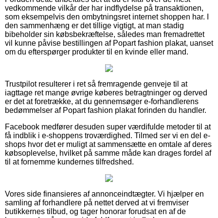
vedkommende vilkår der har indflydelse på transaktionen,
som eksempelvis den ombytningsret internet shoppen har. I
den sammenhæng er det tillige vigtigt, at man stadig
bibeholder sin købsbekræftelse, således man fremadrettet
vil kunne påvise bestillingen af Popart fashion plakat, uanset
om du efterspørger produkter til en kvinde eller mand.
Trustpilot resulterer i ret så fremragende genveje til at
iagttage ret mange øvrige køberes betragtninger og derved
er det at foretrække, at du gennemsøger e-forhandlerens
bedømmelser af Popart fashion plakat forinden du handler.
Facebook medfører desuden super værdifulde metoder til at
få indblik i e-shoppens troværdighed. Tilmed ser vi en del e-
shops hvor det er muligt at sammensætte en omtale af deres
købsoplevelse, hvilket på samme måde kan drages fordel af
til at fornemme kundernes tilfredshed.
Vores side finansieres af annonceindtægter. Vi hjælper en
samling af forhandlere på nettet derved at vi fremviser
butikkernes tilbud, og tager honorar forudsat en af de