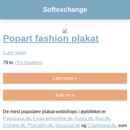
Softexchange
Popart fashion plakat
(Læs mere)
79
kr.
(Vis fragtpris)
Læs mere »
Køb nu »
De mest populære plakat-webshops i øjeblikket er
Papapapa.dk
,
EngkjærNordisk.dk
,
Aurea.dk
,
Illux.dk
,
Dialægt.dk
,
Plakatdyr.dk
,
desaGraf.dk
og
Citatplakat.dk
, som