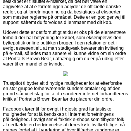
selskabet er tilsluttet e-mærket, da det bør være en
angivelse af at e-forretningen adlyder de officielle danske
regler, og at forretningen nu og da besigtiges af eksperter
som mestrer reglerne på området. Dette er en god genvej til
support, såfremt du forvoldes dilemmaer med dit køb.
Udover dette er det fornuftigt at du er obs på de elementære
forhold der har betydning for købet, som eksempelvis den
byttepolitik online butikken bruger. I den relation er det i
øvrigt essesentielt, at man stadigvæk bevarer sin kvittering
på e-mail, således man senere vil kunne vidne om sin ordre
af Portraits Brown Bear, uafhængig om du er på udkig efter
varer til en mand eller kvinde.
Trustpilot tilbyder altid nyttige muligheder for at efterforske
en stor gruppe forhenværende kunders omtaler og af den
grund slår vi et slag for, at du sonderer internet forhandlerens
kritik af Portraits Brown Bear før du placerer din ordre.
Facebook fører til for øvrigt i højeste grad fantastiske
muligheder for at få kendskab til internet forretningens
pålidelighed. I øvrigt ser vi faktisk e-shops som tilbyder folk
at nedfælde en bedømmelse af deres køb, hvilket tillige må
drages fordel af til vurdering af hvor tilfredse kunderne er.