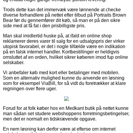
Trods dette kan det immervæk være lønnende at checke
diverse forhandlere på nettet efter tilbud på Portraits Brown
Bear før du gennemfører dit køb, så man er på den sikre
side med at få fat i den prisbilligste pris.
Man skal imidlertid huske på, at ifald en online shop
reklamerer deres varer til salg for en udsalgspris der virker
utopisk favorabel, er det i nogle tilfælde være en indikation
på en falsk internet handler. Kortbestillinger er heldigvis
omsluttet af en orden, hvilket sikrer køberen imod fup online
selskaber.
Vi anbefaler køb med kort eller betalinger med mobilen.
Som en alternativ mulighed kunne du anvende en løsning
som for eksempel ViaBill, for så vidt du foretrækker at klare
regningen over flere uger.
Forud for at folk køber hos en Medkant butik på nettet kunne
man sådan set studere webshoppens forretningsbetingelser,
men det er normalt en tidskrævende opgave.
En nem løsning kan derfor være at efterse om internet