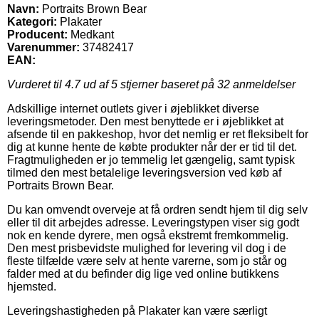
Navn:
Portraits Brown Bear
Kategori:
Plakater
Producent:
Medkant
Varenummer:
37482417
EAN:
Vurderet til
4.7
ud af 5 stjerner baseret på
32
anmeldelser
Adskillige internet outlets giver i øjeblikket diverse
leveringsmetoder. Den mest benyttede er i øjeblikket at
afsende til en pakkeshop, hvor det nemlig er ret fleksibelt for
dig at kunne hente de købte produkter når der er tid til det.
Fragtmuligheden er jo temmelig let gængelig, samt typisk
tilmed den mest betalelige leveringsversion ved køb af
Portraits Brown Bear.
Du kan omvendt overveje at få ordren sendt hjem til dig selv
eller til dit arbejdes adresse. Leveringstypen viser sig godt
nok en kende dyrere, men også ekstremt fremkommelig.
Den mest prisbevidste mulighed for levering vil dog i de
fleste tilfælde være selv at hente varerne, som jo står og
falder med at du befinder dig lige ved online butikkens
hjemsted.
Leveringshastigheden på Plakater kan være særligt