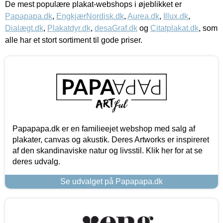
De mest populære plakat-webshops i øjeblikket er
Papapapa.dk
,
EngkjærNordisk.dk
,
Aurea.dk
,
Illux.dk
,
Dialægt.dk
,
Plakatdyr.dk
,
desaGraf.dk
og
Citatplakat.dk
, som
alle har et stort sortiment til gode priser.
Papapapa.dk er en familieejet webshop med salg af
plakater, canvas og akustik. Deres Artworks er inspireret
af den skandinaviske natur og livsstil. Klik her for at se
deres udvalg.
Se udvalget på Papapapa.dk