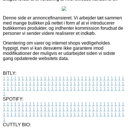
Denne side er annoncefinansieret. Vi arbejder tæt sammen
med mange butikker på nettet i form af at vi introducerer
butikkernes produkter, og indhenter kommission forudsat de
personer vi sender videre realiserer et indkøb.
Orientering om varer og internet shops vedligeholdes
hyppigt, men vi kan desværre ikke garantere imod
modifikationer der muligvis er udarbejdet siden vi sidste
gang opdaterede websitets data.
BITLY:
1
1
1
1
1
1
1
1
1
1
1
1
1
1
1
1
1
1
1
1
1
1
1
1
1
1
1
1
1
1
1
1
1
1
1
1
1
1
1
1
1
1
1
1
1
1
1
1
1
1
1
1
1
1
1
1
1
1
1
1
1
1
1
1
1
1
1
1
1
1
1
1
1
1
1
1
1
1
1
1
1
1
1
1
1
1
1
1
1
1
1
1
1
1
1
1
1
1
1
1
SPOTIFY:
1
1
1
1
1
1
1
1
1
1
1
1
1
1
1
1
1
1
1
1
1
1
1
1
1
1
1
1
1
1
1
1
1
1
1
1
1
1
1
1
1
1
1
1
1
1
1
1
1
1
1
1
1
1
1
1
1
1
1
1
1
1
1
1
1
1
1
1
1
1
1
1
1
1
1
1
1
1
1
1
1
1
1
1
1
1
1
1
1
1
1
1
1
1
1
1
1
1
1
1
CUTTLY BIO: