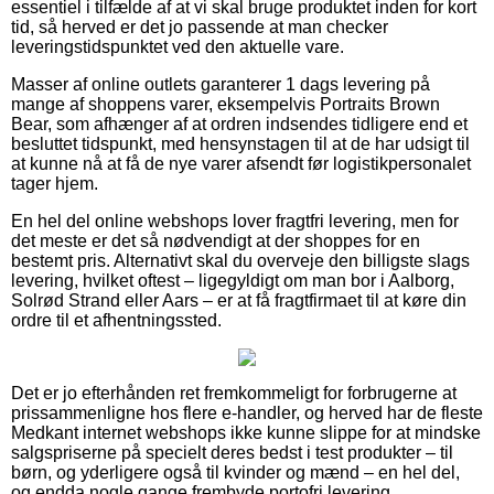
essentiel i tilfælde af at vi skal bruge produktet inden for kort
tid, så herved er det jo passende at man checker
leveringstidspunktet ved den aktuelle vare.
Masser af online outlets garanterer 1 dags levering på
mange af shoppens varer, eksempelvis Portraits Brown
Bear, som afhænger af at ordren indsendes tidligere end et
besluttet tidspunkt, med hensynstagen til at de har udsigt til
at kunne nå at få de nye varer afsendt før logistikpersonalet
tager hjem.
En hel del online webshops lover fragtfri levering, men for
det meste er det så nødvendigt at der shoppes for en
bestemt pris. Alternativt skal du overveje den billigste slags
levering, hvilket oftest – ligegyldigt om man bor i Aalborg,
Solrød Strand eller Aars – er at få fragtfirmaet til at køre din
ordre til et afhentningssted.
Det er jo efterhånden ret fremkommeligt for forbrugerne at
prissammenligne hos flere e-handler, og herved har de fleste
Medkant internet webshops ikke kunne slippe for at mindske
salgspriserne på specielt deres bedst i test produkter – til
børn, og yderligere også til kvinder og mænd – en hel del,
og endda nogle gange frembyde portofri levering.