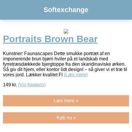
Softexchange
Portraits Brown Bear
Kunstner: Faunascapes Dette smukke portræt af en
imponerende brun bjørn hviler på et landskab med
fyrretræsdækkede bjergtoppe fra den skandinaviske ørken.
Så giv dit hjem, eller kontor lidt design! – så giver vi et træ til
vores jord. Lækker kvalitet Fl
(Læs mere)
149
kr.
(Vis fragtpris)
Læs mere »
Køb nu »