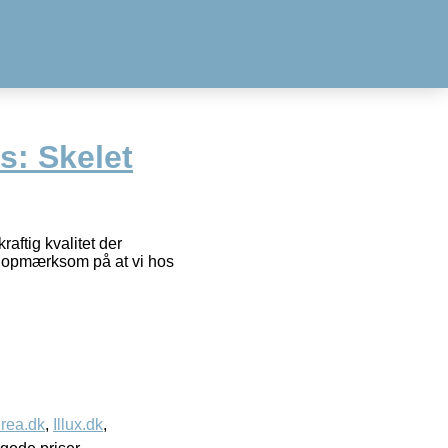
s: Skelet
aftig kvalitet der
r opmærksom på at vi hos
rea.dk
,
Illux.dk
,