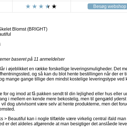
Besøg webshop
Skelet Blomst (BRIGHT)
utiful
8
jerner baseret på
11
anmeldelser
lår i øjeblikket en række forskellige leveringsmuligheder. Det me
 afhentningssted, og så kan du blot hente bestillingen når der er t
, og mange gange tillige den mindst kostelige leveringstype ved 
.
for og imod at få pakken sendt til din lejlighed eller hus eller u
 gang i mellem en kende mere bekostelig, men til gengæld yders
g vil dog utvivlsomt være selv at hente produkterne, men det for
emsted.
 > Beautiful kan i nogle tilfælde være virkelig central ifald man
 er det aldeles afgørende at man besigtiger det anslåede lever