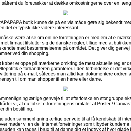
, såfremt du foretrækker at dække omkostningerne over en læng
 PAPAPAPA butik kunne de på en vis måde gøre sig bekendt med
 det er typisk ikke videre interessant.
 måske være at se om online forretningen er medlem af e-mærke
ernet firmaet tilslutter sig de danske regler, tillige med at butikke
ekendte med bestemmelserne på området. Det giver dig genvej t
emmaer ved din shopping.
at køber er oppe på mærkerne omkring de mest aktuelle regler d
ttepolitik e-forhandleren garanterer. I den forbindelse er det virk
ittering på e-mail, således man altid kan dokumentere ordren a
nsyn til om man shopper til en herre eller dame.
 sammenligning ærlige genveje til at efterforske en stor gruppe e
lråder vi, at du tolker e-forretningens omtaler af Poster / Canva
 din bestilling.
ge uden sammenligning ærlige genveje til at få kendskab til inte
ver møder vi en del internet forretninger som tilbyder kunderne
desuden kan tages i brug til at danne dig et indtryk af hvor glade