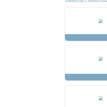
Dialægt.dk
,
Plakatdyr.dk