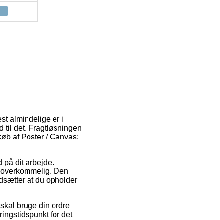
st almindelige er i
id til det. Fragtløsningen
køb af Poster / Canvas:
d på dit arbejde.
t overkommelig. Den
udsætter at du opholder
 skal bruge din ordre
ingstidspunkt for det