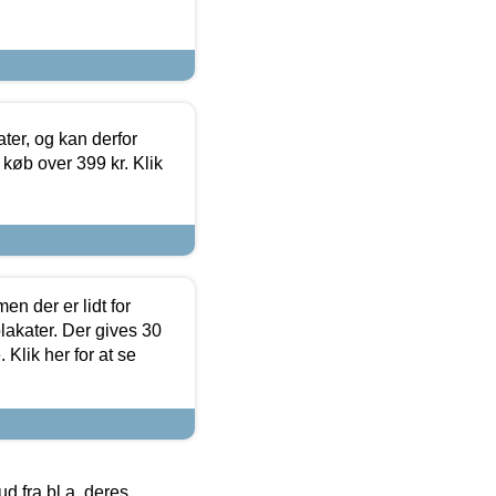
ter, og kan derfor
d køb over 399 kr. Klik
en der er lidt for
lakater. Der gives 30
Klik her for at se
 fra bl.a. deres