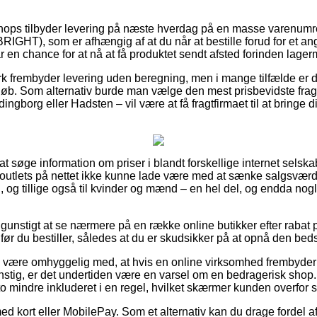
shops tilbyder levering på næste hverdag på en masse varenumr
RIGHT), som er afhængig af at du når at bestille forud for et a
r en chance for at nå at få produktet sendt afsted forinden lagerm
k frembyder levering uden beregning, men i mange tilfælde er de
beløb. Som alternativ burde man vælge den mest prisbevidste fragt
gborg eller Hadsten – vil være at få fragtfirmaet til at bringe din
k at søge information om priser i blandt forskellige internet selsk
tlets på nettet ikke kunne lade være med at sænke salgsværd
n, og tillige også til kvinder og mænd – en hel del, og endda no
g gunstigt at se nærmere på en række online butikker efter rabat
r du bestiller, således at du er skudsikker på at opnå den beds
være omhyggelig med, at hvis en online virksomhed frembyder et
nstig, er det undertiden være en varsel om en bedragerisk sh
to mindre inkluderet i en regel, hvilket skærmer kunden overfor 
med kort eller MobilePay. Som et alternativ kan du drage fordel a