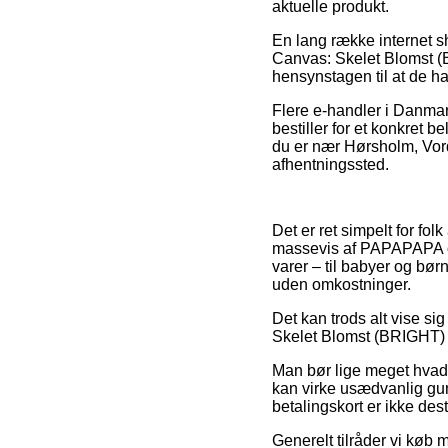
aktuelle produkt.
En lang række internet 
Canvas: Skelet Blomst (B
hensynstagen til at de ha
Flere e-handler i Danmar
bestiller for et konkret 
du er nær Hørsholm, Vordin
afhentningssted.
Det er ret simpelt for fol
massevis af PAPAPAPA ou
varer – til babyer og bør
uden omkostninger.
Det kan trods alt vise si
Skelet Blomst (BRIGHT) fø
Man bør lige meget hvad 
kan virke usædvanlig gu
betalingskort er ikke des
Generelt tilråder vi køb 