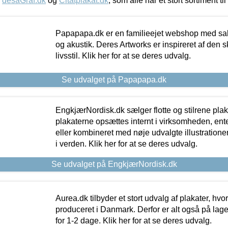
,
desaGraf.dk
og
Citatplakat.dk
, som alle har et stort sortiment ti
Papapapa.dk er en familieejet webshop med salg
og akustik. Deres Artworks er inspireret af den 
livsstil. Klik her for at se deres udvalg.
Se udvalget på Papapapa.dk
EngkjærNordisk.dk sælger flotte og stilrene plakat
plakaterne opsættes internt i virksomheden, en
eller kombineret med nøje udvalgte illustratione
i verden. Klik her for at se deres udvalg.
Se udvalget på EngkjærNordisk.dk
Aurea.dk tilbyder et stort udvalg af plakater, hvor
produceret i Danmark. Derfor er alt også på lage
for 1-2 dage. Klik her for at se deres udvalg.