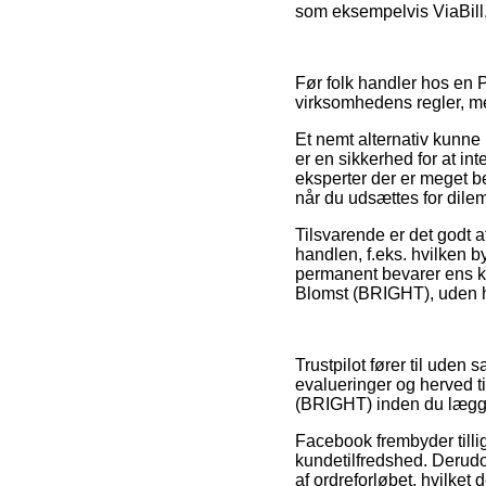
som eksempelvis ViaBill
Før folk handler hos en
virksomhedens regler, men
Et nemt alternativ kunne
er en sikkerhed for at int
eksperter der er meget b
når du udsættes for dil
Tilsvarende er det godt 
handlen, f.eks. hvilken by
permanent bevarer ens kv
Blomst (BRIGHT), uden he
Trustpilot fører til uden
evalueringer og herved ti
(BRIGHT) inden du lægger
Facebook frembyder tilli
kundetilfredshed. Derudo
af ordreforløbet, hvilket 