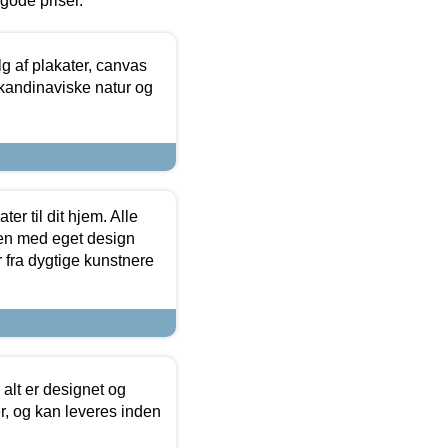
l gode priser.
 af plakater, canvas
skandinaviske natur og
er til dit hjem. Alle
ten med eget design
r fra dygtige kunstnere
 alt er designet og
r, og kan leveres inden