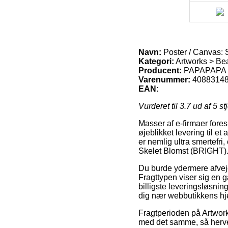
Navn:
Poster / Canvas: 
Kategori:
Artworks > Bea
Producent:
PAPAPAPA
Varenummer:
4088314
EAN:
Vurderet til
3.7
ud af 5 st
Masser af e-firmaer fores
øjeblikket levering til et
er nemlig ultra smertefri
Skelet Blomst (BRIGHT)
Du burde ydermere afveje 
Fragttypen viser sig en
billigste leveringsløsnin
dig nær webbutikkens hj
Fragtperioden på Artworks
med det samme, så herved