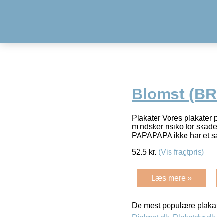
Blomst (BR
Plakater Vores plakater p
mindsker risiko for skad
PAPAPAPA ikke har et sæ
52.5
kr.
(Vis fragtpris)
Læs mere »
De mest populære plakat