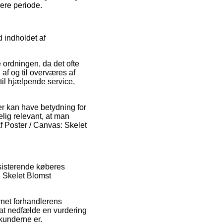
ere periode.
 indholdet af
 ordningen, da det ofte
n af og til overværes af
il hjælpende service,
er kan have betydning for
elig relevant, at man
f Poster / Canvas: Skelet
ksisterende køberes
s: Skelet Blomst
rnet forhandlerens
 at nedfælde en vurdering
 kunderne er.