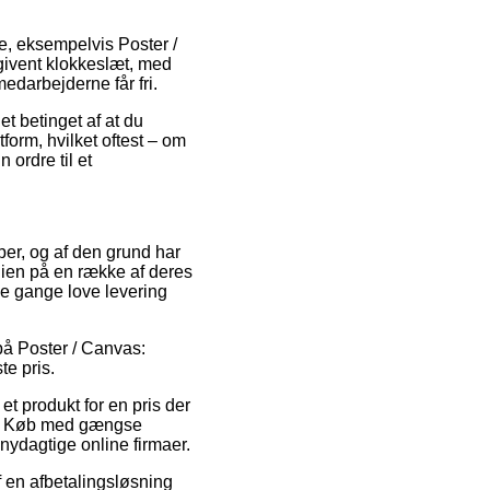
e, eksempelvis Poster /
ngivent klokkeslæt, med
edarbejderne får fri.
t betinget af at du
form, hvilket oftest – om
 ordre til et
aber, og af den grund har
ien på en række af deres
gle gange love levering
 på Poster / Canvas:
te pris.
 produkt for en pris der
op. Køb med gængse
snydagtige online firmaer.
f en afbetalingsløsning