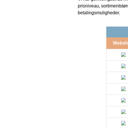
prisniveau, sortimentstø
betalingsmuligheder.
Websh