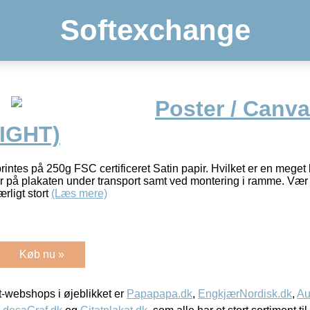
Softexchange
Poster / Canva
IGHT)
rintes på 250g FSC certificeret Satin papir. Hvilket er en meget kr
er på plakaten under transport samt ved montering i ramme. Væ
rligt stort
(Læs mere)
Køb nu »
-webshops i øjeblikket er
Papapapa.dk
,
EngkjærNordisk.dk
,
Au