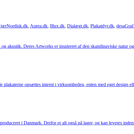
jærNordisk.dk
,
Aurea.dk
,
Illux.dk
,
Dialægt.dk
,
Plakatdyr.dk
,
desaGraf
g akustik. Deres Artworks er inspireret af den skandinaviske natur og li
lle plakaterne opsættes internt i virksomheden, enten med eget design el
g produceret i Danmark. Derfor er alt også på lager, og kan leveres inden