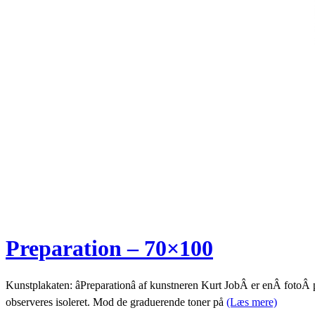
Preparation – 70×100
Kunstplakaten: âPreparationâ af kunstneren Kurt JobÂ er enÂ fotoÂ p
observeres isoleret. Mod de graduerende toner på
(Læs mere)