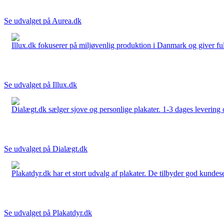
Se udvalget på Aurea.dk
Illux.dk fokuserer på miljøvenlig produktion i Danmark og giver fuld 
Se udvalget på Illux.dk
Dialægt.dk sælger sjove og personlige plakater. 1-3 dages levering o
Se udvalget på Dialægt.dk
Plakatdyr.dk har et stort udvalg af plakater. De tilbyder god kundese
Se udvalget på Plakatdyr.dk