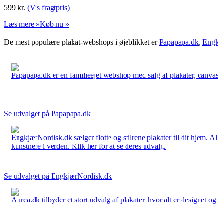
599
kr.
(Vis fragtpris)
Læs mere »
Køb nu »
De mest populære plakat-webshops i øjeblikket er
Papapapa.dk
,
Engk
Papapapa.dk er en familieejet webshop med salg af plakater, canvas o
Se udvalget på Papapapa.dk
EngkjærNordisk.dk sælger flotte og stilrene plakater til dit hjem. A
kunstnere i verden. Klik her for at se deres udvalg.
Se udvalget på EngkjærNordisk.dk
Aurea.dk tilbyder et stort udvalg af plakater, hvor alt er designet o