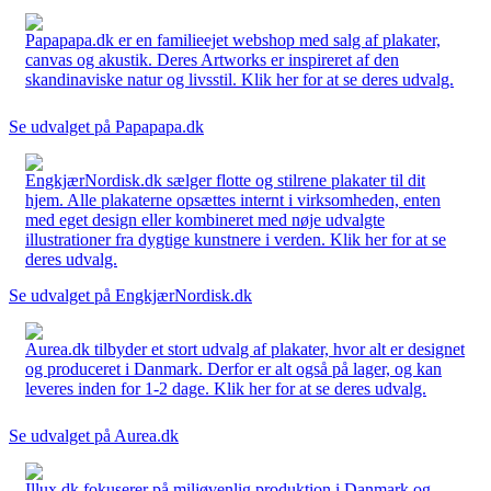
Papapapa.dk er en familieejet webshop med salg af plakater,
canvas og akustik. Deres Artworks er inspireret af den
skandinaviske natur og livsstil. Klik her for at se deres udvalg.
Se udvalget på Papapapa.dk
EngkjærNordisk.dk sælger flotte og stilrene plakater til dit
hjem. Alle plakaterne opsættes internt i virksomheden, enten
med eget design eller kombineret med nøje udvalgte
illustrationer fra dygtige kunstnere i verden. Klik her for at se
deres udvalg.
Se udvalget på EngkjærNordisk.dk
Aurea.dk tilbyder et stort udvalg af plakater, hvor alt er designet
og produceret i Danmark. Derfor er alt også på lager, og kan
leveres inden for 1-2 dage. Klik her for at se deres udvalg.
Se udvalget på Aurea.dk
Illux.dk fokuserer på miljøvenlig produktion i Danmark og