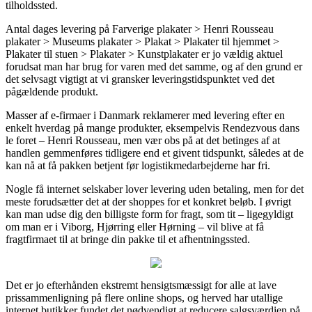
tilholdssted.
Antal dages levering på Farverige plakater > Henri Rousseau
plakater > Museums plakater > Plakat > Plakater til hjemmet >
Plakater til stuen > Plakater > Kunstplakater er jo vældig aktuel
forudsat man har brug for varen med det samme, og af den grund er
det selvsagt vigtigt at vi gransker leveringstidspunktet ved det
pågældende produkt.
Masser af e-firmaer i Danmark reklamerer med levering efter en
enkelt hverdag på mange produkter, eksempelvis Rendezvous dans
le foret – Henri Rousseau, men vær obs på at det betinges af at
handlen gemmenføres tidligere end et givent tidspunkt, således at de
kan nå at få pakken betjent før logistikmedarbejderne har fri.
Nogle få internet selskaber lover levering uden betaling, men for det
meste forudsætter det at der shoppes for et konkret beløb. I øvrigt
kan man udse dig den billigste form for fragt, som tit – ligegyldigt
om man er i Viborg, Hjørring eller Hørning – vil blive at få
fragtfirmaet til at bringe din pakke til et afhentningssted.
Det er jo efterhånden ekstremt hensigtsmæssigt for alle at lave
prissammenligning på flere online shops, og herved har utallige
internet butikker fundet det nødvendigt at reducere salgsværdien på