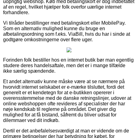
uoprigtig webshop. Køb med betalingskort er dog indbefattet
af en regel, hvilket hjælper folk overfor uærlige internet
forhandlere.
Vi tilråder bestillinger med betalingskort eller MobilePay.
Som en alternativ mulighed kunne du bruge en
afbetalingsordning som f.eks. ViaBill, hvis du har i sinde at
godtgøre omkostningerne over flere uger.
Forinden folk bestiller hos en internet butik bør man egentlig
studere deres handelsaftale, men det er i mange tilfælde
ikke særlig spændende.
Et andet alternativ kunne måske være at se nærmere på
hvorvidt internet selskabet er e-mærke tilsluttet, fordi det
generelt er et kendetegn for at e-butikken opererer i
overensstemmelse med de danske retningslinjer, udover at
online webshoppen ofte revideres af specialister der har
nøje kendskab til reglerne på området. Det giver dig
mulighed for at få bistand, såfremt du bliver udsat for
dilemmaer ved dit indkøb.
Dertil er det anbefalelsesværdigt at man er vidende om de
primære betingelser der har betydning for købet, for