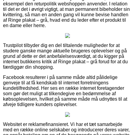
eksempel den returpolitik webshoppen anvender. I relation
til det er det i øvrigt vigtigt, at man permanent bibeholder sin
kvittering, så man en anden gang vil kunne bevise handlen
af Ringe plakat – grå, hvad end du leder efter et produkt til
en dame eller herre.
Trustpilot tilbyder dig en del tiltalende muligheder for at
studere ganske mange aktuelle brugeres oplevelser og på
grund af dette er det anbefalelsesværdigt, at du kigger på
internet butikkens kritik af Ringe plakat – grå forud for at du
færdiggør din shopping.
Facebook resulterer i på samme måde altid pålidelige
genveje til at få kendskab til internet forretningens
kundetilfredshed. Her ses en række internet foretagender
som gør det muligt at tilkendegive en bedømmelse af
købsoplevelsen, hvilket på samme måde må udnyttes til at
afveje tidligere kunders oplevelser.
Websitet er reklamefinansieret. Vi har et tæt samarbejde
med en række online selskaber og introducerer deres varer,