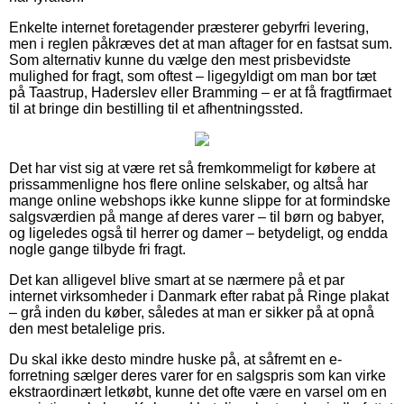
Enkelte internet foretagender præsterer gebyrfri levering,
men i reglen påkræves det at man aftager for en fastsat sum.
Som alternativ kunne du vælge den mest prisbevidste
mulighed for fragt, som oftest – ligegyldigt om man bor tæt
på Taastrup, Haderslev eller Bramming – er at få fragtfirmaet
til at bringe din bestilling til et afhentningssted.
Det har vist sig at være ret så fremkommeligt for købere at
prissammenligne hos flere online selskaber, og altså har
mange online webshops ikke kunne slippe for at formindske
salgsværdien på mange af deres varer – til børn og babyer,
og ligeledes også til herrer og damer – betydeligt, og endda
nogle gange tilbyde fri fragt.
Det kan alligevel blive smart at se nærmere på et par
internet virksomheder i Danmark efter rabat på Ringe plakat
– grå inden du køber, således at man er sikker på at opnå
den mest betalelige pris.
Du skal ikke desto mindre huske på, at såfremt en e-
forretning sælger deres varer for en salgspris som kan virke
ekstraordinært letkøbt, kunne det ofte være en varsel om en