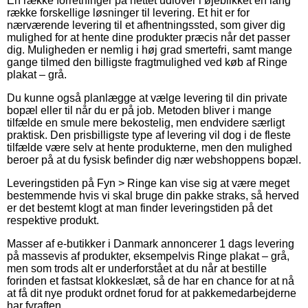
En række forretninger på nettet udlover i øjeblikket en lang
række forskellige løsninger til levering. Et hit er for
nærværende levering til et afhentningssted, som giver dig
mulighed for at hente dine produkter præcis når det passer
dig. Muligheden er nemlig i høj grad smertefri, samt mange
gange tilmed den billigste fragtmulighed ved køb af Ringe
plakat – grå.
Du kunne også planlægge at vælge levering til din private
bopæl eller til når du er på job. Metoden bliver i mange
tilfælde en smule mere bekostelig, men endvidere særligt
praktisk. Den prisbilligste type af levering vil dog i de fleste
tilfælde være selv at hente produkterne, men den mulighed
beroer på at du fysisk befinder dig nær webshoppens bopæl.
Leveringstiden på Fyn > Ringe kan vise sig at være meget
bestemmende hvis vi skal bruge din pakke straks, så herved
er det bestemt klogt at man finder leveringstiden på det
respektive produkt.
Masser af e-butikker i Danmark annoncerer 1 dags levering
på massevis af produkter, eksempelvis Ringe plakat – grå,
men som trods alt er underforstået at du når at bestille
forinden et fastsat klokkeslæt, så de har en chance for at nå
at få dit nye produkt ordnet forud for at pakkemedarbejderne
har fyraften.