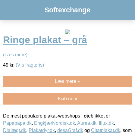
Softexchange
Ringe plakat – grå
(Læs mere)
49
kr.
(Vis fragtpris)
Læs mere »
Køb nu »
De mest populære plakat-webshops i øjeblikket er
Papapapa.dk
,
EngkjærNordisk.dk
,
Aurea.dk
,
Illux.dk
,
Dialægt.dk
,
Plakatdyr.dk
,
desaGraf.dk
og
Citatplakat.dk
, som