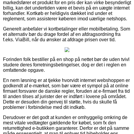
markedsfører et produkt for en pris der kan virke besynderligt
billig, kan det undertiden være et bevis på en uægte internet
forhandler. Kortkøb er heldigvis dækket ind under et
reglement, som assisterer køberen imod uærlige netshops.
Generelt anbefaler vi kortbetalinger eller mobilbetaling. Som
et alternativ bør du drage fordel af en afdragsordning fra
f.eks. ViaBill, når du ønsker at afdrage prisen over tid.
Forinden folk bestiller på en shop på nettet bør de uden tvivl
studere deres forretningsbetingelser, dog er det i reglen en
omfattende opgave.
En nem løsning er at tjekke hvorvidt internet webshoppen er
godkendt af e-mærket, som bør være et sympol på at online
firmaet forsvarer de danske regler, foruden at e-firmaet fra tid
til anden tilses af jurister der er indført i lovene på området.
Dette er desuden din genvej til støtte, hvis du skulle få
problemer i forbindelse med dit indkøb.
Derudover er det godt at kunden er omhyggelig omkring de
mest vitale vedtægter gældende for købet, som fx den
returrettighed e-butikken garanterer. Derfor er det på samme
måde essesentielt, at man til enhver tid bibeholder ens