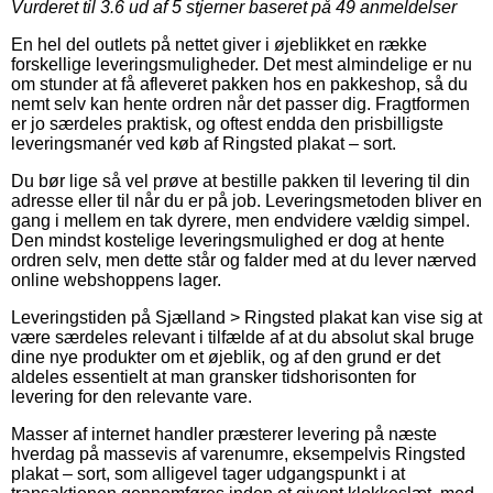
Vurderet til
3.6
ud af 5 stjerner baseret på
49
anmeldelser
En hel del outlets på nettet giver i øjeblikket en række
forskellige leveringsmuligheder. Det mest almindelige er nu
om stunder at få afleveret pakken hos en pakkeshop, så du
nemt selv kan hente ordren når det passer dig. Fragtformen
er jo særdeles praktisk, og oftest endda den prisbilligste
leveringsmanér ved køb af Ringsted plakat – sort.
Du bør lige så vel prøve at bestille pakken til levering til din
adresse eller til når du er på job. Leveringsmetoden bliver en
gang i mellem en tak dyrere, men endvidere vældig simpel.
Den mindst kostelige leveringsmulighed er dog at hente
ordren selv, men dette står og falder med at du lever nærved
online webshoppens lager.
Leveringstiden på Sjælland > Ringsted plakat kan vise sig at
være særdeles relevant i tilfælde af at du absolut skal bruge
dine nye produkter om et øjeblik, og af den grund er det
aldeles essentielt at man gransker tidshorisonten for
levering for den relevante vare.
Masser af internet handler præsterer levering på næste
hverdag på massevis af varenumre, eksempelvis Ringsted
plakat – sort, som alligevel tager udgangspunkt i at