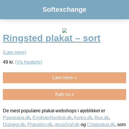
Softexchange
Ringsted plakat – sort
(Læs mere)
49
kr.
(Vis fragtpris)
Læs mere »
Køb nu »
De mest populære plakat-webshops i øjeblikket er
Papapapa.dk
,
EngkjærNordisk.dk
,
Aurea.dk
,
Illux.dk
,
Dialægt.dk
,
Plakatdyr.dk
,
desaGraf.dk
og
Citatplakat.dk
, som