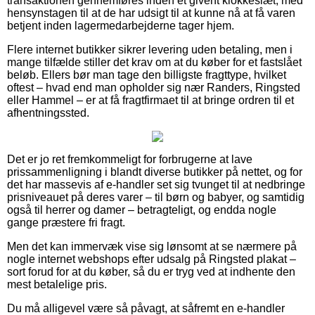
transaktionen gennemføres inden et givent klokkeslæt, med
hensynstagen til at de har udsigt til at kunne nå at få varen
betjent inden lagermedarbejderne tager hjem.
Flere internet butikker sikrer levering uden betaling, men i
mange tilfælde stiller det krav om at du køber for et fastslået
beløb. Ellers bør man tage den billigste fragttype, hvilket
oftest – hvad end man opholder sig nær Randers, Ringsted
eller Hammel – er at få fragtfirmaet til at bringe ordren til et
afhentningssted.
Det er jo ret fremkommeligt for forbrugerne at lave
prissammenligning i blandt diverse butikker på nettet, og for
det har massevis af e-handler set sig tvunget til at nedbringe
prisniveauet på deres varer – til børn og babyer, og samtidig
også til herrer og damer – betragteligt, og endda nogle
gange præstere fri fragt.
Men det kan immervæk vise sig lønsomt at se nærmere på
nogle internet webshops efter udsalg på Ringsted plakat –
sort forud for at du køber, så du er tryg ved at indhente den
mest betalelige pris.
Du må alligevel være så påvagt, at såfremt en e-handler