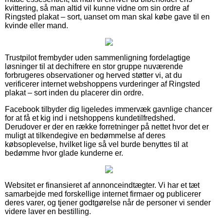
kvittering, så man altid vil kunne vidne om sin ordre af
Ringsted plakat – sort, uanset om man skal købe gave til en
kvinde eller mand.
Trustpilot frembyder uden sammenligning fordelagtige
løsninger til at dechifrere en stor gruppe nuværende
forbrugeres observationer og herved støtter vi, at du
verificerer internet webshoppens vurderinger af Ringsted
plakat – sort inden du placerer din ordre.
Facebook tilbyder dig ligeledes immervæk gavnlige chancer
for at få et kig ind i netshoppens kundetilfredshed.
Derudover er der en række forretninger på nettet hvor det er
muligt at tilkendegive en bedømmelse af deres
købsoplevelse, hvilket lige så vel burde benyttes til at
bedømme hvor glade kunderne er.
Websitet er finansieret af annonceindtægter. Vi har et tæt
samarbejde med forskellige internet firmaer og publicerer
deres varer, og tjener godtgørelse når de personer vi sender
videre laver en bestilling.