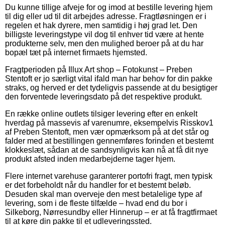
Du kunne tillige afveje for og imod at bestille levering hjem
til dig eller ud til dit arbejdes adresse. Fragtløsningen er i
regelen et hak dyrere, men samtidig i høj grad let. Den
billigste leveringstype vil dog til enhver tid være at hente
produkterne selv, men den mulighed beroer på at du har
bopæl tæt på internet firmaets hjemsted.
Fragtperioden på Illux Art shop – Fotokunst – Preben
Stentoft er jo særligt vital ifald man har behov for din pakke
straks, og herved er det tydeligvis passende at du besigtiger
den forventede leveringsdato på det respektive produkt.
En række online outlets tilsiger levering efter en enkelt
hverdag på massevis af varenumre, eksempelvis Risskov1
af Preben Stentoft, men vær opmærksom på at det står og
falder med at bestillingen gennemføres forinden et bestemt
klokkeslæt, sådan at de sandsynligvis kan nå at få dit nye
produkt afsted inden medarbejderne tager hjem.
Flere internet varehuse garanterer portofri fragt, men typisk
er det forbeholdt når du handler for et bestemt beløb.
Desuden skal man overveje den mest betalelige type af
levering, som i de fleste tilfælde – hvad end du bor i
Silkeborg, Nørresundby eller Hinnerup – er at få fragtfirmaet
til at køre din pakke til et udleveringssted.