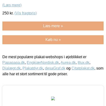
(Læs mere)
250
kr.
(Vis fragtpris)
Læs mere »
Køb nu »
De mest populære plakat-webshops i øjeblikket er
Papapapa.dk
,
EngkjærNordisk.dk
,
Aurea.dk
,
Illux.dk
,
Dialægt.dk
,
Plakatdyr.dk
,
desaGraf.dk
og
Citatplakat.dk
, som
alle har et stort sortiment til gode priser.