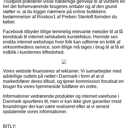
Trustpilot præsterer visse hæderlige genveje til at vurdere en
hel del forhenværende brugeres omtaler og af den grund
støtter vi, at du kigger nærmere på online butikkens
bedømmelser af Risskov1 af Preben Stentoft forinden du
køber.
Facebook tilbyder tillige temmelig relevante metoder til at få
kendskab til internet selskabets kundefokus. Herinde ses
endda internet webshops hvor folk kan udforme en kritik af
virksomhedens service, som tillige må tages i brug til at få et
indblik i kundernes tilfredshed.
Vores website finansieres af reklamer. Vi samarbejder med
adskillige outlets på nettet i Danmark i form af at vi
markedsfører deres tilbud, og tjener kommission forudsat en
bruger fra vores hjemmeside fuldfører en ordre.
Informationer vedrørende produkter og internet varehuse i
Danmark ajourføres tit, men vi kan ikke give garantier imod
forandringer der kan være realiseret efter at vi senest
opdaterede vores informationer.
BITLY: