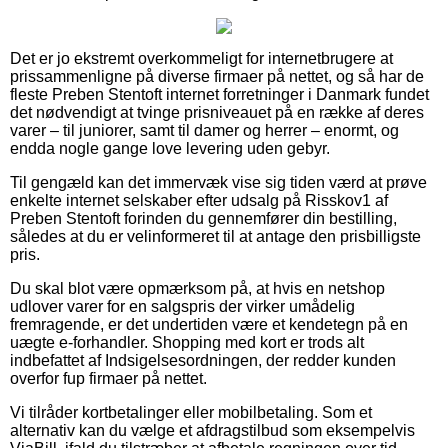
Det er jo ekstremt overkommeligt for internetbrugere at
prissammenligne på diverse firmaer på nettet, og så har de
fleste Preben Stentoft internet forretninger i Danmark fundet
det nødvendigt at tvinge prisniveauet på en række af deres
varer – til juniorer, samt til damer og herrer – enormt, og
endda nogle gange love levering uden gebyr.
Til gengæld kan det immervæk vise sig tiden værd at prøve
enkelte internet selskaber efter udsalg på Risskov1 af
Preben Stentoft forinden du gennemfører din bestilling,
således at du er velinformeret til at antage den prisbilligste
pris.
Du skal blot være opmærksom på, at hvis en netshop
udlover varer for en salgspris der virker umådelig
fremragende, er det undertiden være et kendetegn på en
uægte e-forhandler. Shopping med kort er trods alt
indbefattet af Indsigelsesordningen, der redder kunden
overfor fup firmaer på nettet.
Vi tilråder kortbetalinger eller mobilbetaling. Som et
alternativ kan du vælge et afdragstilbud som eksempelvis