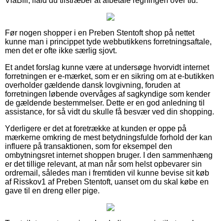
ViaBill, ifald du tilstræber at afbetale regningen over tid.
Før nogen shopper i en Preben Stentoft shop på nettet
kunne man i princippet tyde webbutikkens forretningsaftale,
men det er ofte ikke særlig sjovt.
Et andet forslag kunne være at undersøge hvorvidt internet
forretningen er e-mærket, som er en sikring om at e-butikken
overholder gældende dansk lovgivning, foruden at
forretningen løbende overvåges af sagkyndige som kender
de gældende bestemmelser. Dette er en god anledning til
assistance, for så vidt du skulle få besvær ved din shopping.
Yderligere er det at foretrække at kunden er oppe på
mærkerne omkring de mest betydningsfulde forhold der kan
influere på transaktionen, som for eksempel den
ombytningsret internet shoppen bruger. I den sammenhæng
er det tillige relevant, at man når som helst opbevarer sin
ordremail, således man i fremtiden vil kunne bevise sit køb
af Risskov1 af Preben Stentoft, uanset om du skal købe en
gave til en dreng eller pige.