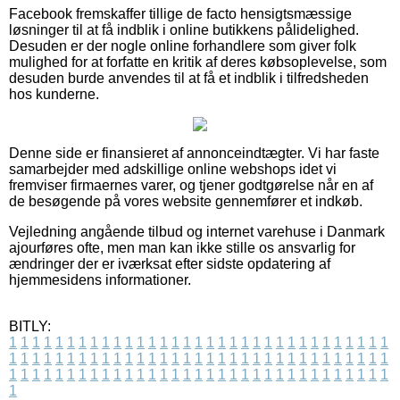
Facebook fremskaffer tillige de facto hensigtsmæssige
løsninger til at få indblik i online butikkens pålidelighed.
Desuden er der nogle online forhandlere som giver folk
mulighed for at forfatte en kritik af deres købsoplevelse, som
desuden burde anvendes til at få et indblik i tilfredsheden
hos kunderne.
Denne side er finansieret af annonceindtægter. Vi har faste
samarbejder med adskillige online webshops idet vi
fremviser firmaernes varer, og tjener godtgørelse når en af
de besøgende på vores website gennemfører et indkøb.
Vejledning angående tilbud og internet varehuse i Danmark
ajourføres ofte, men man kan ikke stille os ansvarlig for
ændringer der er iværksat efter sidste opdatering af
hjemmesidens informationer.
BITLY:
1
1
1
1
1
1
1
1
1
1
1
1
1
1
1
1
1
1
1
1
1
1
1
1
1
1
1
1
1
1
1
1
1
1
1
1
1
1
1
1
1
1
1
1
1
1
1
1
1
1
1
1
1
1
1
1
1
1
1
1
1
1
1
1
1
1
1
1
1
1
1
1
1
1
1
1
1
1
1
1
1
1
1
1
1
1
1
1
1
1
1
1
1
1
1
1
1
1
1
1