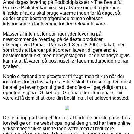
Antal dages levering på Fodboldplakater > The Beautiful
Game > Plakater kan vise sig at være meget afgørende i
tilfælde af at du skal bruge varerne inden for få dage, så
derfor er det bestemt afgørende at man efterser
tidshorisonten for levering for den relevante vare.
Masser af internet forretninger yder levering på
næstkommende hverdag på de fleste produkter,
eksempelvis Roma – Parma 3-1 Serie A 2001 Plakat, men
som trods alt beroer på at ordren laves tidligere end et
bestemt tidspunkt, med hensynstagen til at de sandsynligvis
kan nå at få varen på posthuset før lagermedarbejderne har
fyraften.
Nogle e-forhandlere præsterer fri fragt, men tit kun når der
indkøbes for en fastsat pris. Ellers skal du udse dig den mest
betalelige leveringsmulighed, der oftest – ligegyldigt om du
opholder sig nær Silkeborg, Grenaa eller Humlebæk – vil
være at få dem til at køre din bestilling til et udleveringssted.
Det er i høj grad simpelt for folk at finde de bedste priser hos
forskellige online webshops, og af den grund har flere online
virksomheder ikke kunne lade være med at reducere
priserne på en række af deres varer – til drenge og piger, og