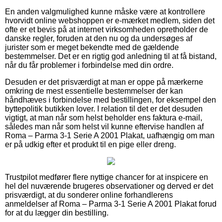
En anden valgmulighed kunne måske være at kontrollere
hvorvidt online webshoppen er e-mærket medlem, siden det
ofte er et bevis på at internet virksomheden opretholder de
danske regler, foruden at den nu og da undersøges af
jurister som er meget bekendte med de gældende
bestemmelser. Det er en rigtig god anledning til at få bistand,
når du får problemer i forbindelse med din ordre.
Desuden er det prisværdigt at man er oppe på mærkerne
omkring de mest essentielle bestemmelser der kan
håndhæves i forbindelse med bestillingen, for eksempel den
byttepolitik butikken lover. I relation til det er det desuden
vigtigt, at man når som helst beholder ens faktura e-mail,
således man når som helst vil kunne eftervise handlen af
Roma – Parma 3-1 Serie A 2001 Plakat, uafhængig om man
er på udkig efter et produkt til en pige eller dreng.
Trustpilot medfører flere nyttige chancer for at inspicere en
hel del nuværende brugeres observationer og derved er det
prisværdigt, at du sonderer online forhandlerens
anmeldelser af Roma – Parma 3-1 Serie A 2001 Plakat forud
for at du lægger din bestilling.