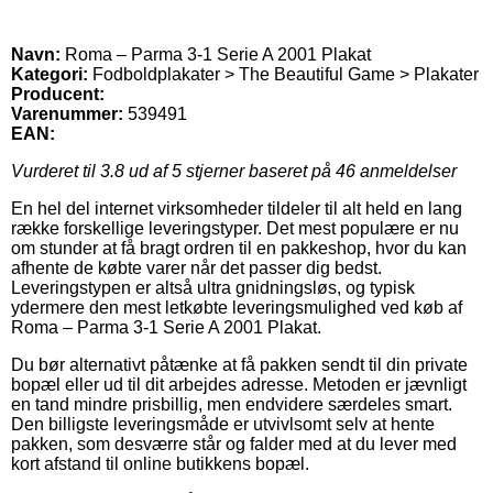
Navn:
Roma – Parma 3-1 Serie A 2001 Plakat
Kategori:
Fodboldplakater > The Beautiful Game > Plakater
Producent:
Varenummer:
539491
EAN:
Vurderet til
3.8
ud af 5 stjerner baseret på
46
anmeldelser
En hel del internet virksomheder tildeler til alt held en lang
række forskellige leveringstyper. Det mest populære er nu
om stunder at få bragt ordren til en pakkeshop, hvor du kan
afhente de købte varer når det passer dig bedst.
Leveringstypen er altså ultra gnidningsløs, og typisk
ydermere den mest letkøbte leveringsmulighed ved køb af
Roma – Parma 3-1 Serie A 2001 Plakat.
Du bør alternativt påtænke at få pakken sendt til din private
bopæl eller ud til dit arbejdes adresse. Metoden er jævnligt
en tand mindre prisbillig, men endvidere særdeles smart.
Den billigste leveringsmåde er utvivlsomt selv at hente
pakken, som desværre står og falder med at du lever med
kort afstand til online butikkens bopæl.