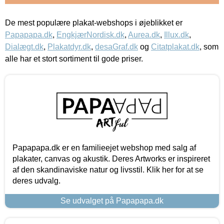
De mest populære plakat-webshops i øjeblikket er
Papapapa.dk
,
EngkjærNordisk.dk
,
Aurea.dk
,
Illux.dk
,
Dialægt.dk
,
Plakatdyr.dk
,
desaGraf.dk
og
Citatplakat.dk
, som
alle har et stort sortiment til gode priser.
Papapapa.dk er en familieejet webshop med salg af
plakater, canvas og akustik. Deres Artworks er inspireret
af den skandinaviske natur og livsstil. Klik her for at se
deres udvalg.
Se udvalget på Papapapa.dk