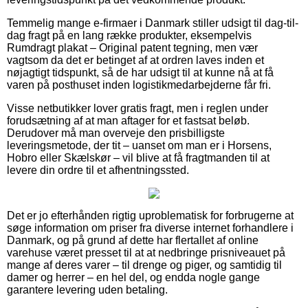
Temmelig mange e-firmaer i Danmark stiller udsigt til dag-til-
dag fragt på en lang række produkter, eksempelvis
Rumdragt plakat – Original patent tegning, men vær
vagtsom da det er betinget af at ordren laves inden et
nøjagtigt tidspunkt, så de har udsigt til at kunne nå at få
varen på posthuset inden logistikmedarbejderne får fri.
Visse netbutikker lover gratis fragt, men i reglen under
forudsætning af at man aftager for et fastsat beløb.
Derudover må man overveje den prisbilligste
leveringsmetode, der tit – uanset om man er i Horsens,
Hobro eller Skælskør – vil blive at få fragtmanden til at
levere din ordre til et afhentningssted.
Det er jo efterhånden rigtig uproblematisk for forbrugerne at
søge information om priser fra diverse internet forhandlere i
Danmark, og på grund af dette har flertallet af online
varehuse været presset til at at nedbringe prisniveauet på
mange af deres varer – til drenge og piger, og samtidig til
damer og herrer – en hel del, og endda nogle gange
garantere levering uden betaling.