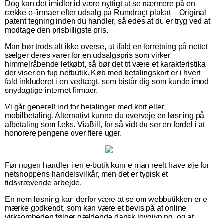
Dog kan det imidlertid være nyttigt at se nærmere på en
række e-firmaer efter udsalg på Rumdragt plakat – Original
patent tegning inden du handler, således at du er tryg ved at
modtage den prisbilligste pris.
Man bør trods alt ikke overse, at ifald en forretning på nettet
sælger deres varer for en udsalgspris som virker
himmelråbende letkøbt, så bør det tit være et karakteristika
der viser en fup netbutik. Køb med betalingskort er i hvert
fald inkluderet i en vedtægt, som bistår dig som kunde imod
snydagtige internet firmaer.
Vi går generelt ind for betalinger med kort eller
mobilbetaling. Alternativt kunne du overveje en løsning på
afbetaling som f.eks. ViaBill, for så vidt du ser en fordel i at
honorere pengene over flere uger.
Før nogen handler i en e-butik kunne man reelt have øje for
netshoppens handelsvilkår, men det er typisk et
tidskrævende arbejde.
En nem løsning kan derfor være at se om webbutikken er e-
mærke godkendt, som kan være et bevis på at online
virksomheden følger gældende dansk lovgivning, og at