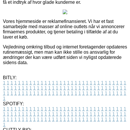
få et indtryk af hvor glade kunderne er.
Vores hjemmeside er reklamefinansieret. Vi har et fast
samarbejde med masser af online outlets når vi annoncerer
firmaernes produkter, og tjener betaling i tilfælde af at du
laver et køb.
Vejledning omkring tilbud og internet foretagender opdateres
rutinemæssigt, men man kan ikke stille os ansvarlig for
ændringer der kan være udført siden vi nyligst opdaterede
sidens data.
BITLY:
1
1
1
1
1
1
1
1
1
1
1
1
1
1
1
1
1
1
1
1
1
1
1
1
1
1
1
1
1
1
1
1
1
1
1
1
1
1
1
1
1
1
1
1
1
1
1
1
1
1
1
1
1
1
1
1
1
1
1
1
1
1
1
1
1
1
1
1
1
1
1
1
1
1
1
1
1
1
1
1
1
1
1
1
1
1
1
1
1
1
1
1
1
1
1
1
1
1
1
1
SPOTIFY:
1
1
1
1
1
1
1
1
1
1
1
1
1
1
1
1
1
1
1
1
1
1
1
1
1
1
1
1
1
1
1
1
1
1
1
1
1
1
1
1
1
1
1
1
1
1
1
1
1
1
1
1
1
1
1
1
1
1
1
1
1
1
1
1
1
1
1
1
1
1
1
1
1
1
1
1
1
1
1
1
1
1
1
1
1
1
1
1
1
1
1
1
1
1
1
1
1
1
1
1
CUTTLY BIO: