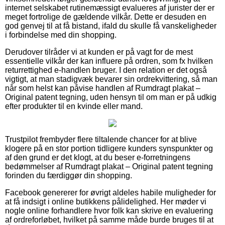
internet selskabet rutinemæssigt evalueres af jurister der er
meget fortrolige de gældende vilkår. Dette er desuden en
god genvej til at få bistand, ifald du skulle få vanskeligheder
i forbindelse med din shopping.
Derudover tilråder vi at kunden er på vagt for de mest
essentielle vilkår der kan influere på ordren, som fx hvilken
returrettighed e-handlen bruger. I den relation er det også
vigtigt, at man stadigvæk bevarer sin ordrekvittering, så man
når som helst kan påvise handlen af Rumdragt plakat –
Original patent tegning, uden hensyn til om man er på udkig
efter produkter til en kvinde eller mand.
Trustpilot frembyder flere tiltalende chancer for at blive
klogere på en stor portion tidligere kunders synspunkter og
af den grund er det klogt, at du beser e-forretningens
bedømmelser af Rumdragt plakat – Original patent tegning
forinden du færdiggør din shopping.
Facebook genererer for øvrigt aldeles habile muligheder for
at få indsigt i online butikkens pålidelighed. Her møder vi
nogle online forhandlere hvor folk kan skrive en evaluering
af ordreforløbet, hvilket på samme måde burde bruges til at