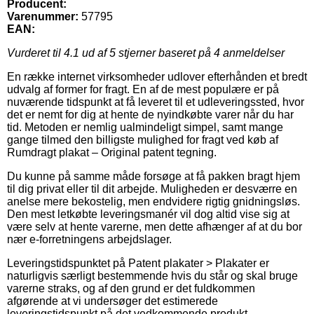
Producent:
Varenummer:
57795
EAN:
Vurderet til
4.1
ud af 5 stjerner baseret på
4
anmeldelser
En række internet virksomheder udlover efterhånden et bredt
udvalg af former for fragt. En af de mest populære er på
nuværende tidspunkt at få leveret til et udleveringssted, hvor
det er nemt for dig at hente de nyindkøbte varer når du har
tid. Metoden er nemlig ualmindeligt simpel, samt mange
gange tilmed den billigste mulighed for fragt ved køb af
Rumdragt plakat – Original patent tegning.
Du kunne på samme måde forsøge at få pakken bragt hjem
til dig privat eller til dit arbejde. Muligheden er desværre en
anelse mere bekostelig, men endvidere rigtig gnidningsløs.
Den mest letkøbte leveringsmanér vil dog altid vise sig at
være selv at hente varerne, men dette afhænger af at du bor
nær e-forretningens arbejdslager.
Leveringstidspunktet på Patent plakater > Plakater er
naturligvis særligt bestemmende hvis du står og skal bruge
varerne straks, og af den grund er det fuldkommen
afgørende at vi undersøger det estimerede
leveringstidspunkt på det vedkommende produkt.