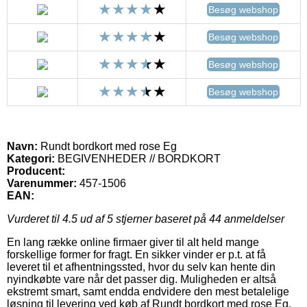
Besøg webshop
Besøg webshop
Besøg webshop
Besøg webshop
Navn:
Rundt bordkort med rose Eg
Kategori:
BEGIVENHEDER // BORDKORT
Producent:
Varenummer:
457-1506
EAN:
Vurderet til
4.5
ud af 5 stjerner baseret på
44
anmeldelser
En lang række online firmaer giver til alt held mange
forskellige former for fragt. En sikker vinder er p.t. at få
leveret til et afhentningssted, hvor du selv kan hente din
nyindkøbte vare når det passer dig. Muligheden er altså
ekstremt smart, samt endda endvidere den mest betalelige
løsning til levering ved køb af Rundt bordkort med rose Eg.