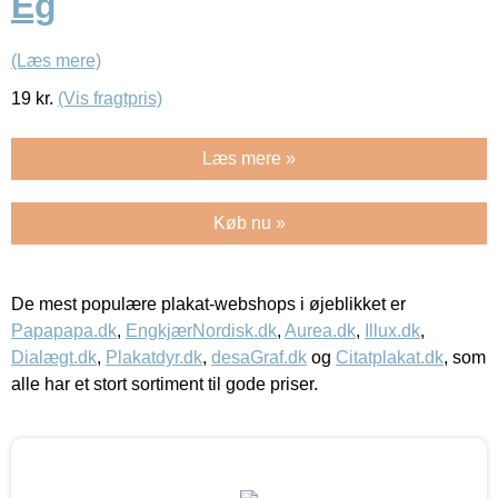
Eg
(Læs mere)
19
kr.
(Vis fragtpris)
Læs mere »
Køb nu »
De mest populære plakat-webshops i øjeblikket er
Papapapa.dk
,
EngkjærNordisk.dk
,
Aurea.dk
,
Illux.dk
,
Dialægt.dk
,
Plakatdyr.dk
,
desaGraf.dk
og
Citatplakat.dk
, som
alle har et stort sortiment til gode priser.