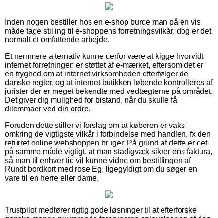
Inden nogen bestiller hos en e-shop burde man på en vis
måde tage stilling til e-shoppens forretningsvilkår, dog er det
normalt et omfattende arbejde.
Et nemmere alternativ kunne derfor være at kigge hvorvidt
internet forretningen er støttet af e-mærket, eftersom det er
en tryghed om at internet virksomheden efterfølger de
danske regler, og at internet butikken løbende kontrolleres af
jurister der er meget bekendte med vedtægterne på området.
Det giver dig mulighed for bistand, når du skulle få
dilemmaer ved din ordre.
Foruden dette stiller vi forslag om at køberen er vaks
omkring de vigtigste vilkår i forbindelse med handlen, fx den
returret online webshoppen bruger. På grund af dette er det
på samme måde vigtigt, at man stadigvæk sikrer ens faktura,
så man til enhver tid vil kunne vidne om bestillingen af
Rundt bordkort med rose Eg, ligegyldigt om du søger en
vare til en herre eller dame.
Trustpilot medfører rigtig gode løsninger til at efterforske