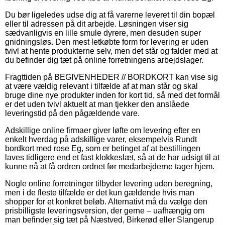
Du bør ligeledes udse dig at få varerne leveret til din bopæl
eller til adressen på dit arbejde. Løsningen viser sig
sædvanligvis en lille smule dyrere, men desuden super
gnidningsløs. Den mest letkøbte form for levering er uden
tvivl at hente produkterne selv, men det står og falder med at
du befinder dig tæt på online forretningens arbejdslager.
Fragttiden på BEGIVENHEDER // BORDKORT kan vise sig
at være vældig relevant i tilfælde af at man står og skal
bruge dine nye produkter inden for kort tid, så med det formål
er det uden tvivl aktuelt at man tjekker den anslåede
leveringstid på den pågældende vare.
Adskillige online firmaer giver løfte om levering efter en
enkelt hverdag på adskillige varer, eksempelvis Rundt
bordkort med rose Eg, som er betinget af at bestillingen
laves tidligere end et fast klokkeslæt, så at de har udsigt til at
kunne nå at få ordren ordnet før medarbejderne tager hjem.
Nogle online forretninger tilbyder levering uden beregning,
men i de fleste tilfælde er det kun gældende hvis man
shopper for et konkret beløb. Alternativt må du vælge den
prisbilligste leveringsversion, der gerne – uafhængig om
man befinder sig tæt på Næstved, Birkerød eller Slangerup