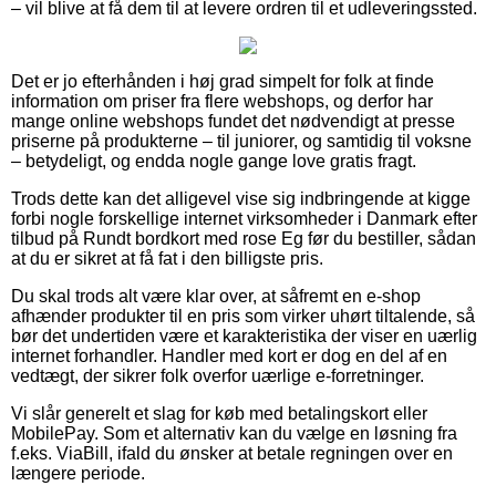
– vil blive at få dem til at levere ordren til et udleveringssted.
Det er jo efterhånden i høj grad simpelt for folk at finde
information om priser fra flere webshops, og derfor har
mange online webshops fundet det nødvendigt at presse
priserne på produkterne – til juniorer, og samtidig til voksne
– betydeligt, og endda nogle gange love gratis fragt.
Trods dette kan det alligevel vise sig indbringende at kigge
forbi nogle forskellige internet virksomheder i Danmark efter
tilbud på Rundt bordkort med rose Eg før du bestiller, sådan
at du er sikret at få fat i den billigste pris.
Du skal trods alt være klar over, at såfremt en e-shop
afhænder produkter til en pris som virker uhørt tiltalende, så
bør det undertiden være et karakteristika der viser en uærlig
internet forhandler. Handler med kort er dog en del af en
vedtægt, der sikrer folk overfor uærlige e-forretninger.
Vi slår generelt et slag for køb med betalingskort eller
MobilePay. Som et alternativ kan du vælge en løsning fra
f.eks. ViaBill, ifald du ønsker at betale regningen over en
længere periode.