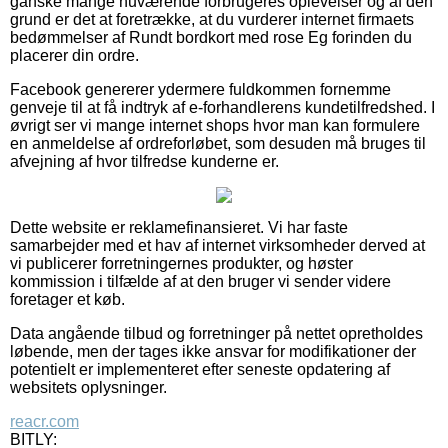
ganske mange nuværende forbrugeres oplevelser og af den
grund er det at foretrække, at du vurderer internet firmaets
bedømmelser af Rundt bordkort med rose Eg forinden du
placerer din ordre.
Facebook genererer ydermere fuldkommen fornemme
genveje til at få indtryk af e-forhandlerens kundetilfredshed. I
øvrigt ser vi mange internet shops hvor man kan formulere
en anmeldelse af ordreforløbet, som desuden må bruges til
afvejning af hvor tilfredse kunderne er.
Dette website er reklamefinansieret. Vi har faste
samarbejder med et hav af internet virksomheder derved at
vi publicerer forretningernes produkter, og høster
kommission i tilfælde af at den bruger vi sender videre
foretager et køb.
Data angående tilbud og forretninger på nettet opretholdes
løbende, men der tages ikke ansvar for modifikationer der
potentielt er implementeret efter seneste opdatering af
websitets oplysninger.
reacr.com
BITLY: