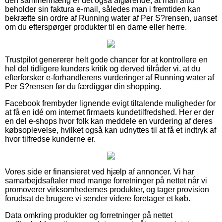
den sammenhæng er det også afgørende, at man altid
beholder sin faktura e-mail, således man i fremtiden kan
bekræfte sin ordre af Running water af Per S?rensen, uanset
om du efterspørger produkter til en dame eller herre.
Trustpilot genererer helt gode chancer for at kontrollere en
hel del tidligere kunders kritik og derved tilråder vi, at du
efterforsker e-forhandlerens vurderinger af Running water af
Per S?rensen før du færdiggør din shopping.
Facebook frembyder lignende evigt tiltalende muligheder for
at få en idé om internet firmaets kundetilfredshed. Her er der
en del e-shops hvor folk kan meddele en vurdering af deres
købsoplevelse, hvilket også kan udnyttes til at få et indtryk af
hvor tilfredse kunderne er.
Vores side er finansieret ved hjælp af annoncer. Vi har
samarbejdsaftaler med mange forretninger på nettet når vi
promoverer virksomhedernes produkter, og tager provision
forudsat de brugere vi sender videre foretager et køb.
Data omkring produkter og forretninger på nettet