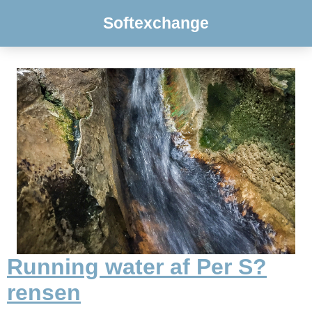
Softexchange
Running water af Per S?
rensen