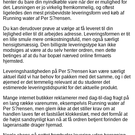
henter du bare din nyindkøbte vare når der er mulighed for
det. Løsningen er jo virkelig fremkommelig, og oftest
ligeledes den mest prisbevidste leveringsform ved køb af
Running water af Per S?rensen.
Du kan derudover prøve at vælge at få leveret til din
lejlighed eller til dit arbejdes adresse. Leveringsformen er tit
en lille smule mere omkostningsfuld, men også særligt
hensigtsmæssig. Den billigste leveringstype kan ikke
modsiges at være at du selv henter ordren, men dette
betinges af at du har bopæl nærved online firmaets
hjemsted.
Leveringshastigheden på Per S?rensen kan være særligt
aktuel ifald vi har behov for pakken med det samme, og i det
øjemed er det temmelig relevant at du studerer det
estimerede leveringstidspunkt for det aktuelle produkt.
Mange internet butikker reklamerer med dag-til-dag fragt på
en lang række varenumre, eksempelvis Running water af
Per S?rensen, men glem ikke at det stiller krav om at
handlen laves før et fastslået klokkeslæt, med det formål at
de højst sandsynligt kan nå at få ordren betjent forinden de
lageransatte drager hjemad.