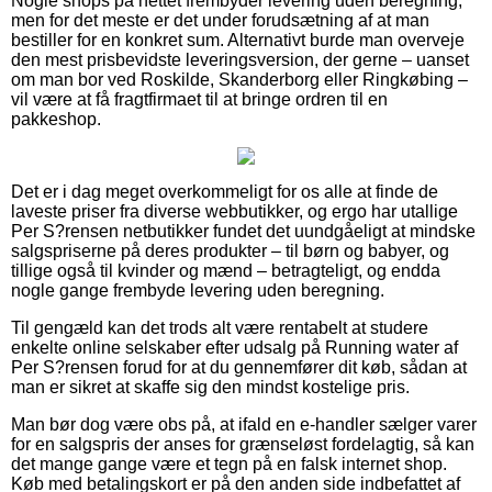
Nogle shops på nettet frembyder levering uden beregning,
men for det meste er det under forudsætning af at man
bestiller for en konkret sum. Alternativt burde man overveje
den mest prisbevidste leveringsversion, der gerne – uanset
om man bor ved Roskilde, Skanderborg eller Ringkøbing –
vil være at få fragtfirmaet til at bringe ordren til en
pakkeshop.
Det er i dag meget overkommeligt for os alle at finde de
laveste priser fra diverse webbutikker, og ergo har utallige
Per S?rensen netbutikker fundet det uundgåeligt at mindske
salgspriserne på deres produkter – til børn og babyer, og
tillige også til kvinder og mænd – betragteligt, og endda
nogle gange frembyde levering uden beregning.
Til gengæld kan det trods alt være rentabelt at studere
enkelte online selskaber efter udsalg på Running water af
Per S?rensen forud for at du gennemfører dit køb, sådan at
man er sikret at skaffe sig den mindst kostelige pris.
Man bør dog være obs på, at ifald en e-handler sælger varer
for en salgspris der anses for grænseløst fordelagtig, så kan
det mange gange være et tegn på en falsk internet shop.
Køb med betalingskort er på den anden side indbefattet af