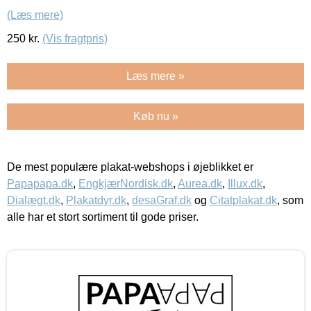
(Læs mere)
250
kr.
(Vis fragtpris)
Læs mere »
Køb nu »
De mest populære plakat-webshops i øjeblikket er
Papapapa.dk
,
EngkjærNordisk.dk
,
Aurea.dk
,
Illux.dk
,
Dialægt.dk
,
Plakatdyr.dk
,
desaGraf.dk
og
Citatplakat.dk
, som
alle har et stort sortiment til gode priser.