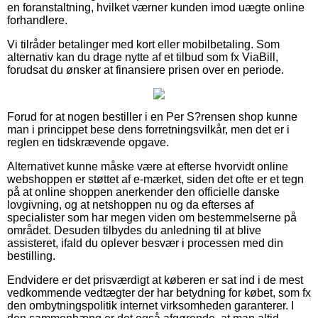
en foranstaltning, hvilket værner kunden imod uægte online
forhandlere.
Vi tilråder betalinger med kort eller mobilbetaling. Som
alternativ kan du drage nytte af et tilbud som fx ViaBill,
forudsat du ønsker at finansiere prisen over en periode.
Forud for at nogen bestiller i en Per S?rensen shop kunne
man i princippet bese dens forretningsvilkår, men det er i
reglen en tidskrævende opgave.
Alternativet kunne måske være at efterse hvorvidt online
webshoppen er støttet af e-mærket, siden det ofte er et tegn
på at online shoppen anerkender den officielle danske
lovgivning, og at netshoppen nu og da efterses af
specialister som har megen viden om bestemmelserne på
området. Desuden tilbydes du anledning til at blive
assisteret, ifald du oplever besvær i processen med din
bestilling.
Endvidere er det prisværdigt at køberen er sat ind i de mest
vedkommende vedtægter der har betydning for købet, som fx
den ombytningspolitik internet virksomheden garanterer. I