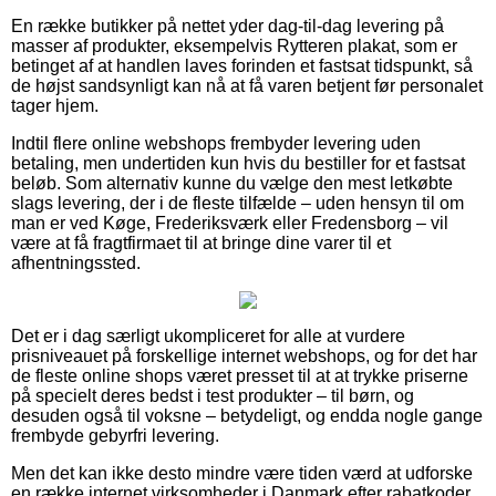
En række butikker på nettet yder dag-til-dag levering på
masser af produkter, eksempelvis Rytteren plakat, som er
betinget af at handlen laves forinden et fastsat tidspunkt, så
de højst sandsynligt kan nå at få varen betjent før personalet
tager hjem.
Indtil flere online webshops frembyder levering uden
betaling, men undertiden kun hvis du bestiller for et fastsat
beløb. Som alternativ kunne du vælge den mest letkøbte
slags levering, der i de fleste tilfælde – uden hensyn til om
man er ved Køge, Frederiksværk eller Fredensborg – vil
være at få fragtfirmaet til at bringe dine varer til et
afhentningssted.
Det er i dag særligt ukompliceret for alle at vurdere
prisniveauet på forskellige internet webshops, og for det har
de fleste online shops været presset til at at trykke priserne
på specielt deres bedst i test produkter – til børn, og
desuden også til voksne – betydeligt, og endda nogle gange
frembyde gebyrfri levering.
Men det kan ikke desto mindre være tiden værd at udforske
en række internet virksomheder i Danmark efter rabatkoder