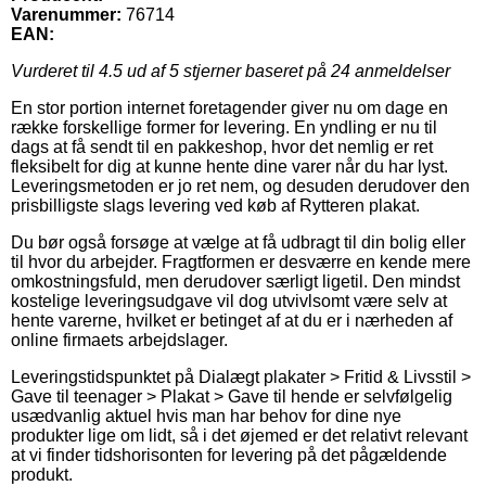
Varenummer:
76714
EAN:
Vurderet til
4.5
ud af 5 stjerner baseret på
24
anmeldelser
En stor portion internet foretagender giver nu om dage en
række forskellige former for levering. En yndling er nu til
dags at få sendt til en pakkeshop, hvor det nemlig er ret
fleksibelt for dig at kunne hente dine varer når du har lyst.
Leveringsmetoden er jo ret nem, og desuden derudover den
prisbilligste slags levering ved køb af Rytteren plakat.
Du bør også forsøge at vælge at få udbragt til din bolig eller
til hvor du arbejder. Fragtformen er desværre en kende mere
omkostningsfuld, men derudover særligt ligetil. Den mindst
kostelige leveringsudgave vil dog utvivlsomt være selv at
hente varerne, hvilket er betinget af at du er i nærheden af
online firmaets arbejdslager.
Leveringstidspunktet på Dialægt plakater > Fritid & Livsstil >
Gave til teenager > Plakat > Gave til hende er selvfølgelig
usædvanlig aktuel hvis man har behov for dine nye
produkter lige om lidt, så i det øjemed er det relativt relevant
at vi finder tidshorisonten for levering på det pågældende
produkt.