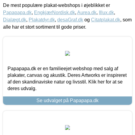
De mest populære plakat-webshops i øjeblikket er
Papapapa.dk
,
EngkjærNordisk.dk
,
Aurea.dk
,
Illux.dk
,
Dialægt.dk
,
Plakatdyr.dk
,
desaGraf.dk
og
Citatplakat.dk
, som
alle har et stort sortiment til gode priser.
Papapapa.dk er en familieejet webshop med salg af
plakater, canvas og akustik. Deres Artworks er inspireret
af den skandinaviske natur og livsstil. Klik her for at se
deres udvalg.
Se udvalget på Papapapa.dk