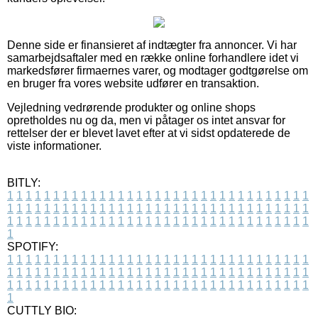
Denne side er finansieret af indtægter fra annoncer. Vi har
samarbejdsaftaler med en række online forhandlere idet vi
markedsfører firmaernes varer, og modtager godtgørelse om
en bruger fra vores website udfører en transaktion.
Vejledning vedrørende produkter og online shops
opretholdes nu og da, men vi påtager os intet ansvar for
rettelser der er blevet lavet efter at vi sidst opdaterede de
viste informationer.
BITLY:
1
1
1
1
1
1
1
1
1
1
1
1
1
1
1
1
1
1
1
1
1
1
1
1
1
1
1
1
1
1
1
1
1
1
1
1
1
1
1
1
1
1
1
1
1
1
1
1
1
1
1
1
1
1
1
1
1
1
1
1
1
1
1
1
1
1
1
1
1
1
1
1
1
1
1
1
1
1
1
1
1
1
1
1
1
1
1
1
1
1
1
1
1
1
1
1
1
1
1
1
SPOTIFY:
1
1
1
1
1
1
1
1
1
1
1
1
1
1
1
1
1
1
1
1
1
1
1
1
1
1
1
1
1
1
1
1
1
1
1
1
1
1
1
1
1
1
1
1
1
1
1
1
1
1
1
1
1
1
1
1
1
1
1
1
1
1
1
1
1
1
1
1
1
1
1
1
1
1
1
1
1
1
1
1
1
1
1
1
1
1
1
1
1
1
1
1
1
1
1
1
1
1
1
1
CUTTLY BIO: