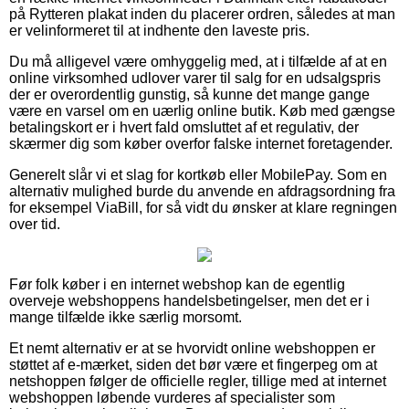
på Rytteren plakat inden du placerer ordren, således at man
er velinformeret til at indhente den laveste pris.
Du må alligevel være omhyggelig med, at i tilfælde af at en
online virksomhed udlover varer til salg for en udsalgspris
der er overordentlig gunstig, så kunne det mange gange
være en varsel om en uærlig online butik. Køb med gængse
betalingskort er i hvert fald omsluttet af et regulativ, der
skærmer dig som køber overfor falske internet foretagender.
Generelt slår vi et slag for kortkøb eller MobilePay. Som en
alternativ mulighed burde du anvende en afdragsordning fra
for eksempel ViaBill, for så vidt du ønsker at klare regningen
over tid.
Før folk køber i en internet webshop kan de egentlig
overveje webshoppens handelsbetingelser, men det er i
mange tilfælde ikke særlig morsomt.
Et nemt alternativ er at se hvorvidt online webshoppen er
støttet af e-mærket, siden det bør være et fingerpeg om at
netshoppen følger de officielle regler, tillige med at internet
webshoppen løbende vurderes af specialister som