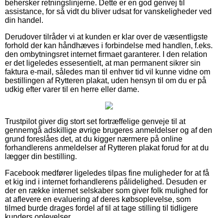
behersker retningslinjerne. Dette er en god genvej til
assistance, for så vidt du bliver udsat for vanskeligheder ved
din handel.
Derudover tilråder vi at kunden er klar over de væsentligste
forhold der kan håndhæves i forbindelse med handlen, f.eks.
den ombytningsret internet firmaet garanterer. I den relation
er det ligeledes essesentielt, at man permanent sikrer sin
faktura e-mail, således man til enhver tid vil kunne vidne om
bestillingen af Rytteren plakat, uden hensyn til om du er på
udkig efter varer til en herre eller dame.
Trustpilot giver dig stort set fortræffelige genveje til at
gennemgå adskillige øvrige brugeres anmeldelser og af den
grund foreslåes det, at du kigger nærmere på online
forhandlerens anmeldelser af Rytteren plakat forud for at du
lægger din bestilling.
Facebook medfører ligeledes tilpas fine muligheder for at få
et kig ind i internet forhandlerens pålidelighed. Desuden er
der en række internet selskaber som giver folk mulighed for
at aflevere en evaluering af deres købsoplevelse, som
tilmed burde drages fordel af til at tage stilling til tidligere
kunders oplevelser.