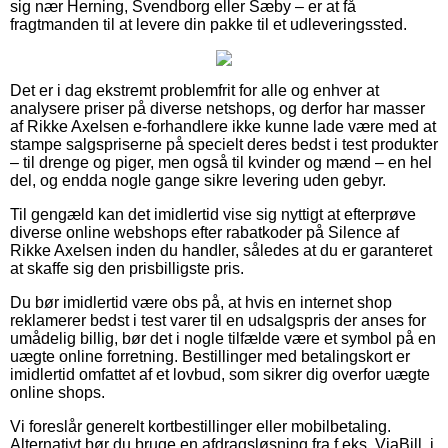
sig nær Herning, Svendborg eller Sæby – er at få
fragtmanden til at levere din pakke til et udleveringssted.
Det er i dag ekstremt problemfrit for alle og enhver at
analysere priser på diverse netshops, og derfor har masser
af Rikke Axelsen e-forhandlere ikke kunne lade være med at
stampe salgspriserne på specielt deres bedst i test produkter
– til drenge og piger, men også til kvinder og mænd – en hel
del, og endda nogle gange sikre levering uden gebyr.
Til gengæld kan det imidlertid vise sig nyttigt at efterprøve
diverse online webshops efter rabatkoder på Silence af
Rikke Axelsen inden du handler, således at du er garanteret
at skaffe sig den prisbilligste pris.
Du bør imidlertid være obs på, at hvis en internet shop
reklamerer bedst i test varer til en udsalgspris der anses for
umådelig billig, bør det i nogle tilfælde være et symbol på en
uægte online forretning. Bestillinger med betalingskort er
imidlertid omfattet af et lovbud, som sikrer dig overfor uægte
online shops.
Vi foreslår generelt kortbestillinger eller mobilbetaling.
Alternativt bør du bruge en afdragsløsning fra f.eks. ViaBill, i