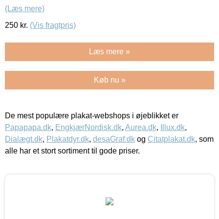
(Læs mere)
250
kr.
(Vis fragtpris)
Læs mere »
Køb nu »
De mest populære plakat-webshops i øjeblikket er
Papapapa.dk
,
EngkjærNordisk.dk
,
Aurea.dk
,
Illux.dk
,
Dialægt.dk
,
Plakatdyr.dk
,
desaGraf.dk
og
Citatplakat.dk
, som
alle har et stort sortiment til gode priser.