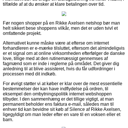
tilfælde af at du ønsker at klare betalingen over tid.
Før nogen shopper på en Rikke Axelsen netshop bør man
helt sikkert bese shoppens vilkår, men det er uden tvivl et
omfattende projekt.
Alternativet kunne måske være at efterse om internet
forhandleren er e-mærke tilsluttet, eftersom det almindeligvis
er et signal om at online virksomheden efterfølger de danske
love, tillige med at den rutinemæssigt gennemses af
fagmænd som er inde i reglerne på området. Det giver dig
anledning til at blive assisteret, hvis du får udfordringer i
processen med dit indkøb.
For øvrigt støtter vi at køber er klar over de mest essentielle
bestemmelser der kan have indflydelse på ordren, til
eksempel den ombytningspolitik internet webshoppen
tilbyder. I den sammenhæng er det tillige vigtigt, at man
permanent beholder ens faktura e-mail, således man til
enhver tid kan bevidne sit køb af Silence af Rikke Axelsen,
ligegyldigt om man leder efter en vare til en voksen eller et
barn.