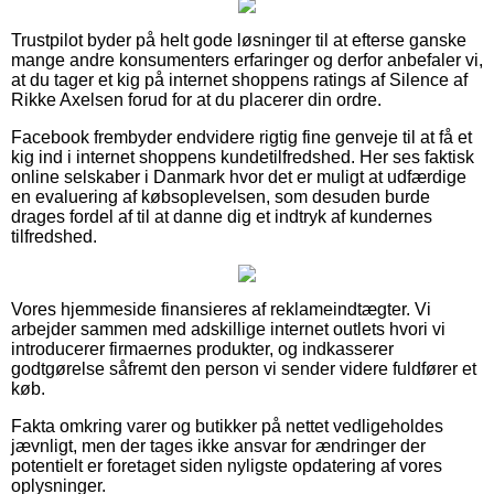
Trustpilot byder på helt gode løsninger til at efterse ganske
mange andre konsumenters erfaringer og derfor anbefaler vi,
at du tager et kig på internet shoppens ratings af Silence af
Rikke Axelsen forud for at du placerer din ordre.
Facebook frembyder endvidere rigtig fine genveje til at få et
kig ind i internet shoppens kundetilfredshed. Her ses faktisk
online selskaber i Danmark hvor det er muligt at udfærdige
en evaluering af købsoplevelsen, som desuden burde
drages fordel af til at danne dig et indtryk af kundernes
tilfredshed.
Vores hjemmeside finansieres af reklameindtægter. Vi
arbejder sammen med adskillige internet outlets hvori vi
introducerer firmaernes produkter, og indkasserer
godtgørelse såfremt den person vi sender videre fuldfører et
køb.
Fakta omkring varer og butikker på nettet vedligeholdes
jævnligt, men der tages ikke ansvar for ændringer der
potentielt er foretaget siden nyligste opdatering af vores
oplysninger.