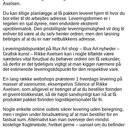
Axelsen.
Du kan tillige planlægge at få pakken leveret hjem til hvor du
bor eller til dit arbejdes adresse. Leveringsformen er i
regelen en sjat dyrere, men endvidere ekstremt
uproblematisk. Den prisbilligste leveringsmulighed vil dog til
enhver tid være at du selv henter ordren, men den løsning
betinges af at du er nær netbutikkens adresse.
Leveringstidspunktet på Illux Art shop – Illux Art nyheder –
Grafisk kunst – Rikke Axelsen kan i nogle tilfælde være
særdeles vital forudsat du behøver ordren om få sekunder,
så derfor er det tydeligvis vigtigt at man kigger nærmere på
det estimerede leveringstidspunkt for den respektive vare.
En lang række webshops præsterer 1 hverdags levering på
masser af varenumre, eksempelvis Silence af Rikke
Axelsen, som alligevel er betinget af at du bestiller forinden
et givent klokkeslæt, så de højst sandsynligt kan nå at få
produktet pakket forinden logistikpersonalet får fri.
Nogle enkelte online outlets sikrer levering uden beregning,
men i reglen under forudsætning af at man bestiller for en
fastsat sum. Alternativt kan man overveje den mindst
kostelige fragtmetode, hvilket gerne – uanset om du befinder