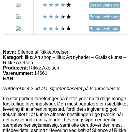
Besøg webshop
Besøg webshop
Besøg webshop
Navn:
Silence af Rikke Axelsen
Kategori:
Illux Art shop – Illux Art nyheder – Grafisk kunst –
Rikke Axelsen
Producent:
Rikke Axelsen
Varenummer:
14661
EAN:
Vurderet til
4.2
ud af 5 stjerner baseret på
8
anmeldelser
En stor portion forretninger på nettet yder nu til dags mange
forskellige leveringstyper. Den mest populære er i øjeblikket
levering til et afhentningssted, fordi det så giver dig god
fleksibilitet til at kunne afhente bestillingen lige præcis når
det passer ind i din kalender. Leveringstypen er nemlig
særdeles hensigtsmæssig, samt ofte derudover den mest
prisbevidste løsning til levering ved køb af Silence af Rikke