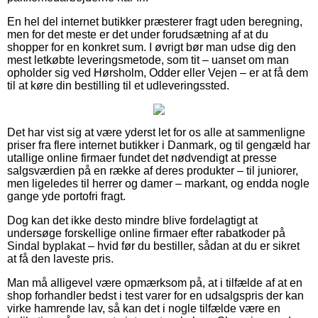
En hel del internet butikker præsterer fragt uden beregning,
men for det meste er det under forudsætning af at du
shopper for en konkret sum. I øvrigt bør man udse dig den
mest letkøbte leveringsmetode, som tit – uanset om man
opholder sig ved Hørsholm, Odder eller Vejen – er at få dem
til at køre din bestilling til et udleveringssted.
Det har vist sig at være yderst let for os alle at sammenligne
priser fra flere internet butikker i Danmark, og til gengæld har
utallige online firmaer fundet det nødvendigt at presse
salgsværdien på en række af deres produkter – til juniorer,
men ligeledes til herrer og damer – markant, og endda nogle
gange yde portofri fragt.
Dog kan det ikke desto mindre blive fordelagtigt at
undersøge forskellige online firmaer efter rabatkoder på
Sindal byplakat – hvid før du bestiller, sådan at du er sikret
at få den laveste pris.
Man må alligevel være opmærksom på, at i tilfælde af at en
shop forhandler bedst i test varer for en udsalgspris der kan
virke hamrende lav, så kan det i nogle tilfælde være en