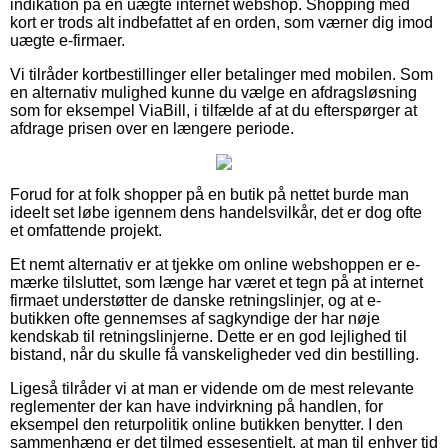
indikation på en uægte internet webshop. Shopping med
kort er trods alt indbefattet af en orden, som værner dig imod
uægte e-firmaer.
Vi tilråder kortbestillinger eller betalinger med mobilen. Som
en alternativ mulighed kunne du vælge en afdragsløsning
som for eksempel ViaBill, i tilfælde af at du efterspørger at
afdrage prisen over en længere periode.
Forud for at folk shopper på en butik på nettet burde man
ideelt set løbe igennem dens handelsvilkår, det er dog ofte
et omfattende projekt.
Et nemt alternativ er at tjekke om online webshoppen er e-
mærke tilsluttet, som længe har været et tegn på at internet
firmaet understøtter de danske retningslinjer, og at e-
butikken ofte gennemses af sagkyndige der har nøje
kendskab til retningslinjerne. Dette er en god lejlighed til
bistand, når du skulle få vanskeligheder ved din bestilling.
Ligeså tilråder vi at man er vidende om de mest relevante
reglementer der kan have indvirkning på handlen, for
eksempel den returpolitik online butikken benytter. I den
sammenhæng er det tilmed essesentielt, at man til enhver tid