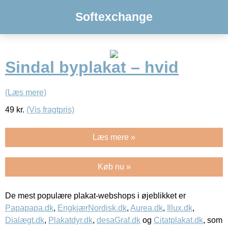
Softexchange
Sindal byplakat – hvid
(Læs mere)
49
kr.
(Vis fragtpris)
Læs mere »
Køb nu »
De mest populære plakat-webshops i øjeblikket er
Papapapa.dk
,
EngkjærNordisk.dk
,
Aurea.dk
,
Illux.dk
,
Dialægt.dk
,
Plakatdyr.dk
,
desaGraf.dk
og
Citatplakat.dk
, som