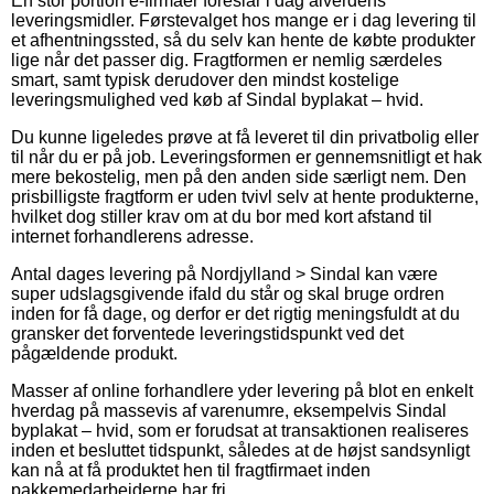
En stor portion e-firmaer foreslår i dag alverdens
leveringsmidler. Førstevalget hos mange er i dag levering til
et afhentningssted, så du selv kan hente de købte produkter
lige når det passer dig. Fragtformen er nemlig særdeles
smart, samt typisk derudover den mindst kostelige
leveringsmulighed ved køb af Sindal byplakat – hvid.
Du kunne ligeledes prøve at få leveret til din privatbolig eller
til når du er på job. Leveringsformen er gennemsnitligt et hak
mere bekostelig, men på den anden side særligt nem. Den
prisbilligste fragtform er uden tvivl selv at hente produkterne,
hvilket dog stiller krav om at du bor med kort afstand til
internet forhandlerens adresse.
Antal dages levering på Nordjylland > Sindal kan være
super udslagsgivende ifald du står og skal bruge ordren
inden for få dage, og derfor er det rigtig meningsfuldt at du
gransker det forventede leveringstidspunkt ved det
pågældende produkt.
Masser af online forhandlere yder levering på blot en enkelt
hverdag på massevis af varenumre, eksempelvis Sindal
byplakat – hvid, som er forudsat at transaktionen realiseres
inden et besluttet tidspunkt, således at de højst sandsynligt
kan nå at få produktet hen til fragtfirmaet inden
pakkemedarbejderne har fri.