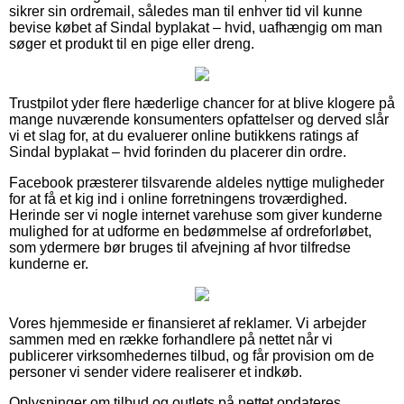
sikrer sin ordremail, således man til enhver tid vil kunne
bevise købet af Sindal byplakat – hvid, uafhængig om man
søger et produkt til en pige eller dreng.
Trustpilot yder flere hæderlige chancer for at blive klogere på
mange nuværende konsumenters opfattelser og derved slår
vi et slag for, at du evaluerer online butikkens ratings af
Sindal byplakat – hvid forinden du placerer din ordre.
Facebook præsterer tilsvarende aldeles nyttige muligheder
for at få et kig ind i online forretningens troværdighed.
Herinde ser vi nogle internet varehuse som giver kunderne
mulighed for at udforme en bedømmelse af ordreforløbet,
som ydermere bør bruges til afvejning af hvor tilfredse
kunderne er.
Vores hjemmeside er finansieret af reklamer. Vi arbejder
sammen med en række forhandlere på nettet når vi
publicerer virksomhedernes tilbud, og får provision om de
personer vi sender videre realiserer et indkøb.
Oplysninger om tilbud og outlets på nettet opdateres