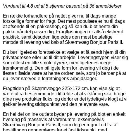
Vurderet til
4.8
ud af 5 stjerner baseret på
36
anmeldelser
En række forhandlere på nettet giver nu til dags mange
forskellige former for fragt. Det mest populære er nu til dags
at afsende til en pakkeshop, og så kan du blot hente din
pakke når det passer dig. Fragtløsningen er altså ekstremt
praktisk, samt desuden ligeledes den mest betalelige
metode til levering ved køb af Skærmvæg Bonjour Paris II.
Du bør ligeledes foretrække at vælge at få sendt hjem til din
privatadresse eller ud til dit arbejde. Leveringstypen viser sig
som oftest en lille smule dyrere, men ligeledes meget
fremkommelig. Den billigste form for levering vil dog i de
fleste tilfælde være at hente ordren selv, som jo beroer på at
du lever nærved e-forretningens arbejdslager.
Fragttiden på Skærmvægge 225×172 cm. kan vise sig at
være ultra bestemmende i tilfælde af at vi står og skal bruge
dine nye produkter fluks, og derfor er det tydeligvis klogt at vi
tjekker leveringstidspunktet ved den relevante vare.
En hel del online outlets byder på levering på blot en enkelt
hverdag på massevis af varenumre, eksempelvis
Skærmvæg Bonjour Paris II, som dog er regnet ud fra at
bestillingen gennemføres før et fast tidspunkt, med