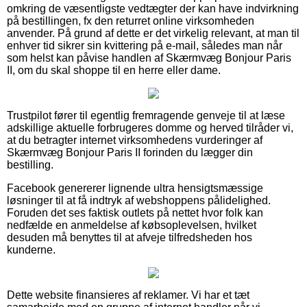
omkring de væsentligste vedtægter der kan have indvirkning
på bestillingen, fx den returret online virksomheden
anvender. På grund af dette er det virkelig relevant, at man til
enhver tid sikrer sin kvittering på e-mail, således man når
som helst kan påvise handlen af Skærmvæg Bonjour Paris
II, om du skal shoppe til en herre eller dame.
Trustpilot fører til egentlig fremragende genveje til at læse
adskillige aktuelle forbrugeres domme og herved tilråder vi,
at du betragter internet virksomhedens vurderinger af
Skærmvæg Bonjour Paris II forinden du lægger din
bestilling.
Facebook genererer lignende ultra hensigtsmæssige
løsninger til at få indtryk af webshoppens pålidelighed.
Foruden det ses faktisk outlets på nettet hvor folk kan
nedfælde en anmeldelse af købsoplevelsen, hvilket
desuden må benyttes til at afveje tilfredsheden hos
kunderne.
Dette website finansieres af reklamer. Vi har et tæt