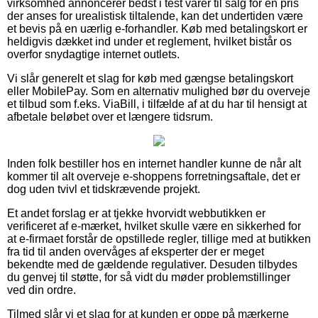
virksomhed annoncerer bedst i test varer til salg for en pris
der anses for urealistisk tiltalende, kan det undertiden være
et bevis på en uærlig e-forhandler. Køb med betalingskort er
heldigvis dækket ind under et reglement, hvilket bistår os
overfor snydagtige internet outlets.
Vi slår generelt et slag for køb med gængse betalingskort
eller MobilePay. Som en alternativ mulighed bør du overveje
et tilbud som f.eks. ViaBill, i tilfælde af at du har til hensigt at
afbetale beløbet over et længere tidsrum.
Inden folk bestiller hos en internet handler kunne de når alt
kommer til alt overveje e-shoppens forretningsaftale, det er
dog uden tvivl et tidskrævende projekt.
Et andet forslag er at tjekke hvorvidt webbutikken er
verificeret af e-mærket, hvilket skulle være en sikkerhed for
at e-firmaet forstår de opstillede regler, tillige med at butikken
fra tid til anden overvåges af eksperter der er meget
bekendte med de gældende regulativer. Desuden tilbydes
du genvej til støtte, for så vidt du møder problemstillinger
ved din ordre.
Tilmed slår vi et slag for at kunden er oppe på mærkerne