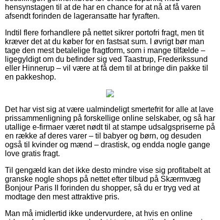
hensynstagen til at de har en chance for at nå at få varen
afsendt forinden de lageransatte har fyraften.
Indtil flere forhandlere på nettet sikrer portofri fragt, men tit
kræver det at du køber for en fastsat sum. I øvrigt bør man
tage den mest betalelige fragtform, som i mange tilfælde –
ligegyldigt om du befinder sig ved Taastrup, Frederikssund
eller Hinnerup – vil være at få dem til at bringe din pakke til
en pakkeshop.
Det har vist sig at være ualmindeligt smertefrit for alle at lave
prissammenligning på forskellige online selskaber, og så har
utallige e-firmaer været nødt til at stampe udsalgspriserne på
en række af deres varer – til babyer og børn, og desuden
også til kvinder og mænd – drastisk, og endda nogle gange
love gratis fragt.
Til gengæld kan det ikke desto mindre vise sig profitabelt at
granske nogle shops på nettet efter tilbud på Skærmvæg
Bonjour Paris II forinden du shopper, så du er tryg ved at
modtage den mest attraktive pris.
Man må imidlertid ikke undervurdere, at hvis en online