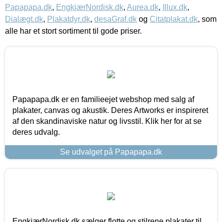
Papapapa.dk
,
EngkjærNordisk.dk
,
Aurea.dk
,
Illux.dk
,
Dialægt.dk
,
Plakatdyr.dk
,
desaGraf.dk
og
Citatplakat.dk
, som
alle har et stort sortiment til gode priser.
Papapapa.dk er en familieejet webshop med salg af
plakater, canvas og akustik. Deres Artworks er inspireret
af den skandinaviske natur og livsstil. Klik her for at se
deres udvalg.
Se udvalget på Papapapa.dk
EngkjærNordisk.dk sælger flotte og stilrene plakater til