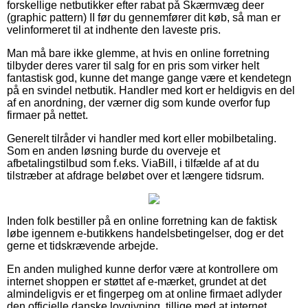
forskellige netbutikker efter rabat på Skærmvæg deer
(graphic pattern) II før du gennemfører dit køb, så man er
velinformeret til at indhente den laveste pris.
Man må bare ikke glemme, at hvis en online forretning
tilbyder deres varer til salg for en pris som virker helt
fantastisk god, kunne det mange gange være et kendetegn
på en svindel netbutik. Handler med kort er heldigvis en del
af en anordning, der værner dig som kunde overfor fup
firmaer på nettet.
Generelt tilråder vi handler med kort eller mobilbetaling.
Som en anden løsning burde du overveje et
afbetalingstilbud som f.eks. ViaBill, i tilfælde af at du
tilstræber at afdrage beløbet over et længere tidsrum.
Inden folk bestiller på en online forretning kan de faktisk
løbe igennem e-butikkens handelsbetingelser, dog er det
gerne et tidskrævende arbejde.
En anden mulighed kunne derfor være at kontrollere om
internet shoppen er støttet af e-mærket, grundet at det
almindeligvis er et fingerpeg om at online firmaet adlyder
den officielle danske lovgivning, tillige med at internet