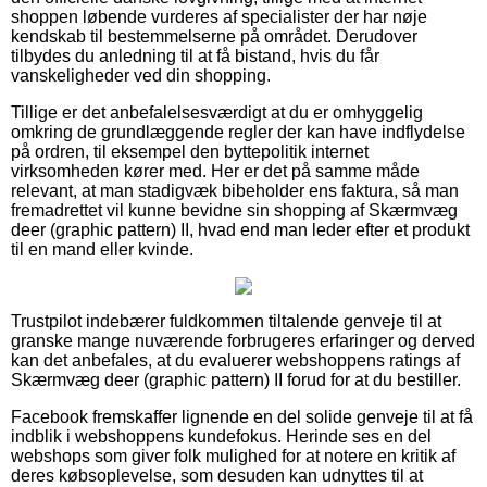
shoppen løbende vurderes af specialister der har nøje
kendskab til bestemmelserne på området. Derudover
tilbydes du anledning til at få bistand, hvis du får
vanskeligheder ved din shopping.
Tillige er det anbefalelsesværdigt at du er omhyggelig
omkring de grundlæggende regler der kan have indflydelse
på ordren, til eksempel den byttepolitik internet
virksomheden kører med. Her er det på samme måde
relevant, at man stadigvæk bibeholder ens faktura, så man
fremadrettet vil kunne bevidne sin shopping af Skærmvæg
deer (graphic pattern) II, hvad end man leder efter et produkt
til en mand eller kvinde.
Trustpilot indebærer fuldkommen tiltalende genveje til at
granske mange nuværende forbrugeres erfaringer og derved
kan det anbefales, at du evaluerer webshoppens ratings af
Skærmvæg deer (graphic pattern) II forud for at du bestiller.
Facebook fremskaffer lignende en del solide genveje til at få
indblik i webshoppens kundefokus. Herinde ses en del
webshops som giver folk mulighed for at notere en kritik af
deres købsoplevelse, som desuden kan udnyttes til at