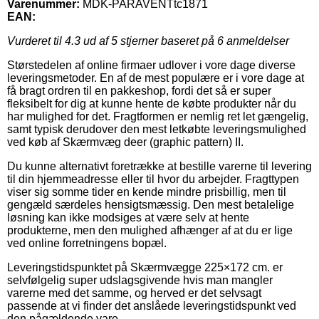
Varenummer:
MDK-PARAVENTtc1871
EAN:
Vurderet til
4.3
ud af 5 stjerner baseret på
6
anmeldelser
Størstedelen af online firmaer udlover i vore dage diverse
leveringsmetoder. En af de mest populære er i vore dage at
få bragt ordren til en pakkeshop, fordi det så er super
fleksibelt for dig at kunne hente de købte produkter når du
har mulighed for det. Fragtformen er nemlig ret let gængelig,
samt typisk derudover den mest letkøbte leveringsmulighed
ved køb af Skærmvæg deer (graphic pattern) II.
Du kunne alternativt foretrække at bestille varerne til levering
til din hjemmeadresse eller til hvor du arbejder. Fragttypen
viser sig somme tider en kende mindre prisbillig, men til
gengæld særdeles hensigtsmæssig. Den mest betalelige
løsning kan ikke modsiges at være selv at hente
produkterne, men den mulighed afhænger af at du er lige
ved online forretningens bopæl.
Leveringstidspunktet på Skærmvægge 225×172 cm. er
selvfølgelig super udslagsgivende hvis man mangler
varerne med det samme, og herved er det selvsagt
passende at vi finder det anslåede leveringstidspunkt ved
den pågældende vare.