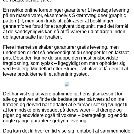
En række online forretninger garanterer 1 hverdags levering
på en masse varer, eksempelvis Skærmvæg deer (graphic
pattern) II, men som trods alt påkræver at bestillingen
gennemføres forud for et angivent tidspunkt, med det formål
at de sandsynligvis kan nå at få varerne ud af døren inden
de lageransatte har fyraften.
Flere internet selskaber garanterer gratis levering, men
undertiden er det så nødvendigt at du shopper for en fastsat
pris. Desuden kunne du snuppe den mest prisbevidste
fragtløsning, som typisk – ligegyldigt om man opholder sig
ved Esbjerg, Middelfart eller Struer – vil blive at få dem til at
levere produkterne til et afhentningssted.
Det har vist sig at være ualmindeligt hensigtsmæssigt for
alle og enhver at finde de bedste priser på tværs af online
firmaer, og derved har flertallet af e-firmaer set sig tvunget til
at formindske prisniveauet på deres varer – til drenge og
piger, og endvidere også til voksne – betragteligt, og endda
nogle gange garantere gebyrfri levering.
Dog kan det til hver en tid vise sig rentabelt at sammenholde