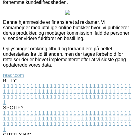
fornemme kundetilfredsheden.
Denne hjemmeside er finansieret af reklamer. Vi
samarbejder med utallige online butikker hvori vi publicerer
deres produkter, og modtager kommission ifald de personer
vi sender videre fuldfører en bestilling.
Oplysninger omkring tilbud og forhandlere på nettet
understøttes fra tid til anden, men der tages forbehold for
rettelser der er blevet implementeret efter at vi sidste gang
opdaterede vores data.
reacr.com
BITLY:
1
1
1
1
1
1
1
1
1
1
1
1
1
1
1
1
1
1
1
1
1
1
1
1
1
1
1
1
1
1
1
1
1
1
1
1
1
1
1
1
1
1
1
1
1
1
1
1
1
1
1
1
1
1
1
1
1
1
1
1
1
1
1
1
1
1
1
1
1
1
1
1
1
1
1
1
1
1
1
1
1
1
1
1
1
1
1
1
1
1
1
1
1
1
1
1
1
1
1
1
SPOTIFY:
1
1
1
1
1
1
1
1
1
1
1
1
1
1
1
1
1
1
1
1
1
1
1
1
1
1
1
1
1
1
1
1
1
1
1
1
1
1
1
1
1
1
1
1
1
1
1
1
1
1
1
1
1
1
1
1
1
1
1
1
1
1
1
1
1
1
1
1
1
1
1
1
1
1
1
1
1
1
1
1
1
1
1
1
1
1
1
1
1
1
1
1
1
1
1
1
1
1
1
1
CUTTLY BIO: