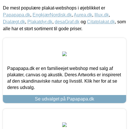
De mest populære plakat-webshops i øjeblikket er
Papapapa.dk
,
EngkjærNordisk.dk
,
Aurea.dk
,
Illux.dk
,
Dialægt.dk
,
Plakatdyr.dk
,
desaGraf.dk
og
Citatplakat.dk
, som
alle har et stort sortiment til gode priser.
Papapapa.dk er en familieejet webshop med salg af
plakater, canvas og akustik. Deres Artworks er inspireret
af den skandinaviske natur og livsstil. Klik her for at se
deres udvalg.
Se udvalget på Papapapa.dk