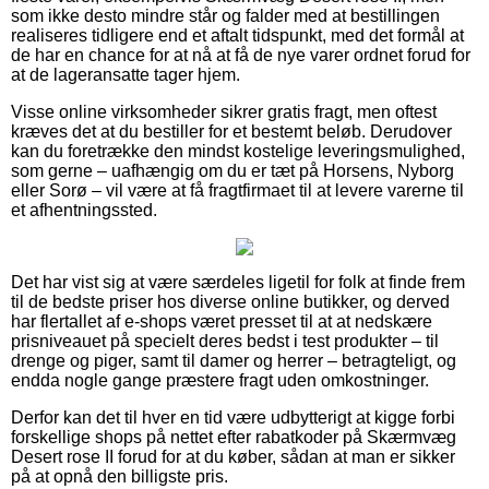
som ikke desto mindre står og falder med at bestillingen
realiseres tidligere end et aftalt tidspunkt, med det formål at
de har en chance for at nå at få de nye varer ordnet forud for
at de lageransatte tager hjem.
Visse online virksomheder sikrer gratis fragt, men oftest
kræves det at du bestiller for et bestemt beløb. Derudover
kan du foretrække den mindst kostelige leveringsmulighed,
som gerne – uafhængig om du er tæt på Horsens, Nyborg
eller Sorø – vil være at få fragtfirmaet til at levere varerne til
et afhentningssted.
Det har vist sig at være særdeles ligetil for folk at finde frem
til de bedste priser hos diverse online butikker, og derved
har flertallet af e-shops været presset til at at nedskære
prisniveauet på specielt deres bedst i test produkter – til
drenge og piger, samt til damer og herrer – betragteligt, og
endda nogle gange præstere fragt uden omkostninger.
Derfor kan det til hver en tid være udbytterigt at kigge forbi
forskellige shops på nettet efter rabatkoder på Skærmvæg
Desert rose II forud for at du køber, sådan at man er sikker
på at opnå den billigste pris.