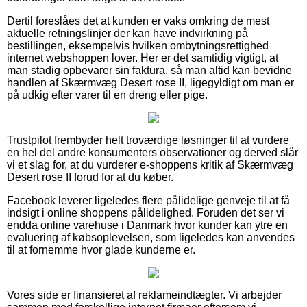
Dertil foreslåes det at kunden er vaks omkring de mest
aktuelle retningslinjer der kan have indvirkning på
bestillingen, eksempelvis hvilken ombytningsrettighed
internet webshoppen lover. Her er det samtidig vigtigt, at
man stadig opbevarer sin faktura, så man altid kan bevidne
handlen af Skærmvæg Desert rose II, ligegyldigt om man er
på udkig efter varer til en dreng eller pige.
Trustpilot frembyder helt troværdige løsninger til at vurdere
en hel del andre konsumenters observationer og derved slår
vi et slag for, at du vurderer e-shoppens kritik af Skærmvæg
Desert rose II forud for at du køber.
Facebook leverer ligeledes flere pålidelige genveje til at få
indsigt i online shoppens pålidelighed. Foruden det ser vi
endda online varehuse i Danmark hvor kunder kan ytre en
evaluering af købsoplevelsen, som ligeledes kan anvendes
til at fornemme hvor glade kunderne er.
Vores side er finansieret af reklameindtægter. Vi arbejder