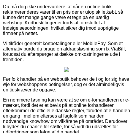
Du må dog ikke undervurdere, at når en online butik
reklamerer deres varer til en pris der er utopisk letkøbt, så
kunne det mange gange være et tegn på en uærlig
webshop. Kortbestillinger er trods alt omsluttet af
Indsigelsesordningen, hvilket sikrer dig imod uoprigtige
firmaer på nettet.
Vi tilråder generelt kortbetalinger eller MobilePay. Som et
alternativ burde du bruge en afdragsløsning som fx ViaBill,
forudsat du efterspørger at dække omkostningerne ude i
fremtiden.
Før folk handler på en webbutik behøver de i og for sig have
øje for webshoppens betingelser, dog er det almindeligvis
en tidskrævende opgave.
En nemmere løsning kan være at se om e-forhandleren er e-
mærket, fordi det er et bevis på at online forhandleren
efterkommer de officielle danske regler, foruden at e-handlen
en gang i mellem efterses af fagfolk som har den
nødvendige knowhow om vilkårene på området. Derudover
tilbydes du chance for støtte, for så vidt du udsættes for
udfordringer som følge af din handel.