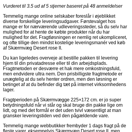
Vurderet til
3.5
ud af 5 stjerner baseret på
48
anmeldelser
Temmelig mange online selskaber foreslår i øjeblikket
diverse forskellige leveringsudgaver. Førstevalget hos
mange er for nærværende udleveringssteder, så du selv har
mulighed for at hente de købte produkter når du har
mulighed for det. Fragtløsningen er nemlig ret ukompliceret,
og ofte tillige den mindst kostelige leveringsmanér ved køb
af Skærmvæg Desert rose II.
Du kan ligeledes overveje at bestille pakken til levering
hjem til din privatadresse eller til din arbejdsplads.
Fragtmetoden er desværre et hak mere omkostningsfuld,
men endvidere ultra nem. Den prisbilligste fragtmetode er
unægtelig at du selv henter ordren, men den løsning er
betinget af at du befinder dig tæt på internet virksomhedens
lager.
Fragtperioden på Skærmvægge 225×172 cm. er jo super
betydningsfuld når vi står og skal bruge din pakke lige om
lidt, og med det formål er det uden tvivl væsentligt at man
gransker leveringstiden ved den pågældende vare.
Temmelig mange webbutikker frembyder 1 dags fragt på de
fleste varer, eksempelvis Skærmvæg Desert rose II, men