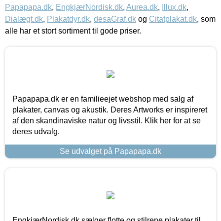
Papapapa.dk
,
EngkjærNordisk.dk
,
Aurea.dk
,
Illux.dk
,
Dialægt.dk
,
Plakatdyr.dk
,
desaGraf.dk
og
Citatplakat.dk
, som
alle har et stort sortiment til gode priser.
Papapapa.dk er en familieejet webshop med salg af
plakater, canvas og akustik. Deres Artworks er inspireret
af den skandinaviske natur og livsstil. Klik her for at se
deres udvalg.
Se udvalget på Papapapa.dk
EngkjærNordisk.dk sælger flotte og stilrene plakater til