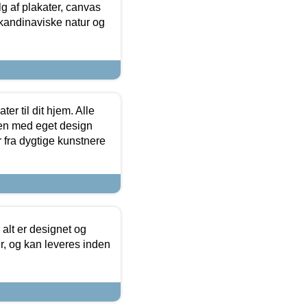
 af plakater, canvas
skandinaviske natur og
er til dit hjem. Alle
ten med eget design
r fra dygtige kunstnere
 alt er designet og
r, og kan leveres inden