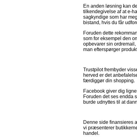
En anden løsning kan der
tilkendegivelse af at e-h
sagkyndige som har mege
bistand, hvis du får udfo
Foruden dette rekommande
som for eksempel den omby
opbevarer sin ordremail
man efterspørger produkte
Trustpilot frembyder vis
herved er det anbefalels
færdiggør din shopping.
Facebook giver dig lignen
Foruden det ses endda sh
burde udnyttes til at dann
Denne side finansieres a
vi præsenterer butikkerne
handel.