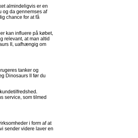
et almindeligvis er en
n nu og da gennemses af
g chance for at få
er kan influere på købet,
g relevant, at man altid
urs II, uafhængig om
brugeres tanker og
g Dinosaurs II før du
 kundetilfredshed.
s service, som tilmed
irksomheder i form af at
 vi sender videre laver en