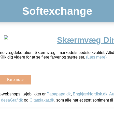
Softexchange
Skærmvæg Din
nne vægdekoration: Skærmvæg i markedets bedste kvalitet. Altid
Klik dig videre for at se flere farver og størrelser.
(Læs mere)
Køb nu »
-webshops i øjeblikket er
Papapapa.dk
,
EngkjærNordisk.dk
,
Au
,
desaGraf.dk
og
Citatplakat.dk
, som alle har et stort sortiment ti