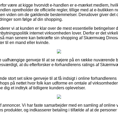
for være at kigge hvorvidt e-handlen er e-mærket medlem, hvilk
andlen opretholder de officielle regler, tillige med at e-butikke
n viden om de gældende bestemmelser. Derudover giver det di
rdringer som følge af din shopping.
rer vi at kunden er klar over de mest essentielle betingelser d
tningspolitik internet virksomheden lover. Derfor er det virkeli
, så man senere kan bekræfte sin shopping af Skærmvæg Dinosa
r til en mand eller kvinde.
se uafhængige genveje til at se nøjere på en række nuværende 
esværdigt, at du efterforsker e-forhandlerens ratings af Skærmvæ
de stort set sikre genveje til at få indsigt i online forhandlerens
ops på nettet hvor folk kan udforme en omtale af virksomheden
e dig et indtryk af tidligere kunders oplevelser.
f annoncer. Vi har faste samarbejder med en samling af online v
s produkter, og indkasserer betaling i tilfælde af at de personer