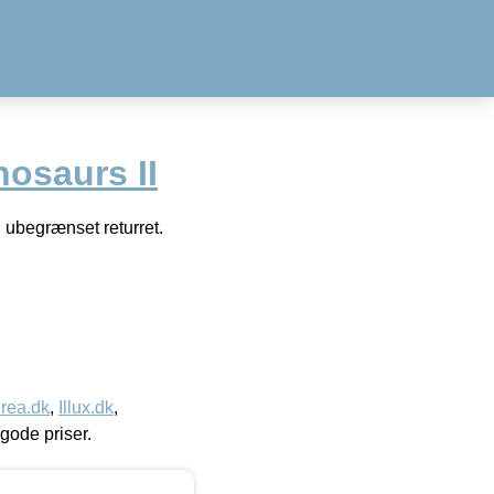
osaurs II
 ubegrænset returret.
rea.dk
,
Illux.dk
,
l gode priser.