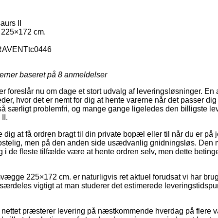
urs II
225×172 cm.
AVENTtc0446
jerner baseret på
8
anmeldelser
er foreslår nu om dage et stort udvalg af leveringsløsninger. En
er, hvor det er nemt for dig at hente varerne når det passer dig
å særligt problemfri, og mange gange ligeledes den billigste l
II.
dig at få ordren bragt til din private bopæl eller til når du er på 
ostelig, men på den anden side usædvanlig gnidningsløs. Den m
 i de fleste tilfælde være at hente ordren selv, men dette beting
gge 225×172 cm. er naturligvis ret aktuel forudsat vi har brug 
 særdeles vigtigt at man studerer det estimerede leveringstidsp
 nettet præsterer levering på næstkommende hverdag på flere 