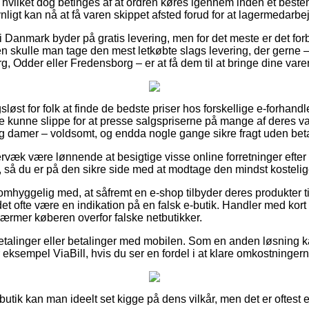
vilket dog betinges af at ordren køres igennem inden et bestem
nligt kan nå at få varen skippet afsted forud for at lagermedarbe
 i Danmark byder på gratis levering, men for det meste er det forb
en skulle man tage den mest letkøbte slags levering, der gern
g, Odder eller Fredensborg – er at få dem til at bringe dine vare
sløst for folk at finde de bedste priser hos forskellige e-forhand
e kunne slippe for at presse salgspriserne på mange af deres var
r og damer – voldsomt, og endda nogle gange sikre fragt uden bet
ervæk være lønnende at besigtige visse online forretninger ef
, så du er på den sikre side med at modtage den mindst kostelige
mhyggelig med, at såfremt en e-shop tilbyder deres produkter til
et ofte være en indikation på en falsk e-butik. Handler med kort e
kærmer køberen overfor falske netbutikker.
tbetalinger eller betalinger med mobilen. Som en anden løsning
r eksempel ViaBill, hvis du ser en fordel i at klare omkostningern
utik kan man ideelt set kigge på dens vilkår, men det er oftest