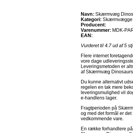
Navn:
Skærmvæg Dinosa
Kategori:
Skærmvægge 
Producent:
Varenummer:
MDK-PAR
EAN:
Vurderet til
4.7
ud af 5 st
Flere internet foretagend
vore dage udleveringssted
Leveringsmetoden er alts
af Skærmvæg Dinosaurs 
Du kunne alternativt udse 
regelen en tak mere bek
leveringsmulighed vil dog
e-handlens lager.
Fragtperioden på Skærmvæ
og med det formål er det
vedkommende vare.
En række forhandlere på