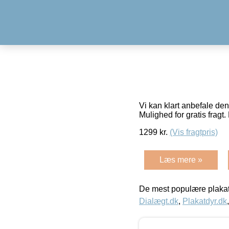
Vi kan klart anbefale de
Mulighed for gratis fragt. 
1299
kr.
(Vis fragtpris)
Læs mere »
De mest populære plakat
Dialægt.dk
,
Plakatdyr.dk