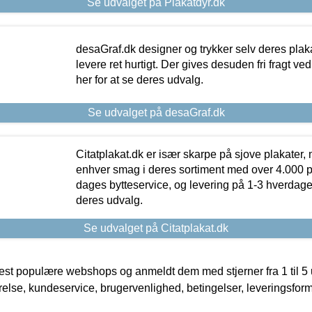
Se udvalget på Plakatdyr.dk
desaGraf.dk designer og trykker selv deres plaka
levere ret hurtigt. Der gives desuden fri fragt ve
her for at se deres udvalg.
Se udvalget på desaGraf.dk
Citatplakat.dk er især skarpe på sjove plakater, m
enhver smag i deres sortiment med over 4.000 p
dages bytteservice, og levering på 1-3 hverdage. 
deres udvalg.
Se udvalget på Citatplakat.dk
t populære webshops og anmeldt dem med stjerner fra 1 til 5 ud
rrelse, kundeservice, brugervenlighed, betingelser, leveringsfor