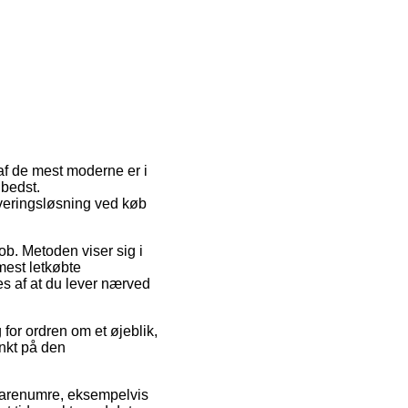
 af de mest moderne er i
 bedst.
everingsløsning ved køb
job. Metoden viser sig i
est letkøbte
es af at du lever nærved
for ordren om et øjeblik,
unkt på den
varenumre, eksempelvis