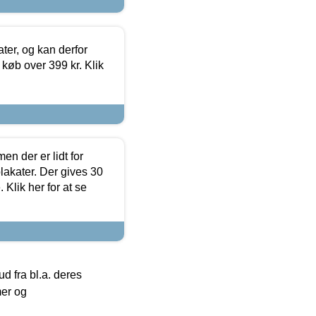
ter, og kan derfor
d køb over 399 kr. Klik
en der er lidt for
lakater. Der gives 30
Klik her for at se
 fra bl.a. deres
mer og