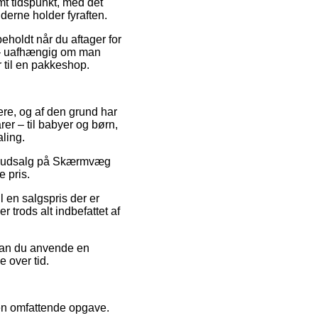
t tidspunkt, med det
jderne holder fyraften.
eholdt når du aftager for
e – uafhængig om man
r til en pakkeshop.
lere, og af den grund har
er – til babyer og børn,
aling.
ter udsalg på Skærmvæg
 pris.
 en salgspris der er
r trods alt indbefattet af
 kan du anvende en
e over tid.
 en omfattende opgave.