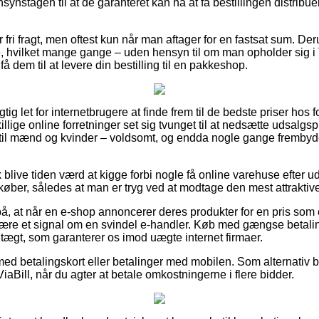
synstagen til at de garanteret kan nå at få bestillingen distribu
 fri fragt, men oftest kun når man aftager for en fastsat sum. D
e, hvilket mange gange – uden hensyn til om man opholder sig i 
å dem til at levere din bestilling til en pakkeshop.
igtig let for internetbrugere at finde frem til de bedste priser hos
killige online forretninger set sig tvunget til at nedsætte udsalg
t til mænd og kvinder – voldsomt, og endda nogle gange fremby
blive tiden værd at kigge forbi nogle få online varehuse efte
 køber, således at man er tryg ved at modtage den mest attraktive
, at når en e-shop annoncerer deres produkter for en pris som
være et signal om en svindel e-handler. Køb med gængse betali
dtægt, som garanterer os imod uægte internet firmaer.
med betalingskort eller betalinger med mobilen. Som alternativ b
ViaBill, når du agter at betale omkostningerne i flere bidder.