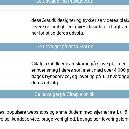
Se udvalget på Plakatdyr.dk
desaGraf.dk designer og trykker selv deres plaka
levere ret hurtigt. Der gives desuden fri fragt ve
her for at se deres udvalg.
Se udvalget på desaGraf.dk
Citatplakat.dk er især skarpe på sjove plakater, m
enhver smag i deres sortiment med over 4.000 p
dages bytteservice, og levering på 1-3 hverdage. 
deres udvalg.
Se udvalget på Citatplakat.dk
t populære webshops og anmeldt dem med stjerner fra 1 til 5 ud
rrelse, kundeservice, brugervenlighed, betingelser, leveringsfor