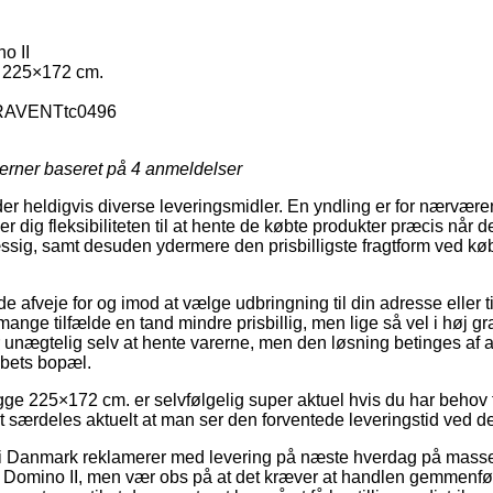
o II
225×172 cm.
AVENTtc0496
jerner baseret på
4
anmeldelser
yder heldigvis diverse leveringsmidler. En yndling er for nærværen
r dig fleksibiliteten til at hente de købte produkter præcis når d
mæssig, samt desuden ydermere den prisbilligste fragtform ved
fveje for og imod at vælge udbringning til din adresse eller t
 mange tilfælde en tand mindre prisbillig, men lige så vel i høj g
r unægtelig selv at hente varerne, men den løsning betinges af a
abets bopæl.
e 225×172 cm. er selvfølgelig super aktuel hvis du har behov f
t særdeles aktuelt at man ser den forventede leveringstid ved de
er i Danmark reklamerer med levering på næste hverdag på masse
mino II, men vær obs på at det kræver at handlen gemmenføre