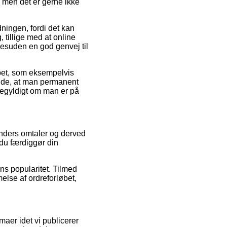
, men det er gerne ikke
dningen, fordi det kan
 tillige med at online
 desuden en god genvej til
øbet, som eksempelvis
rende, at man permanent
igegyldigt om man er på
kunders omtaler og derved
 du færdiggør din
ns popularitet. Tilmed
lse af ordreforløbet,
aer idet vi publicerer