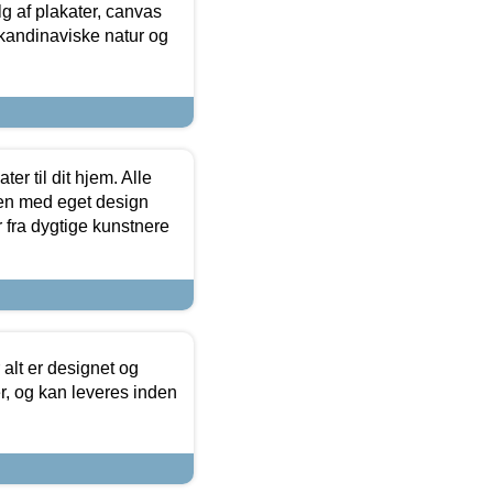
 af plakater, canvas
skandinaviske natur og
er til dit hjem. Alle
ten med eget design
r fra dygtige kunstnere
 alt er designet og
r, og kan leveres inden