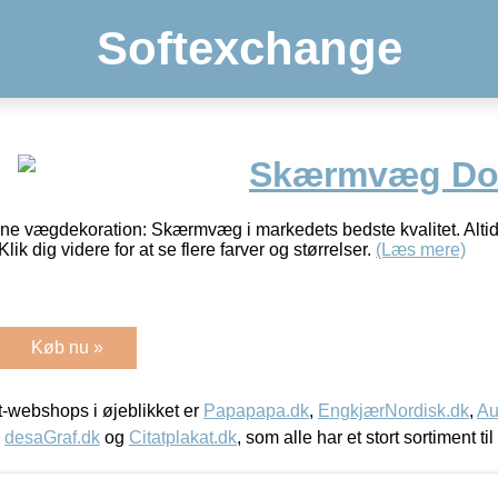
Softexchange
Skærmvæg Dom
nne vægdekoration: Skærmvæg i markedets bedste kvalitet. Altid
Klik dig videre for at se flere farver og størrelser.
(Læs mere)
Køb nu »
-webshops i øjeblikket er
Papapapa.dk
,
EngkjærNordisk.dk
,
Au
,
desaGraf.dk
og
Citatplakat.dk
, som alle har et stort sortiment ti