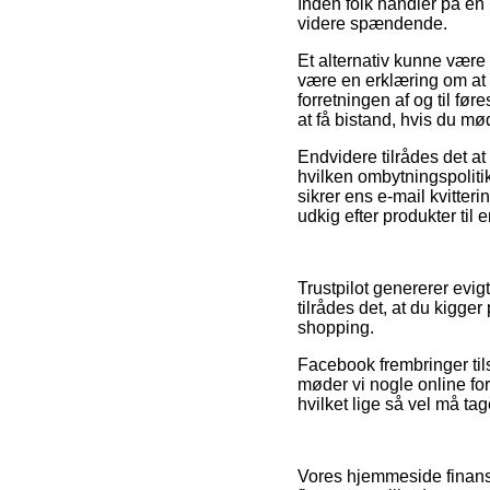
Inden folk handler på en 
videre spændende.
Et alternativ kunne være 
være en erklæring om at o
forretningen af og til før
at få bistand, hvis du m
Endvidere tilrådes det at
hvilken ombytningspolitik
sikrer ens e-mail kvitter
udkig efter produkter til 
Trustpilot genererer evig
tilrådes det, at du kigg
shopping.
Facebook frembringer tils
møder vi nogle online fo
hvilket lige så vel må tag
Vores hjemmeside finansi