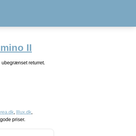
ino II
 ubegrænset returret.
rea.dk
,
Illux.dk
,
l gode priser.