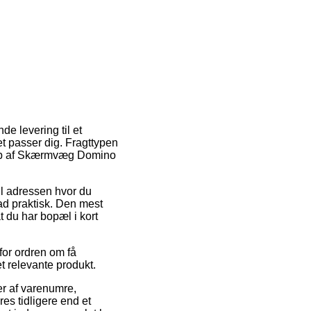
de levering til et
et passer dig. Fragttypen
 køb af Skærmvæg Domino
il adressen hvor du
rad praktisk. Den mest
t du har bopæl i kort
or ordren om få
t relevante produkt.
r af varenumre,
s tidligere end et