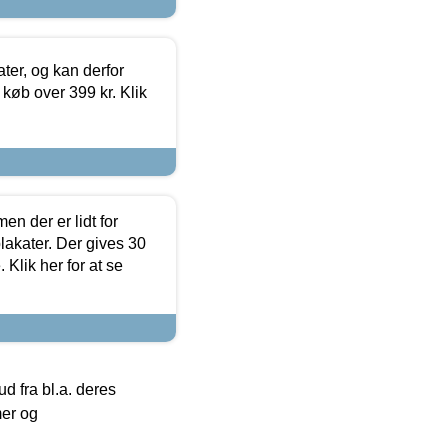
ter, og kan derfor
d køb over 399 kr. Klik
en der er lidt for
lakater. Der gives 30
Klik her for at se
 fra bl.a. deres
mer og