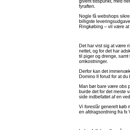
givent tidspunkt, med hen
fyraften.
Nogle få webshops sikrer
billigste leveringsudgav
Ringkøbing – vil være at f
Det har vist sig at være r
nettet, og for det har ads
til piger og drenge, sam
omkostninger.
Derfor kan det immervæk 
Domino II forud for at du
Man bør bare være obs på
burde det for det meste 
side indbefattet af en ve
Vi foreslår generelt køb 
en afdragsordning fra fx 