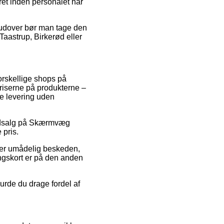
eret inden personalet har
erudover bør man tage den
Taastrup, Birkerød eller
 forskellige shops på
spriserne på produkterne –
de levering uden
r udsalg på Skærmvæg
 pris.
 er umådelig beskeden,
ngskort er på den anden
urde du drage fordel af