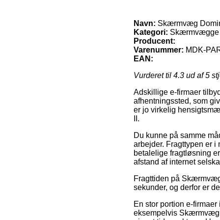
Navn:
Skærmvæg Domin
Kategori:
Skærmvægge 
Producent:
Varenummer:
MDK-PAR
EAN:
Vurderet til
4.3
ud af 5 st
Adskillige e-firmaer tilb
afhentningssted, som give
er jo virkelig hensigts
II.
Du kunne på samme måde a
arbejder. Fragttypen er i
betalelige fragtløsning e
afstand af internet selsk
Fragttiden på Skærmvægg
sekunder, og derfor er de
En stor portion e-firma
eksempelvis Skærmvæg Do