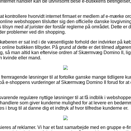
internet handler kan de utvivlsomt bese e-butikkens betingelser
at kontrollere hvorvidt internet firmaet er medlem af e-mærke or
nline webshoppen tilslutter sig den officielle danske lovgivning,
es tilsyn med af jurister der forstår reglerne på området. Dette er
øder problemer ved din shopping.
 køberen er sat ind i de væsentligste forhold der indvirker på k
 online butikken tilbyder. På grund af dette er det tilmed afgø
ing, så man altid kan eftervise ordren af Skærmvæg Domino II, l
en kvinde eller mand.
t fremragende løsninger til at fortolke ganske mange tidligere 
er på e-shoppens vurderinger af Skærmvæg Domino II forud for at
varende regulære nyttige løsninger til at få indblik i webshoppe
rhandlere som giver kunderne mulighed for at levere en bedømme
es i brug til at danne dig et indtryk af hvor tilfredse kunderne er.
eres af reklamer. Vi har et fast samarbejde med en gruppe e-firm