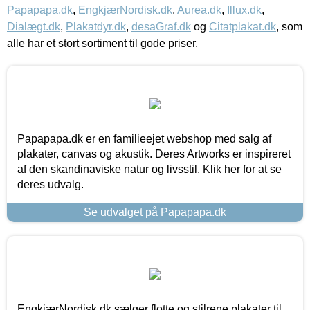
Papapapa.dk
,
EngkjærNordisk.dk
,
Aurea.dk
,
Illux.dk
,
Dialægt.dk
,
Plakatdyr.dk
,
desaGraf.dk
og
Citatplakat.dk
, som
alle har et stort sortiment til gode priser.
Papapapa.dk er en familieejet webshop med salg af
plakater, canvas og akustik. Deres Artworks er inspireret
af den skandinaviske natur og livsstil. Klik her for at se
deres udvalg.
Se udvalget på Papapapa.dk
EngkjærNordisk.dk sælger flotte og stilrene plakater til