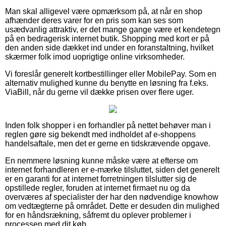
Man skal alligevel være opmærksom på, at når en shop
afhænder deres varer for en pris som kan ses som
usædvanlig attraktiv, er det mange gange være et kendetegn
på en bedragerisk internet butik. Shopping med kort er på
den anden side dækket ind under en foranstaltning, hvilket
skærmer folk imod uoprigtige online virksomheder.
Vi foreslår generelt kortbestillinger eller MobilePay. Som en
alternativ mulighed kunne du benytte en løsning fra f.eks.
ViaBill, når du gerne vil dække prisen over flere uger.
Inden folk shopper i en forhandler på nettet behøver man i
reglen gøre sig bekendt med indholdet af e-shoppens
handelsaftale, men det er gerne en tidskrævende opgave.
En nemmere løsning kunne måske være at efterse om
internet forhandleren er e-mærke tilsluttet, siden det generelt
er en garanti for at internet forretningen tilslutter sig de
opstillede regler, foruden at internet firmaet nu og da
overværes af specialister der har den nødvendige knowhow
om vedtægterne på området. Dette er desuden din mulighed
for en håndsrækning, såfremt du oplever problemer i
processen med dit køb.