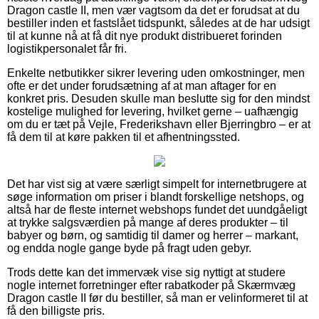
Dragon castle II, men vær vagtsom da det er forudsat at du
bestiller inden et fastslået tidspunkt, således at de har udsigt
til at kunne nå at få dit nye produkt distribueret forinden
logistikpersonalet får fri.
Enkelte netbutikker sikrer levering uden omkostninger, men
ofte er det under forudsætning af at man aftager for en
konkret pris. Desuden skulle man beslutte sig for den mindst
kostelige mulighed for levering, hvilket gerne – uafhængig
om du er tæt på Vejle, Frederikshavn eller Bjerringbro – er at
få dem til at køre pakken til et afhentningssted.
Det har vist sig at være særligt simpelt for internetbrugere at
søge information om priser i blandt forskellige netshops, og
altså har de fleste internet webshops fundet det uundgåeligt
at trykke salgsværdien på mange af deres produkter – til
babyer og børn, og samtidig til damer og herrer – markant,
og endda nogle gange byde på fragt uden gebyr.
Trods dette kan det immervæk vise sig nyttigt at studere
nogle internet forretninger efter rabatkoder på Skærmvæg
Dragon castle II før du bestiller, så man er velinformeret til at
få den billigste pris.