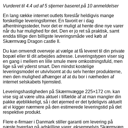
Vurderet til
4.4
ud af 5 stjerner baseret på
10
anmeldelser
En lang række internet outlets foreslår heldigvis mange
forskellige leveringsformer. En favorit er i dag
afhentningssteder, hvor det er muligt at hente dine nye varer
når du har mulighed for det. Den er jo ret så praktisk, samt
endda tillige den billigste leveringsmåde ved køb af
Skærmvæg Dragon castle II.
Du kan omvendt overveje at vælge at få leveret til din private
bopæl eller til dit arbejdes adresse. Leveringstypen viser sig
en gang i mellem en lille smule mere omkostningsfuld, men
lige så vel yderst smart. Den mindst kostelige
leveringsmodel er utvivlsomt at du selv henter produkterne,
men den mulighed afhænger af at du bor i nærheden af
internet selskabets hjemsted.
Leveringshastigheden på Skærmvægge 225×172 cm. kan
vise sig at være ultra aktuel i tilfælde af at man mangler din
pakke øjeblikkeligt, så i det øjemed er det tydeligvis aktuelt
at vi kigger nærmere på den estimerede leveringstid på det
respektive produkt.
Flere e-firmaer i Danmark stiller garanti om levering på
næste hverdag på adskillige varer, eksempelvis Skærmvæg