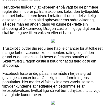
Herudover tilråder vi at køberen er på vagt for de primære
regler der influerer på transaktionen, f.eks. den byttepolitik
internet forhandleren lover. I relation til det er det virkelig
essesentielt, at man altid opbevarer ens ordrekvittering,
således man en anden gang vil kunne bekræfte sin
shopping af Skærmvæg Dragon castle II, ligegyldigt om du
skal købe gave til en voksen eller et barn.
Trustpilot tilbyder dig regulære habile chancer for at tolke ret
mange forhenværende konsumenters ratings og af den
grund er det smart, at du beser e-firmaets omtaler af
Skærmvæg Dragon castle II forud for at du færdiggør din
shopping.
Facebook forærer dig på samme måde i højeste grad
gavnlige chancer for at få et kig ind i e-forretningens
popularitet. Her møder vi faktisk internet varehuse som
tilbyder kunderne at nedfælde en bedømmelse af
købsoplevelsen, hvilket lige så vel bør udnyttes til at afveje
hvor glade kunderne er.