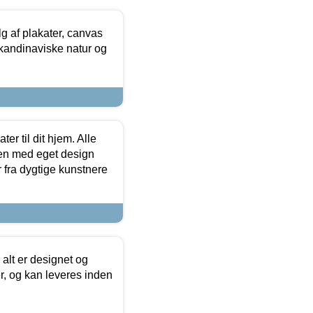
 af plakater, canvas
skandinaviske natur og
er til dit hjem. Alle
ten med eget design
r fra dygtige kunstnere
 alt er designet og
r, og kan leveres inden