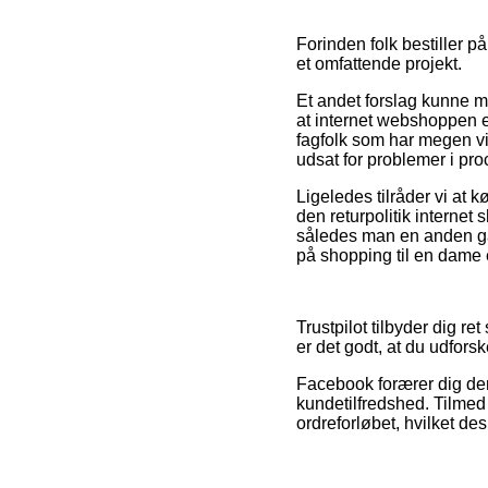
Forinden folk bestiller p
et omfattende projekt.
Et andet forslag kunne m
at internet webshoppen ef
fagfolk som har megen vid
udsat for problemer i pr
Ligeledes tilråder vi at 
den returpolitik internet 
således man en anden g
på shopping til en dame e
Trustpilot tilbyder dig r
er det godt, at du udfor
Facebook forærer dig der
kundetilfredshed. Tilmed 
ordreforløbet, hvilket des