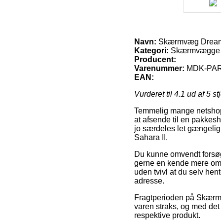
Navn:
Skærmvæg Dream 
Kategori:
Skærmvægge 
Producent:
Varenummer:
MDK-PAR
EAN:
Vurderet til
4.1
ud af 5 st
Temmelig mange netshops t
at afsende til en pakkesh
jo særdeles let gængeli
Sahara II.
Du kunne omvendt forsøge 
gerne en kende mere omko
uden tvivl at du selv hen
adresse.
Fragtperioden på Skærmv
varen straks, og med det
respektive produkt.