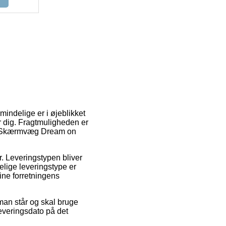
mindelige er i øjeblikket
er dig. Fragtmuligheden er
 af Skærmvæg Dream on
r. Leveringstypen bliver
elige leveringstype er
line forretningens
an står og skal bruge
leveringsdato på det