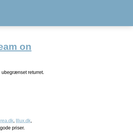
eam on
 ubegrænset returret.
rea.dk
,
Illux.dk
,
l gode priser.