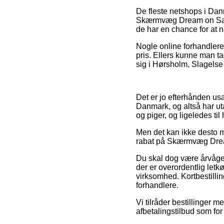
De fleste netshops i Dan
Skærmvæg Dream on Sahara
de har en chance for at n
Nogle online forhandlere 
pris. Ellers kunne man ta
sig i Hørsholm, Slagelse e
Det er jo efterhånden usæ
Danmark, og altså har uta
og piger, og ligeledes ti
Men det kan ikke desto mi
rabat på Skærmvæg Dream 
Du skal dog være årvågen 
der er overordentlig letkø
virksomhed. Kortbestillin
forhandlere.
Vi tilråder bestillinger 
afbetalingstilbud som for 