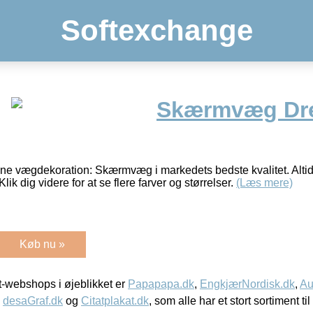
Softexchange
Skærmvæg Dr
nne vægdekoration: Skærmvæg i markedets bedste kvalitet. Altid
Klik dig videre for at se flere farver og størrelser.
(Læs mere)
Køb nu »
-webshops i øjeblikket er
Papapapa.dk
,
EngkjærNordisk.dk
,
Au
,
desaGraf.dk
og
Citatplakat.dk
, som alle har et stort sortiment ti