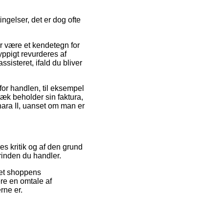
ingelser, det er dog ofte
r være et kendetegn for
yppigt revurderes af
sisteret, ifald du bliver
 for handlen, til eksempel
gvæk beholder sin faktura,
ra II, uanset om man er
es kritik og af den grund
rinden du handler.
net shoppens
ere en omtale af
rne er.