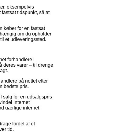
ter, eksempelvis
astsat tidspunkt, så at
 køber for en fastsat
uafhængig om du opholder
til et udleveringssted.
net forhandlere i
å deres varer – til drenge
agt.
andlere på nettet efter
n bedste pris.
l salg for en udsalgspris
vindel internet
od uærlige internet
rage fordel af et
er tid.