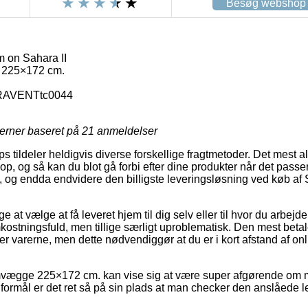
Besøg webshop
on Sahara II
225×172 cm.
AVENTtc0044
jerner baseret på
21
anmeldelser
ildeler heldigvis diverse forskellige fragtmetoder. Det mest al
op, og så kan du blot gå forbi efter dine produkter når det pass
g, og endda endvidere den billigste leveringsløsning ved køb
at vælge at få leveret hjem til dig selv eller til hvor du arbejde
stningsfuld, men tillige særligt uproblematisk. Den mest betal
ter varerne, men dette nødvendiggør at du er i kort afstand af on
ægge 225×172 cm. kan vise sig at være super afgørende om m
 formål er det ret så på sin plads at man checker den anslåede 