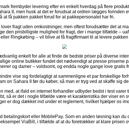
mark frembyder levering efter en enkelt hverdag på flere produk
 II, men husk at det er forudsat at ordren lægges forinden et f
å at få pakken pakket forud for at pakkepersonalet har fri.
lover fragt uden omkostninger, men oftest forudsætter det at man
ge den prisbilligste mulighed for fragt, der i mange tilfælde – 
ller Ringkøbing – vil blive at få fragtfirmaet til at levere pakken 
dvanlig enkelt for alle at finde de bedste priser på diverse inter
llige online butikker fundet det nødvendigt at presse priserne p
l herrer og damer – voldsomt, og endda nogle gange love gratis fr
ndre vise sig fordelagtigt at sammenligne et par forskellige forh
on Sahara II før du køber, så man er tryg ved at skaffe sig de
med, at ifald en internet forhandler udbyder bedst i test varer ti
bt, så er det i nogle tilfælde være et karakteristika der viser en s
ger er dog dækket ind under et reglement, hvilket hjælper os im
med betalingskort eller MobilePay. Som en anden løsning kan du d
eksempel ViaBill, i tilfælde af at du foretrækker at klare prisen ov