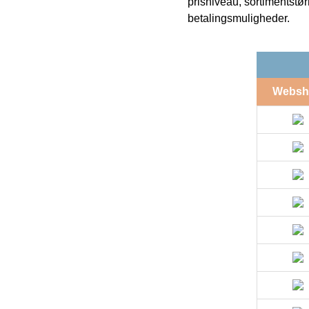
prisniveau, sortimentstø
betalingsmuligheder.
Websh