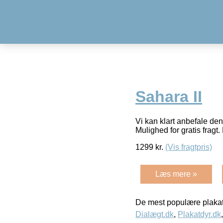
Sahara II
Vi kan klart anbefale de
Mulighed for gratis fragt. 
1299
kr.
(Vis fragtpris)
Læs mere »
De mest populære plakat
Dialægt.dk
,
Plakatdyr.dk