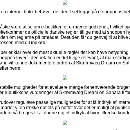
å en internet butik behøver de ideelt set kigge på e-shoppens bet
åske være at se om e-butikken er e-mærke godkendt, hvilket bø
terkommer de officielle danske regler, tillige med at shoppen h
en om reglerne på området. Desuden får du genvej til at blive as
ocessen med dit indkøb.
køber er klar over de mest aktuelle regler der kan have betydning
shoppen lover. I den relation er det tillige relevant, at man stadi
ang vil kunne dokumentere ordren af Skærmvæg Dream on Saha
ller herre.
et stabile muligheder for at evaluere mange forhenværende bruger
sker e-butikkens vurderinger af Skærmvæg Dream on Sahara II fo
udover regulære passelige muligheder for at få indtryk af inter
møder vi en række outlets på nettet hvor det er muligt at public
uden må bruges til at danne dig et indtryk af hvor tilfredse kunde