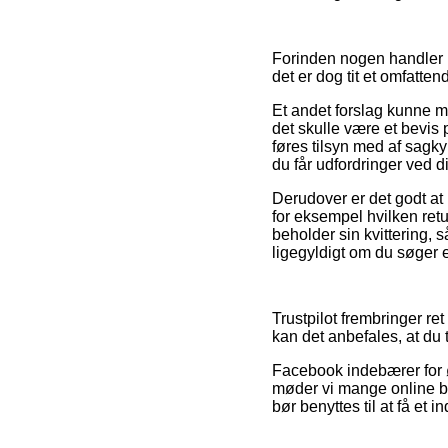
Forinden nogen handler på
det er dog tit et omfatten
Et andet forslag kunne 
det skulle være et bevis p
føres tilsyn med af sagky
du får udfordringer ved d
Derudover er det godt at
for eksempel hvilken retur
beholder sin kvittering,
ligegyldigt om du søger e
Trustpilot frembringer re
kan det anbefales, at du 
Facebook indebærer for ø
møder vi mange online but
bør benyttes til at få et i