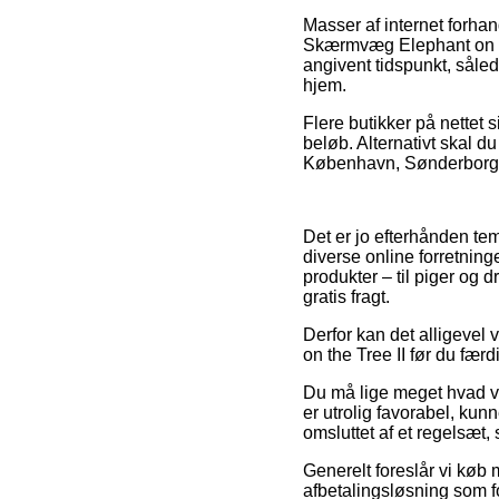
Masser af internet forha
Skærmvæg Elephant on the
angivent tidspunkt, såle
hjem.
Flere butikker på nettet 
beløb. Alternativt skal 
København, Sønderborg ell
Det er jo efterhånden te
diverse online forretninge
produkter – til piger og 
gratis fragt.
Derfor kan det alligevel
on the Tree II før du fær
Du må lige meget hvad væ
er utrolig favorabel, ku
omsluttet af et regelsæt,
Generelt foreslår vi køb
afbetalingsløsning som fo