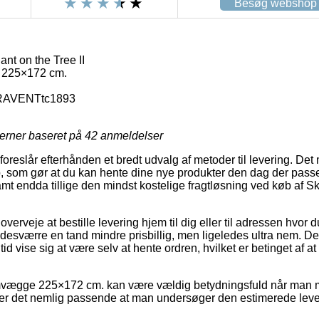
Besøg webshop
t on the Tree II
225×172 cm.
AVENTtc1893
jerner baseret på
42
anmeldelser
oreslår efterhånden et bredt udvalg af metoder til levering. Det
p, som gør at du kan hente dine nye produkter den dag der pass
 samt endda tillige den mindst kostelige fragtløsning ved køb a
veje at bestille levering hjem til dig eller til adressen hvor d
 desværre en tand mindre prisbillig, men ligeledes ultra nem. D
id vise sig at være selv at hente ordren, hvilket er betinget af at
vægge 225×172 cm. kan være vældig betydningsfuld når man m
er det nemlig passende at man undersøger den estimerede lever