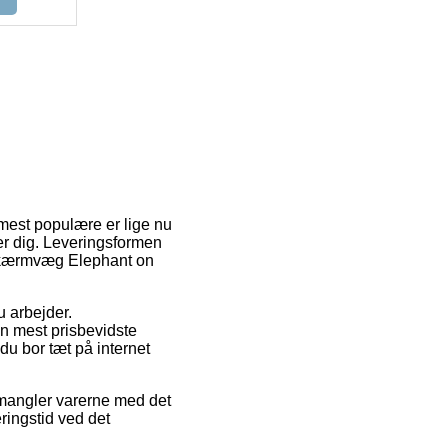
 mest populære er lige nu
er dig. Leveringsformen
f Skærmvæg Elephant on
u arbejder.
en mest prisbevidste
 du bor tæt på internet
angler varerne med det
ingstid ved det