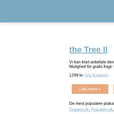
the Tree II
Vi kan klart anbefale de
Mulighed for gratis fragt. 
1299
kr.
(Vis fragtpris)
Læs mere »
De mest populære plakat
Dialægt.dk
,
Plakatdyr.dk