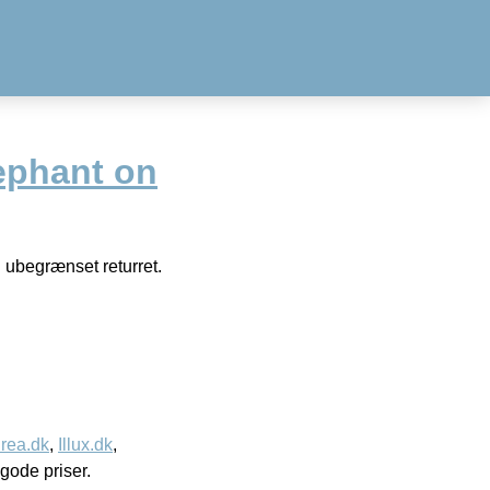
phant on
 ubegrænset returret.
rea.dk
,
Illux.dk
,
l gode priser.