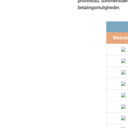
prisniveau, sortimentstø
betalingsmuligheder.
Websh