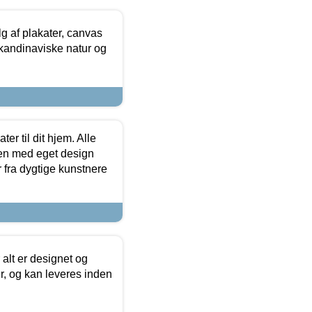
 af plakater, canvas
skandinaviske natur og
er til dit hjem. Alle
ten med eget design
r fra dygtige kunstnere
 alt er designet og
r, og kan leveres inden