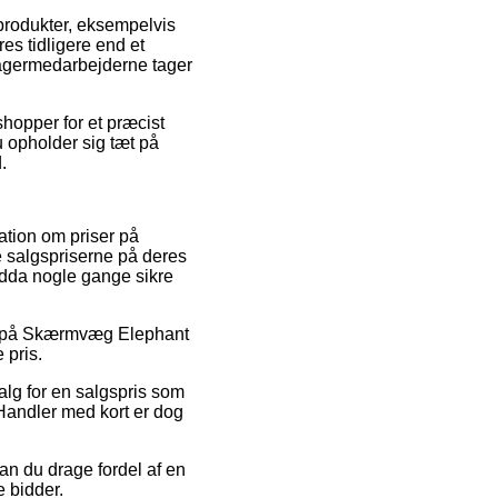
 produkter, eksempelvis
es tidligere end et
 lagermedarbejderne tager
shopper for et præcist
u opholder sig tæt på
.
ation om priser på
ke salgspriserne på deres
endda nogle gange sikre
der på Skærmvæg Elephant
 pris.
alg for en salgspris som
 Handler med kort er dog
an du drage fordel af en
e bidder.