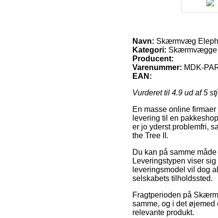
Navn:
Skærmvæg Elephan
Kategori:
Skærmvægge 
Producent:
Varenummer:
MDK-PAR
EAN:
Vurderet til
4.9
ud af 5 st
En masse online firmaer f
levering til en pakkesho
er jo yderst problemfri,
the Tree II.
Du kan på samme måde over
Leveringstypen viser sig
leveringsmodel vil dog alt
selskabets tilholdssted.
Fragtperioden på Skærm
samme, og i det øjemed 
relevante produkt.