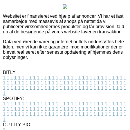
Websitet er finansieret ved hjælp af annoncer. Vi har et fast
samarbejde med massevis af shops på nettet da vi
publicerer virksomhedernes produkter, og får provision ifald
en af de besøgende på vores website laver en transaktion.
Data vedrørende varer og internet outlets understøttes hele
tiden, men vi kan ikke garantere imod modifikationer der er
blevet realiseret efter seneste opdatering af hjemmesidens
oplysninger.
BITLY:
1
1
1
1
1
1
1
1
1
1
1
1
1
1
1
1
1
1
1
1
1
1
1
1
1
1
1
1
1
1
1
1
1
1
1
1
1
1
1
1
1
1
1
1
1
1
1
1
1
1
1
1
1
1
1
1
1
1
1
1
1
1
1
1
1
1
1
1
1
1
1
1
1
1
1
1
1
1
1
1
1
1
1
1
1
1
1
1
1
1
1
1
1
1
1
1
1
1
1
1
SPOTIFY:
1
1
1
1
1
1
1
1
1
1
1
1
1
1
1
1
1
1
1
1
1
1
1
1
1
1
1
1
1
1
1
1
1
1
1
1
1
1
1
1
1
1
1
1
1
1
1
1
1
1
1
1
1
1
1
1
1
1
1
1
1
1
1
1
1
1
1
1
1
1
1
1
1
1
1
1
1
1
1
1
1
1
1
1
1
1
1
1
1
1
1
1
1
1
1
1
1
1
1
1
CUTTLY BIO:
1