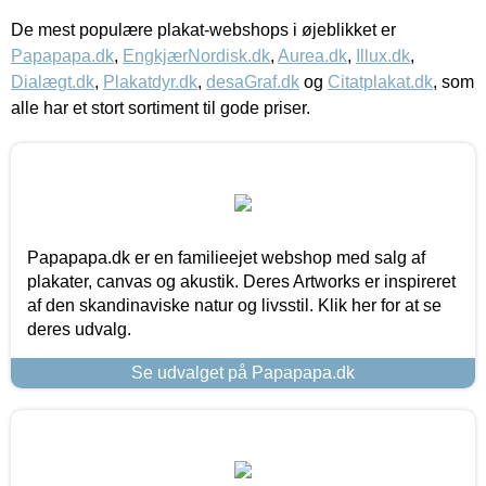
De mest populære plakat-webshops i øjeblikket er
Papapapa.dk
,
EngkjærNordisk.dk
,
Aurea.dk
,
Illux.dk
,
Dialægt.dk
,
Plakatdyr.dk
,
desaGraf.dk
og
Citatplakat.dk
, som
alle har et stort sortiment til gode priser.
Papapapa.dk er en familieejet webshop med salg af
plakater, canvas og akustik. Deres Artworks er inspireret
af den skandinaviske natur og livsstil. Klik her for at se
deres udvalg.
Se udvalget på Papapapa.dk