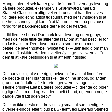
Mange internet selskaber giver løfte om 1 hverdags levering
på flere produkter, eksempelvis Skærmvæg Emerald
Stained Glass, som alligevel er forudsat at handlen laves
tidligere end et nøjagtigt tidspunkt, med hensynstagen til at
de højst sandsynligt kan nå at få produkterne på posthuset
forud for at pakkemedarbejderne holder fyraften.
Indtil flere e-shops i Danmark lover levering uden gebyr,
men i de fleste tilfælde stiller det krav om at man bestiller for
en fastsat sum. Derudover må man snuppe den mest
betalelige leveringstype, hvilket typisk – uafhængig om man
bor ved Roskilde, Haderslev eller Jyllinge – vil være at få
dem til at køre bestillingen til et afhentningssted.
Det har vist sig at være rigtig bekvemt for alle at finde frem til
de bedste priser i blandt forskellige online shops, og af den
grund har flertallet af e-forretninger været tvunget til at
sænke prisniveauet på deres produkter – til drenge og piger,
og ligeså til mænd og kvinder – helt i bund, og endda nogle
gange yde fragt uden gebyr.
Det kan ikke desto mindre vise sig smart at sammenligne
diverse e-shops efter tilbud på Skærmvæg Emerald Stained