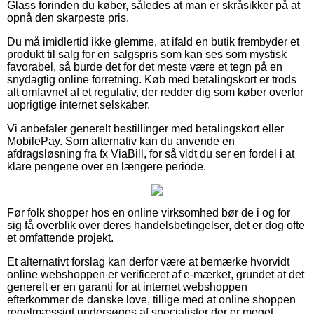
Glass forinden du køber, således at man er skråsikker på at
opnå den skarpeste pris.
Du må imidlertid ikke glemme, at ifald en butik frembyder et
produkt til salg for en salgspris som kan ses som mystisk
favorabel, så burde det for det meste være et tegn på en
snydagtig online forretning. Køb med betalingskort er trods
alt omfavnet af et regulativ, der redder dig som køber overfor
uoprigtige internet selskaber.
Vi anbefaler generelt bestillinger med betalingskort eller
MobilePay. Som alternativ kan du anvende en
afdragsløsning fra fx ViaBill, for så vidt du ser en fordel i at
klare pengene over en længere periode.
Før folk shopper hos en online virksomhed bør de i og for
sig få overblik over deres handelsbetingelser, det er dog ofte
et omfattende projekt.
Et alternativt forslag kan derfor være at bemærke hvorvidt
online webshoppen er verificeret af e-mærket, grundet at det
generelt er en garanti for at internet webshoppen
efterkommer de danske love, tillige med at online shoppen
regelmæssigt undersøges af specialister der er meget