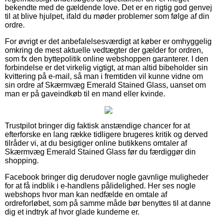
bekendte med de gældende love. Det er en rigtig god genvej
til at blive hjulpet, ifald du møder problemer som følge af din
ordre.
For øvrigt er det anbefalelsesværdigt at køber er omhyggelig
omkring de mest aktuelle vedtægter der gælder for ordren,
som fx den byttepolitik online webshoppen garanterer. I den
forbindelse er det virkelig vigtigt, at man altid bibeholder sin
kvittering på e-mail, så man i fremtiden vil kunne vidne om
sin ordre af Skærmvæg Emerald Stained Glass, uanset om
man er på gaveindkøb til en mand eller kvinde.
Trustpilot bringer dig faktisk anstændige chancer for at
efterforske en lang række tidligere brugeres kritik og derved
tilråder vi, at du besigtiger online butikkens omtaler af
Skærmvæg Emerald Stained Glass før du færdiggør din
shopping.
Facebook bringer dig derudover nogle gavnlige muligheder
for at få indblik i e-handlens pålidelighed. Her ses nogle
webshops hvor man kan nedfælde en omtale af
ordreforløbet, som på samme måde bør benyttes til at danne
dig et indtryk af hvor glade kunderne er.