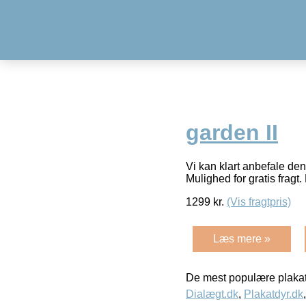
garden II
Vi kan klart anbefale de
Mulighed for gratis fragt. 
1299
kr.
(Vis fragtpris)
Læs mere »
De mest populære plakat
Dialægt.dk
,
Plakatdyr.dk