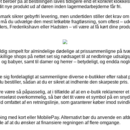
t beroer på at bestillingen laves tidligere end et konkret klokkes
dit nye produkt ud af døren inden lagermedarbejderne får fri.
nmark sikrer gebyrfri levering, men undertiden stiller det krav om 
må du udvælge den mest letkøbte fragtløsning, som oftest – ud
rs, Frederikshavn eller Hadsten – vil være at få kørt dine produk
dig simpelt for almindelige dødelige at prissammenligne på tvær
killige shops på nettet set sig nødsaget til at nedbringe udsalg
n og babyer, samt til damer og herrer – betydeligt, og endda nog
se sig fordelagtigt at sammenligne diverse e-butikker efter rab
u bestiller, sådan at du er sikret at indhente den skarpeste pris.
 være så påpasselig, at i tilfælde af at en e-butik reklamerer et p
nseløst overkommelig, så bør det tit være et symbol på en snyd
tid omfattet af en retningslinje, som garanterer køber imod svind
ping med kort eller MobilePay. Alternativt bør du anvende en afd
lde af at du ønsker at finansiere regningen af flere omgange.