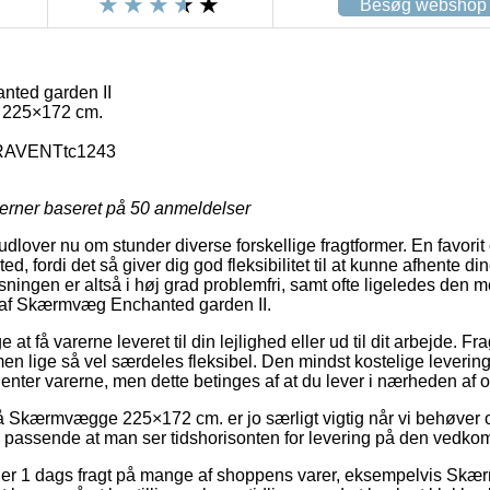
Besøg webshop
ted garden II
225×172 cm.
AVENTtc1243
jerner baseret på
50
anmeldelser
dlover nu om stunder diverse forskellige fragtformer. En favorit
sted, fordi det så giver dig god fleksibilitet til at kunne afhente d
øsningen er altså i høj grad problemfri, samt ofte ligeledes den m
 af Skærmvæg Enchanted garden II.
 at få varerne leveret til din lejlighed eller ud til dit arbejde. F
n lige så vel særdeles fleksibel. Den mindst kostelige leverings
henter varerne, men dette betinges af at du lever i nærheden af 
Skærmvægge 225×172 cm. er jo særligt vigtig når vi behøver ord
g passende at man ser tidshorisonten for levering på den vedk
 yder 1 dags fragt på mange af shoppens varer, eksempelvis S