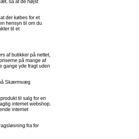
læt, så at de højst
at der købes for et
en hensyn til om du
ter til et
s af butikker på nettet,
spriserne på mange af
le gange yde fragt uden
at på Skærmvæg
rodukt til salg for en
agtig internet webshop.
lende internet
ragsløsning fra for