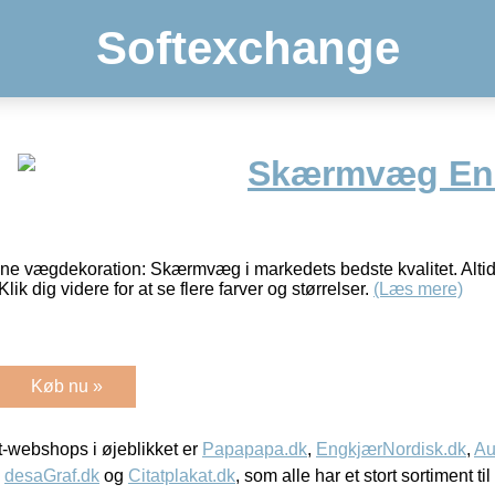
Softexchange
Skærmvæg En
nne vægdekoration: Skærmvæg i markedets bedste kvalitet. Altid
Klik dig videre for at se flere farver og størrelser.
(Læs mere)
Køb nu »
-webshops i øjeblikket er
Papapapa.dk
,
EngkjærNordisk.dk
,
Au
,
desaGraf.dk
og
Citatplakat.dk
, som alle har et stort sortiment ti