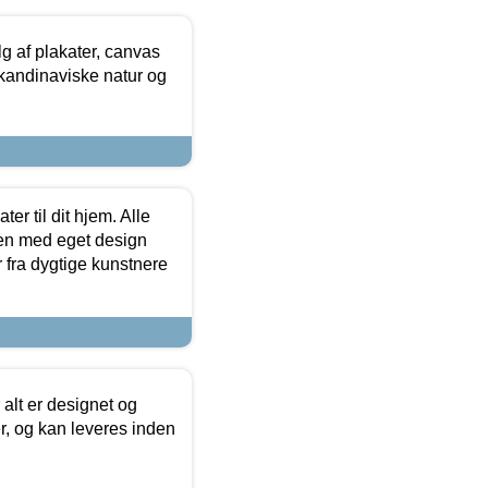
 af plakater, canvas
skandinaviske natur og
er til dit hjem. Alle
ten med eget design
r fra dygtige kunstnere
 alt er designet og
r, og kan leveres inden