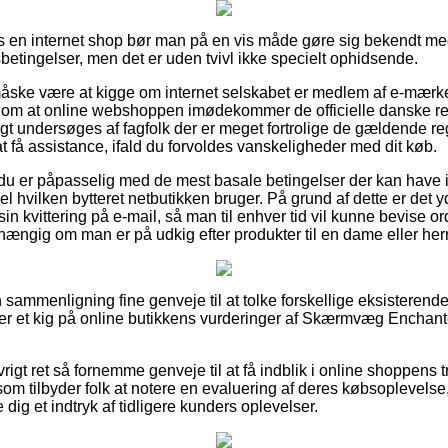
s en internet shop bør man på en vis måde gøre sig bekendt me
betingelser, men det er uden tvivl ikke specielt ophidsende.
ske være at kigge om internet selskabet er medlem af e-mærke
eg om at online webshoppen imødekommer de officielle danske reg
t undersøges af fagfolk der er meget fortrolige de gældende reg
t få assistance, ifald du forvoldes vanskeligheder med dit køb.
du er påpasselig med de mest basale betingelser der kan have 
el hvilken bytteret netbutikken bruger. På grund af dette er det 
 kvittering på e-mail, så man til enhver tid vil kunne bevise
hængig om man er på udkig efter produkter til en dame eller her
 sammenligning fine genveje til at tolke forskellige eksisterend
tager et kig på online butikkens vurderinger af Skærmvæg Enchan
rigt ret så fornemme genveje til at få indblik i online shoppen
m tilbyder folk at notere en evaluering af deres købsoplevels
dig et indtryk af tidligere kunders oplevelser.