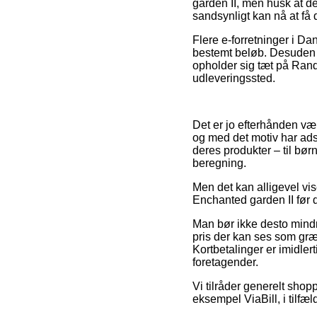
garden II, men husk at de
sandsynligt kan nå at få 
Flere e-forretninger i Da
bestemt beløb. Desuden 
opholder sig tæt på Rande
udleveringssted.
Det er jo efterhånden væl
og med det motiv har ads
deres produkter – til bør
beregning.
Men det kan alligevel vi
Enchanted garden II før d
Man bør ikke desto mindre
pris der kan ses som græ
Kortbetalinger er imidler
foretagender.
Vi tilråder generelt shop
eksempel ViaBill, i tilfæ