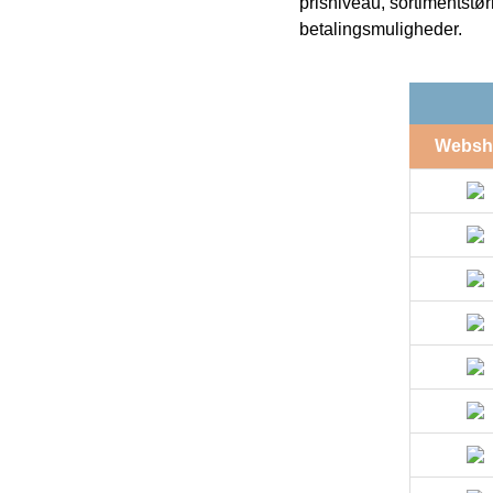
prisniveau, sortimentstø
betalingsmuligheder.
Websh