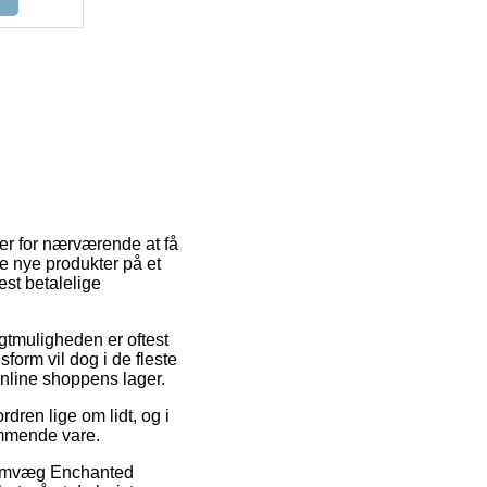
 er for nærværende at få
ine nye produkter på et
est betalelige
ragtmuligheden er oftest
form vil dog i de fleste
online shoppens lager.
ren lige om lidt, og i
ommende vare.
kærmvæg Enchanted