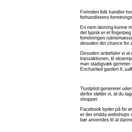
Forinden folk handler ho
forhandlerens forretnings
En nem løsning kunne må
det typisk er et fingerp
forretningen rutinemæssig
desuden din chance for a
Desuden anbefaler vi at 
transaktionen, til eksemp
man stadigvæk gemmer sin
Enchanted garden II, uaf
Trustpilot genererer uden
derfor støtter vi, at du 
shopper.
Facebook byder på for øv
er der endda webshops so
bør anvendes til at danne 