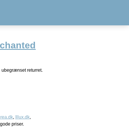
chanted
 ubegrænset returret.
rea.dk
,
Illux.dk
,
l gode priser.