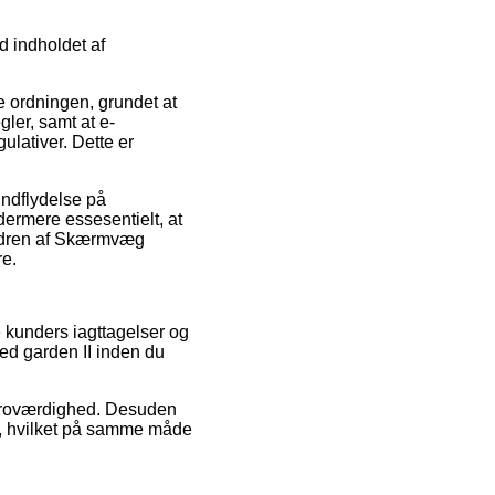
d indholdet af
 ordningen, grundet at
ler, samt at e-
ulativer. Dette er
indflydelse på
ydermere essesentielt, at
 ordren af Skærmvæg
re.
e kunders iagttagelser og
ted garden II inden du
s troværdighed. Desuden
e, hvilket på samme måde