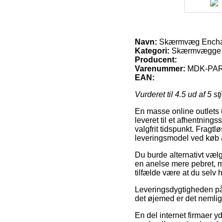
Navn:
Skærmvæg Enchan
Kategori:
Skærmvægge 
Producent:
Varenummer:
MDK-PAR
EAN:
Vurderet til
4.5
ud af 5 st
En masse online outlets u
leveret til et afhentnings
valgfrit tidspunkt. Fragtl
leveringsmodel ved køb
Du burde alternativt vælge
en anelse mere pebret, me
tilfælde være at du selv 
Leveringsdygtigheden på 
det øjemed er det nemli
En del internet firmaer