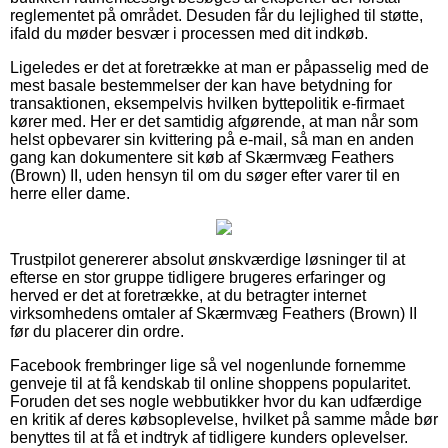
reglementet på området. Desuden får du lejlighed til støtte,
ifald du møder besvær i processen med dit indkøb.
Ligeledes er det at foretrække at man er påpasselig med de
mest basale bestemmelser der kan have betydning for
transaktionen, eksempelvis hvilken byttepolitik e-firmaet
kører med. Her er det samtidig afgørende, at man når som
helst opbevarer sin kvittering på e-mail, så man en anden
gang kan dokumentere sit køb af Skærmvæg Feathers
(Brown) II, uden hensyn til om du søger efter varer til en
herre eller dame.
Trustpilot genererer absolut ønskværdige løsninger til at
efterse en stor gruppe tidligere brugeres erfaringer og
herved er det at foretrække, at du betragter internet
virksomhedens omtaler af Skærmvæg Feathers (Brown) II
før du placerer din ordre.
Facebook frembringer lige så vel nogenlunde fornemme
genveje til at få kendskab til online shoppens popularitet.
Foruden det ses nogle webbutikker hvor du kan udfærdige
en kritik af deres købsoplevelse, hvilket på samme måde bør
benyttes til at få et indtryk af tidligere kunders oplevelser.