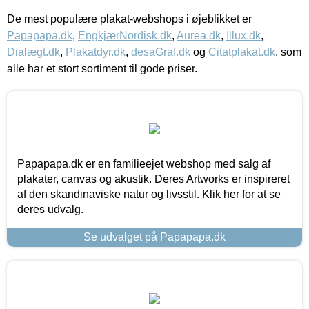
De mest populære plakat-webshops i øjeblikket er
Papapapa.dk
,
EngkjærNordisk.dk
,
Aurea.dk
,
Illux.dk
,
Dialægt.dk
,
Plakatdyr.dk
,
desaGraf.dk
og
Citatplakat.dk
, som
alle har et stort sortiment til gode priser.
Papapapa.dk er en familieejet webshop med salg af
plakater, canvas og akustik. Deres Artworks er inspireret
af den skandinaviske natur og livsstil. Klik her for at se
deres udvalg.
Se udvalget på Papapapa.dk