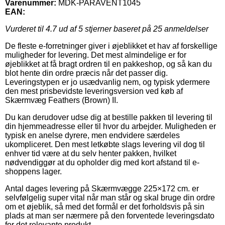
Varenummer:
MDK-PARAVENT1045
EAN:
Vurderet til
4.7
ud af 5 stjerner baseret på
25
anmeldelser
De fleste e-forretninger giver i øjeblikket et hav af forskellige
muligheder for levering. Det mest almindelige er for
øjeblikket at få bragt ordren til en pakkeshop, og så kan du
blot hente din ordre præcis når det passer dig.
Leveringstypen er jo usædvanlig nem, og typisk ydermere
den mest prisbevidste leveringsversion ved køb af
Skærmvæg Feathers (Brown) II.
Du kan derudover udse dig at bestille pakken til levering til
din hjemmeadresse eller til hvor du arbejder. Muligheden er
typisk en anelse dyrere, men endvidere særdeles
ukompliceret. Den mest letkøbte slags levering vil dog til
enhver tid være at du selv henter pakken, hvilket
nødvendiggør at du opholder dig med kort afstand til e-
shoppens lager.
Antal dages levering på Skærmvægge 225×172 cm. er
selvfølgelig super vital når man står og skal bruge din ordre
om et øjeblik, så med det formål er det forholdsvis på sin
plads at man ser nærmere på den forventede leveringsdato
for det relevante produkt.