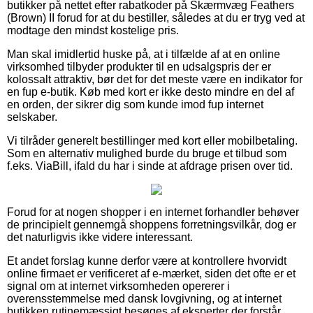
butikker på nettet efter rabatkoder på Skærmvæg Feathers
(Brown) II forud for at du bestiller, således at du er tryg ved at
modtage den mindst kostelige pris.
Man skal imidlertid huske på, at i tilfælde af at en online
virksomhed tilbyder produkter til en udsalgspris der er
kolossalt attraktiv, bør det for det meste være en indikator for
en fup e-butik. Køb med kort er ikke desto mindre en del af
en orden, der sikrer dig som kunde imod fup internet
selskaber.
Vi tilråder generelt bestillinger med kort eller mobilbetaling.
Som en alternativ mulighed burde du bruge et tilbud som
f.eks. ViaBill, ifald du har i sinde at afdrage prisen over tid.
Forud for at nogen shopper i en internet forhandler behøver
de principielt gennemgå shoppens forretningsvilkår, dog er
det naturligvis ikke videre interessant.
Et andet forslag kunne derfor være at kontrollere hvorvidt
online firmaet er verificeret af e-mærket, siden det ofte er et
signal om at internet virksomheden opererer i
overensstemmelse med dansk lovgivning, og at internet
butikken rutinemæssigt besøges af eksperter der forstår