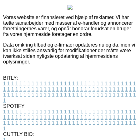
Vores website er finansieret ved hjælp af reklamer. Vi har
tætte samarbejder med masser af e-handler og annoncerer
forretningernes varer, og opnår honorar forudsat en bruger
fra vores hjemmeside foretager en ordre.
Data omkring tilbud og e-firmaer opdateres nu og da, men vi
kan ikke stilles ansvarlig for modifikationer der måtte være
iværksat siden nyligste opdatering af hjemmesidens
oplysninger.
BITLY:
1
1
1
1
1
1
1
1
1
1
1
1
1
1
1
1
1
1
1
1
1
1
1
1
1
1
1
1
1
1
1
1
1
1
1
1
1
1
1
1
1
1
1
1
1
1
1
1
1
1
1
1
1
1
1
1
1
1
1
1
1
1
1
1
1
1
1
1
1
1
1
1
1
1
1
1
1
1
1
1
1
1
1
1
1
1
1
1
1
1
1
1
1
1
1
1
1
1
1
1
SPOTIFY:
1
1
1
1
1
1
1
1
1
1
1
1
1
1
1
1
1
1
1
1
1
1
1
1
1
1
1
1
1
1
1
1
1
1
1
1
1
1
1
1
1
1
1
1
1
1
1
1
1
1
1
1
1
1
1
1
1
1
1
1
1
1
1
1
1
1
1
1
1
1
1
1
1
1
1
1
1
1
1
1
1
1
1
1
1
1
1
1
1
1
1
1
1
1
1
1
1
1
1
1
CUTTLY BIO:
1