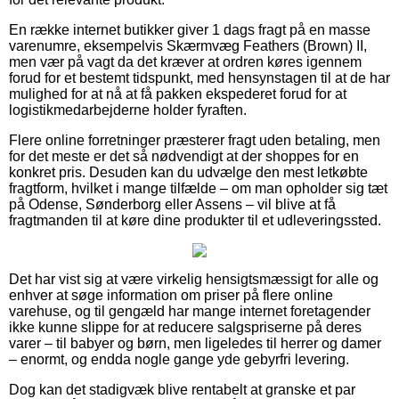
En række internet butikker giver 1 dags fragt på en masse
varenumre, eksempelvis Skærmvæg Feathers (Brown) II,
men vær på vagt da det kræver at ordren køres igennem
forud for et bestemt tidspunkt, med hensynstagen til at de har
mulighed for at nå at få pakken ekspederet forud for at
logistikmedarbejderne holder fyraften.
Flere online forretninger præsterer fragt uden betaling, men
for det meste er det så nødvendigt at der shoppes for en
konkret pris. Desuden kan du udvælge den mest letkøbte
fragtform, hvilket i mange tilfælde – om man opholder sig tæt
på Odense, Sønderborg eller Assens – vil blive at få
fragtmanden til at køre dine produkter til et udleveringssted.
Det har vist sig at være virkelig hensigtsmæssigt for alle og
enhver at søge information om priser på flere online
varehuse, og til gengæld har mange internet foretagender
ikke kunne slippe for at reducere salgspriserne på deres
varer – til babyer og børn, men ligeledes til herrer og damer
– enormt, og endda nogle gange yde gebyrfri levering.
Dog kan det stadigvæk blive rentabelt at granske et par