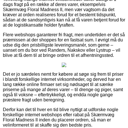
dags fragt på en række af deres varer, eksempelvis
Skærmvæg Floral Madness II, men vær vagtsom da det
kræver at orden realiseres forud for et bestemt tidspunkt,
sådan at de sandsynligvis kan nå at få varen betjent forud for
at de logistikansatte holder fyraften.
Flere webshops garanterer fri fragt, men undertiden er det så
præmissen at der shoppes for en fastsat sum. I øvrigt må du
udse dig den prisbilligste leveringsmanér, som gerne –
uanset om du bor ved Randers, Nakskov eller Lystrup – vil
blive at få dem til at bringe ordren til et afhentningssted.
Det er jo særdeles nemt for købere at søge sig frem til priser
i blandt forskellige internet virksomheder, og derved har en
lang række online firmaer set sig nødsaget til at sænke
priserne på mange af deres varer – til drenge og piger, samt
også til voksne – eftertrykkeligt, og endda nogle gange
præstere fragt uden beregning.
Derfor kan det til hver en tid blive nyttigt at udforske nogle
forskellige internet webshops efter rabat på Skærmvæg
Floral Madness II inden du placerer ordren, så man er
velinformeret til at skaffe sig den bedste pris.