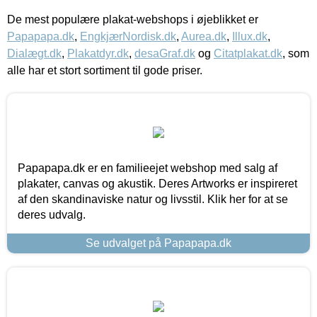
De mest populære plakat-webshops i øjeblikket er
Papapapa.dk
,
EngkjærNordisk.dk
,
Aurea.dk
,
Illux.dk
,
Dialægt.dk
,
Plakatdyr.dk
,
desaGraf.dk
og
Citatplakat.dk
, som
alle har et stort sortiment til gode priser.
Papapapa.dk er en familieejet webshop med salg af
plakater, canvas og akustik. Deres Artworks er inspireret
af den skandinaviske natur og livsstil. Klik her for at se
deres udvalg.
Se udvalget på Papapapa.dk