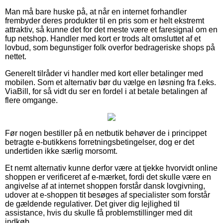
Man må bare huske på, at når en internet forhandler
frembyder deres produkter til en pris som er helt ekstremt
attraktiv, så kunne det for det meste være et faresignal om en
fup netshop. Handler med kort er trods alt omsluttet af et
lovbud, som begunstiger folk overfor bedrageriske shops på
nettet.
Generelt tilråder vi handler med kort eller betalinger med
mobilen. Som et alternativ bør du vælge en løsning fra f.eks.
ViaBill, for så vidt du ser en fordel i at betale betalingen af
flere omgange.
Før nogen bestiller på en netbutik behøver de i princippet
betragte e-butikkens forretningsbetingelser, dog er det
undertiden ikke særlig morsomt.
Et nemt alternativ kunne derfor være at tjekke hvorvidt online
shoppen er verificeret af e-mærket, fordi det skulle være en
angivelse af at internet shoppen forstår dansk lovgivning,
udover at e-shoppen tit besøges af specialister som forstår
de gældende regulativer. Det giver dig lejlighed til
assistance, hvis du skulle få problemstillinger med dit
indkøb.