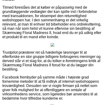
Tilmed foreslåes det at køber er påpasselig med de
grundlæggende vedtægter der kan spille ind i forbindelse
med transaktionen, for eksempel den returrettighed
webshoppen har. I den sammenhæng er det virkelig
relevant, at man til enhver tid bibeholder ens ordrekvittering,
så man når som helst vil kunne eftervise sin bestilling af
Skærmvæg Floral Madness II, hvad end du er på udkig efter
et produkt til en mand eller kvinde.
Trustpilot præsterer ret så hæderlige løsninger til at
efterforske en stor gruppe tidligere forbrugeres meninger og
derved slår vi et slag for, at du tolker e-forretningens kritik af
Skærmvæg Floral Madness II forud for at du lægger din
bestilling.
Facebook frembyder på samme måde i højeste grad
fornemme metoder til at få indtryk af internet webshoppens
troværdighed. Desuden ser vi nogle firmaer på nettet som
giver folk mulighed for at offentliggøre en omtale af
virksomhedens service, som ligeledes bør anvendes til at
bedømme hvor tilfredse kunderne er.