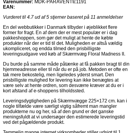
Varenummer:
MDK-PARAVENTtc1191
EAN:
Vurderet til
4.7
ud af 5 stjerner baseret på
11
anmeldelser
En del webbutikker i Danmark tilbyder i øjeblikket flere
former for fragt. En af dem der er mest populær er i dag
pakkeshoppen, som gør det muligt at hente de købte
produkter når der er tid til det. Muligheden er altså vældig
ukompliceret, og endda tilmed den prisbilligste
leveringsudgave ved køb af Skærmvæg Floral Madness II.
Du burde på samme måde påtænke at få pakken bragt til din
hjemmeadresse eller til når du er på job. Metoden er ofte en
tak mere bekostelig, men ligeledes yderst smart. Den
prisbilligste mulighed for levering kan ikke benægtes at
være selv at hente ordren, som desværre kræver at du er i
kort afstand af e-shoppens tilholdssted.
Leveringsdygtigheden på Skærmvægge 225×172 cm. kan i
nogle tilfælde være særligt vigtig såfremt man mangler
produkterne nu og her, så af den grund er det ganske
meningsfuldt at vi undersøger den estimerede leveringstid
ved det pågældende produkt.
Temmelig mange internet virksomheder stiller udsigt til 1