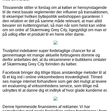
Tilsvarende stiller vi forslag om at køber er hensynstagende
til de mest basale reglementer der influerer på transaktionen,
til eksempel hvilken byttepolitik webshoppen garanterer. I
den relation er det på samme måde relevant, at man altid
bevarer sin kvitteringsmail, så man når som helst kan vidne
om sin ordre af Skærmvæg Grey City, ligegyldigt om man er
på udkig efter et produkt til en herre eller dame.
Trustpilot indebærer super fordelagtige chancer for at
gennemsøge ret mange aktuelle forbrugeres domme og
derfor anbefales det, at du eksaminerer e-butikkens omtaler
af Skærmvæg Grey City forinden du køber.
Facebook bringer dig tillige tilpas anstændige metoder til at
få et kig ind i online virksomhedens troværdighed. Tilmed
ses mange internet forhandlere som gør det muligt at levere
en evaluering af virksomhedens service, som tillige må
udnyttes til at danne dig et indtryk af hvor glade kunderne er.
Denne hjemmeside finansieres af reklamer. Vi har