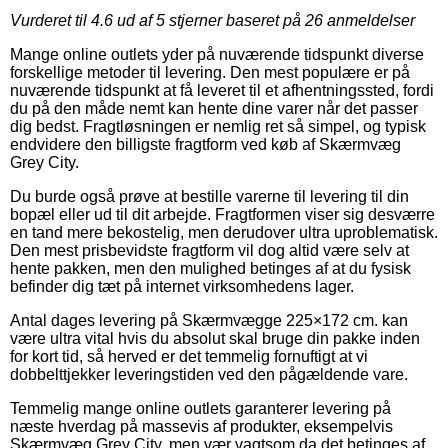
Vurderet til
4.6
ud af 5 stjerner baseret på
26
anmeldelser
Mange online outlets yder på nuværende tidspunkt diverse
forskellige metoder til levering. Den mest populære er på
nuværende tidspunkt at få leveret til et afhentningssted, fordi
du på den måde nemt kan hente dine varer når det passer
dig bedst. Fragtløsningen er nemlig ret så simpel, og typisk
endvidere den billigste fragtform ved køb af Skærmvæg
Grey City.
Du burde også prøve at bestille varerne til levering til din
bopæl eller ud til dit arbejde. Fragtformen viser sig desværre
en tand mere bekostelig, men derudover ultra uproblematisk.
Den mest prisbevidste fragtform vil dog altid være selv at
hente pakken, men den mulighed betinges af at du fysisk
befinder dig tæt på internet virksomhedens lager.
Antal dages levering på Skærmvægge 225×172 cm. kan
være ultra vital hvis du absolut skal bruge din pakke inden
for kort tid, så herved er det temmelig fornuftigt at vi
dobbelttjekker leveringstiden ved den pågældende vare.
Temmelig mange online outlets garanterer levering på
næste hverdag på massevis af produkter, eksempelvis
Skærmvæg Grey City, men vær vagtsom da det betinges af