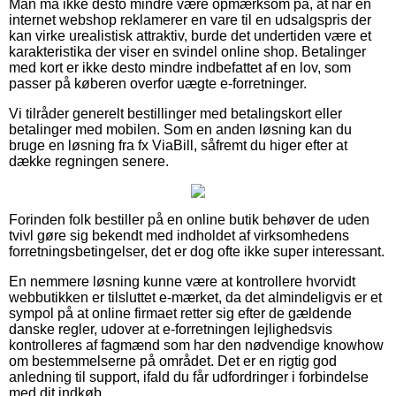
Man må ikke desto mindre være opmærksom på, at når en
internet webshop reklamerer en vare til en udsalgspris der
kan virke urealistisk attraktiv, burde det undertiden være et
karakteristika der viser en svindel online shop. Betalinger
med kort er ikke desto mindre indbefattet af en lov, som
passer på køberen overfor uægte e-forretninger.
Vi tilråder generelt bestillinger med betalingskort eller
betalinger med mobilen. Som en anden løsning kan du
bruge en løsning fra fx ViaBill, såfremt du higer efter at
dække regningen senere.
Forinden folk bestiller på en online butik behøver de uden
tvivl gøre sig bekendt med indholdet af virksomhedens
forretningsbetingelser, det er dog ofte ikke super interessant.
En nemmere løsning kunne være at kontrollere hvorvidt
webbutikken er tilsluttet e-mærket, da det almindeligvis er et
sympol på at online firmaet retter sig efter de gældende
danske regler, udover at e-forretningen lejlighedsvis
kontrolleres af fagmænd som har den nødvendige knowhow
om bestemmelserne på området. Det er en rigtig god
anledning til support, ifald du får udfordringer i forbindelse
med dit indkøb.