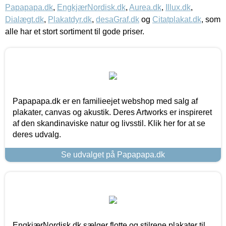
Papapapa.dk
,
EngkjærNordisk.dk
,
Aurea.dk
,
Illux.dk
,
Dialægt.dk
,
Plakatdyr.dk
,
desaGraf.dk
og
Citatplakat.dk
, som
alle har et stort sortiment til gode priser.
Papapapa.dk er en familieejet webshop med salg af
plakater, canvas og akustik. Deres Artworks er inspireret
af den skandinaviske natur og livsstil. Klik her for at se
deres udvalg.
Se udvalget på Papapapa.dk
EngkjærNordisk.dk sælger flotte og stilrene plakater til