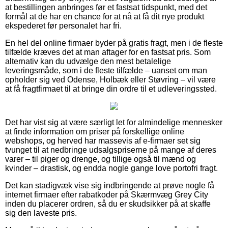
at bestillingen anbringes før et fastsat tidspunkt, med det
formål at de har en chance for at nå at få dit nye produkt
ekspederet før personalet har fri.
En hel del online firmaer byder på gratis fragt, men i de fleste
tilfælde kræves det at man aftager for en fastsat pris. Som
alternativ kan du udvælge den mest betalelige
leveringsmåde, som i de fleste tilfælde – uanset om man
opholder sig ved Odense, Holbæk eller Støvring – vil være
at få fragtfirmaet til at bringe din ordre til et udleveringssted.
Det har vist sig at være særligt let for almindelige mennesker
at finde information om priser på forskellige online
webshops, og herved har massevis af e-firmaer set sig
tvunget til at nedbringe udsalgspriserne på mange af deres
varer – til piger og drenge, og tillige også til mænd og
kvinder – drastisk, og endda nogle gange love portofri fragt.
Det kan stadigvæk vise sig indbringende at prøve nogle få
internet firmaer efter rabatkoder på Skærmvæg Grey City
inden du placerer ordren, så du er skudsikker på at skaffe
sig den laveste pris.