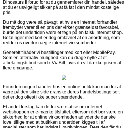
Dinosaurs II forud for at du gennemfører din handel, således
at du er usvigeligt sikker på at få fat i den mindst kostelige
pris.
Du må dog være så påvagt, at hvis en internet forhandler
frembyder varer til en pris der virker grænseløst favorabel,
burde det undertiden være et tegn på en falsk internet shop.
Betalinger med kort er dog omfavnet af en anordning, som
redder os overfor uægte internet virksomheder.
Generelt tilråder vi bestillinger med kort eller MobilePay.
Som en alternativ mulighed kan du drage nytte af et
afbetalingstilbud som fx ViaBill, hvis du vil dække prisen af
flere omgange.
Forinden nogen handler hos en online butik kan man for at
være på den sikre side granske deres handelsbetingelser,
det er dog oftest ikke super spændende.
Et andet forslag kan derfor være at se om internet
webshoppen er e-mærke tilsluttet, eftersom det bør være en
sikkerhed for at online virksomheden adlyder de danske
love, tillige med at butikken undertiden kigges til af
specialister som har indsigt i lovgivningen. Desuden får du