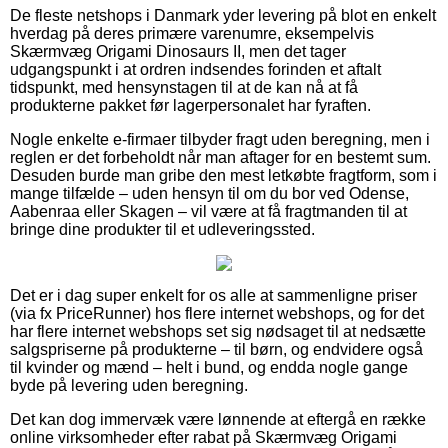
De fleste netshops i Danmark yder levering på blot en enkelt
hverdag på deres primære varenumre, eksempelvis
Skærmvæg Origami Dinosaurs II, men det tager
udgangspunkt i at ordren indsendes forinden et aftalt
tidspunkt, med hensynstagen til at de kan nå at få
produkterne pakket før lagerpersonalet har fyraften.
Nogle enkelte e-firmaer tilbyder fragt uden beregning, men i
reglen er det forbeholdt når man aftager for en bestemt sum.
Desuden burde man gribe den mest letkøbte fragtform, som i
mange tilfælde – uden hensyn til om du bor ved Odense,
Aabenraa eller Skagen – vil være at få fragtmanden til at
bringe dine produkter til et udleveringssted.
Det er i dag super enkelt for os alle at sammenligne priser
(via fx PriceRunner) hos flere internet webshops, og for det
har flere internet webshops set sig nødsaget til at nedsætte
salgspriserne på produkterne – til børn, og endvidere også
til kvinder og mænd – helt i bund, og endda nogle gange
byde på levering uden beregning.
Det kan dog immervæk være lønnende at eftergå en række
online virksomheder efter rabat på Skærmvæg Origami