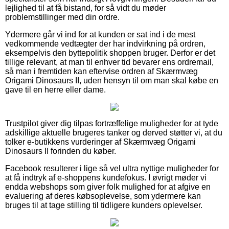
lejlighed til at få bistand, for så vidt du møder
problemstillinger med din ordre.
Ydermere går vi ind for at kunden er sat ind i de mest
vedkommende vedtægter der har indvirkning på ordren,
eksempelvis den byttepolitik shoppen bruger. Derfor er det
tillige relevant, at man til enhver tid bevarer ens ordremail,
så man i fremtiden kan eftervise ordren af Skærmvæg
Origami Dinosaurs II, uden hensyn til om man skal købe en
gave til en herre eller dame.
Trustpilot giver dig tilpas fortræffelige muligheder for at tyde
adskillige aktuelle brugeres tanker og derved støtter vi, at du
tolker e-butikkens vurderinger af Skærmvæg Origami
Dinosaurs II forinden du køber.
Facebook resulterer i lige så vel ultra nyttige muligheder for
at få indtryk af e-shoppens kundefokus. I øvrigt møder vi
endda webshops som giver folk mulighed for at afgive en
evaluering af deres købsoplevelse, som ydermere kan
bruges til at tage stilling til tidligere kunders oplevelser.