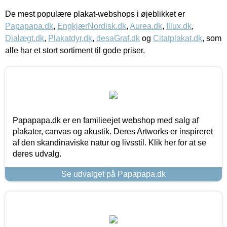
De mest populære plakat-webshops i øjeblikket er
Papapapa.dk
,
EngkjærNordisk.dk
,
Aurea.dk
,
Illux.dk
,
Dialægt.dk
,
Plakatdyr.dk
,
desaGraf.dk
og
Citatplakat.dk
, som
alle har et stort sortiment til gode priser.
Papapapa.dk er en familieejet webshop med salg af
plakater, canvas og akustik. Deres Artworks er inspireret
af den skandinaviske natur og livsstil. Klik her for at se
deres udvalg.
Se udvalget på Papapapa.dk