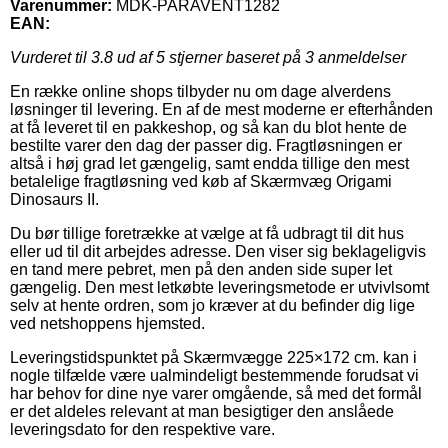
Varenummer:
MDK-PARAVENT1282
EAN:
Vurderet til
3.8
ud af 5 stjerner baseret på
3
anmeldelser
En række online shops tilbyder nu om dage alverdens
løsninger til levering. En af de mest moderne er efterhånden
at få leveret til en pakkeshop, og så kan du blot hente de
bestilte varer den dag der passer dig. Fragtløsningen er
altså i høj grad let gængelig, samt endda tillige den mest
betalelige fragtløsning ved køb af Skærmvæg Origami
Dinosaurs II.
Du bør tillige foretrække at vælge at få udbragt til dit hus
eller ud til dit arbejdes adresse. Den viser sig beklageligvis
en tand mere pebret, men på den anden side super let
gængelig. Den mest letkøbte leveringsmetode er utvivlsomt
selv at hente ordren, som jo kræver at du befinder dig lige
ved netshoppens hjemsted.
Leveringstidspunktet på Skærmvægge 225×172 cm. kan i
nogle tilfælde være ualmindeligt bestemmende forudsat vi
har behov for dine nye varer omgående, så med det formål
er det aldeles relevant at man besigtiger den anslåede
leveringsdato for den respektive vare.