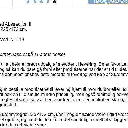
Besøg webshop
 Abstraction II
225×172 cm.
RAVENT119
jerner baseret på
11
anmeldelser
til alt held et bredt udvalg af metoder til levering. En af favoritter
g så kan du bare gå forbi efter produkterne når der er tid til det.
s den mest prisbevidste metode til levering ved køb af Skærm
at bestille produkterne til levering hjem til hvor du bor eller ud 
dt nok en lille smule mindre prisbillig, men også temmelig bekv
nægtes at være selv at hente ordren, men den mulighed står og f
jemsted.
 Skærmvægge 225×172 cm. kan i nogle tilfælde være rigtig væse
t øjeblik, og med det formål er det sandelig aktuelt at vi kigg
 for den relevante vare.