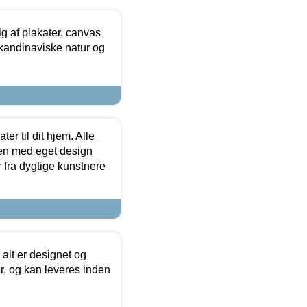
 af plakater, canvas
skandinaviske natur og
er til dit hjem. Alle
ten med eget design
r fra dygtige kunstnere
 alt er designet og
r, og kan leveres inden