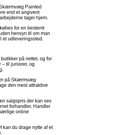
is Skærmvæg Painted
ere end et angivent
darbejderne tager hjem.
r købes for en bestemt
 uden hensyn til om man
il et udleveringssted.
 butikker på nettet, og for
 – til juniorer, og
g.
koder på Skærmvæg
age den mest attraktive
 en salgspris der kan ses
ernet forhandler. Handler
uærlige online
t kan du drage nytte af et
e.