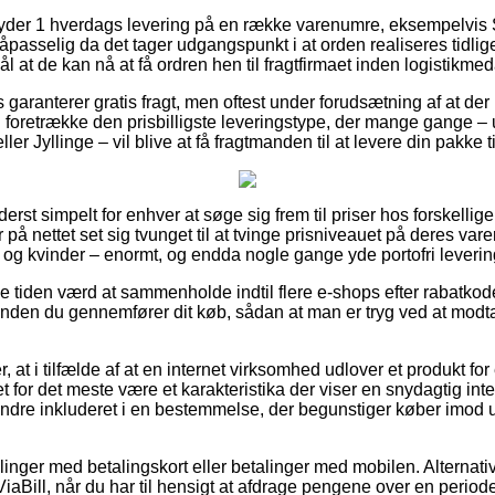
 yder 1 hverdags levering på en række varenumre, eksempelv
åpasselig da det tager udgangspunkt i at orden realiseres tidlig
l at de kan nå at få ordren hen til fragtfirmaet inden logistikme
ts garanterer gratis fragt, men oftest under forudsætning af at de
 foretrække den prisbilligste leveringstype, der mange gange –
er Jyllinge – vil blive at få fragtmanden til at levere din pakke t
derst simpelt for enhver at søge sig frem til priser hos forskellige
er på nettet set sig tvunget til at tvinge prisniveauet på deres varer
 og kvinder – enormt, og endda nogle gange yde portofri leverin
ive tiden værd at sammenholde indtil flere e-shops efter rabat
orinden du gennemfører dit køb, sådan at man er tryg ved at modt
 at i tilfælde af at en internet virksomhed udlover et produkt for
det for det meste være et karakteristika der viser en snydagtig int
indre inkluderet i en bestemmelse, der begunstiger køber imod 
illinger med betalingskort eller betalinger med mobilen. Alternativ
ViaBill, når du har til hensigt at afdrage pengene over en period