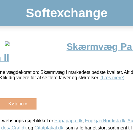
Softexchange
Skærmvæg Pa
 II
nne vægdekoration: Skærmvæg i markedets bedste kvalitet. Altid
Klik dig videre for at se flere farver og størrelser.
(Læs mere)
Køb nu »
-webshops i øjeblikket er
Papapapa.dk
,
EngkjærNordisk.dk
,
Au
,
desaGraf.dk
og
Citatplakat.dk
, som alle har et stort sortiment ti