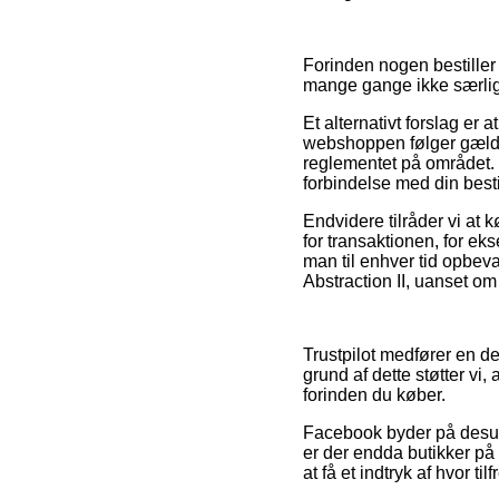
Forinden nogen bestiller
mange gange ikke særlig
Et alternativt forslag er
webshoppen følger gælden
reglementet på området. 
forbindelse med din besti
Endvidere tilråder vi a
for transaktionen, for eks
man til enhver tid opbev
Abstraction II, uanset om 
Trustpilot medfører en d
grund af dette støtter vi
forinden du køber.
Facebook byder på desude
er der endda butikker på
at få et indtryk af hvor ti