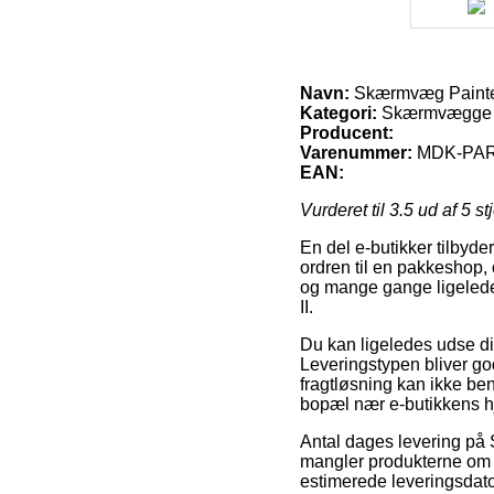
Navn:
Skærmvæg Painted
Kategori:
Skærmvægge 
Producent:
Varenummer:
MDK-PA
EAN:
Vurderet til
3.5
ud af 5 st
En del e-butikker tilbyder 
ordren til en pakkeshop, o
og mange gange ligelede
II.
Du kan ligeledes udse dig 
Leveringstypen bliver go
fragtløsning kan ikke be
bopæl nær e-butikkens h
Antal dages levering på
mangler produkterne om e
estimerede leveringsdato