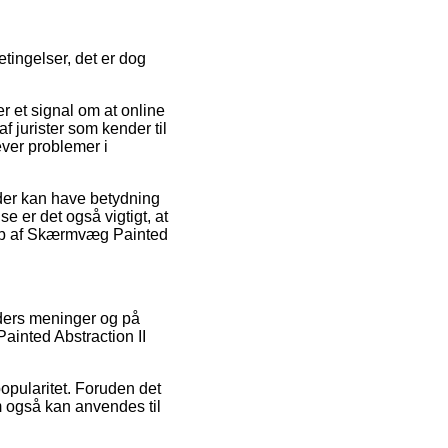
tingelser, det er dog
er et signal om at online
 jurister som kender til
ever problemer i
der kan have betydning
se er det også vigtigt, at
 køb af Skærmvæg Painted
nders meninger og på
Painted Abstraction II
opularitet. Foruden det
m også kan anvendes til