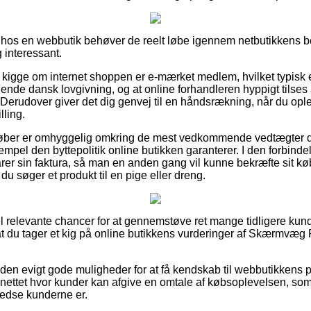
 hos en webbutik behøver de reelt løbe igennem netbutikkens be
 interessant.
 at kigge om internet shoppen er e-mærket medlem, hvilket typisk 
de dansk lovgivning, og at online forhandleren hyppigt tilses af
Derudover giver det dig genvej til en håndsrækning, når du opl
lling.
t køber er omhyggelig omkring de mest vedkommende vedtægter 
empel den byttepolitik online butikken garanterer. I den forbindel
arer sin faktura, så man en anden gang vil kunne bekræfte sit
du søger et produkt til en pige eller dreng.
el relevante chancer for at gennemstøve ret mange tidligere ku
, at du tager et kig på online butikkens vurderinger af Skærmvæg 
n evigt gode muligheder for at få kendskab til webbutikkens p
 nettet hvor kunder kan afgive en omtale af købsoplevelsen, so
lfredse kunderne er.