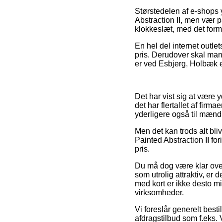
Størstedelen af e-shops
Abstraction II, men vær p
klokkeslæt, med det formå
En hel del internet outle
pris. Derudover skal man
er ved Esbjerg, Holbæk ell
Det har vist sig at være y
det har flertallet af firma
yderligere også til mænd
Men det kan trods alt bl
Painted Abstraction II f
pris.
Du må dog være klar over,
som utrolig attraktiv, er 
med kort er ikke desto m
virksomheder.
Vi foreslår generelt best
afdragstilbud som f.eks. 