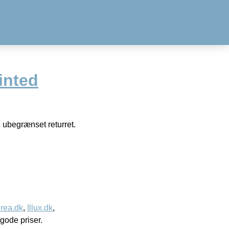
inted
 ubegrænset returret.
rea.dk
,
Illux.dk
,
l gode priser.