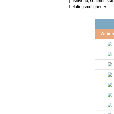
prisniveau, sortimentstø
betalingsmuligheder.
Websh