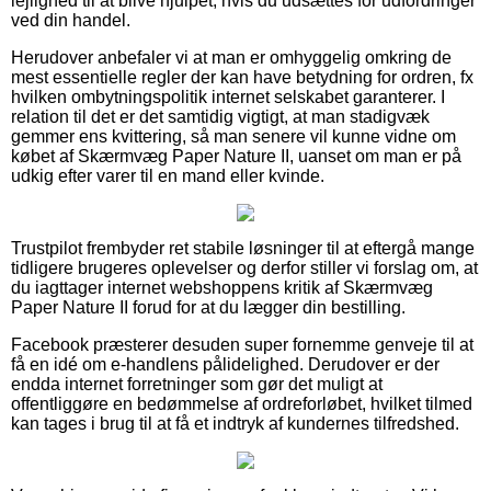
lejlighed til at blive hjulpet, hvis du udsættes for udfordringer
ved din handel.
Herudover anbefaler vi at man er omhyggelig omkring de
mest essentielle regler der kan have betydning for ordren, fx
hvilken ombytningspolitik internet selskabet garanterer. I
relation til det er det samtidig vigtigt, at man stadigvæk
gemmer ens kvittering, så man senere vil kunne vidne om
købet af Skærmvæg Paper Nature II, uanset om man er på
udkig efter varer til en mand eller kvinde.
Trustpilot frembyder ret stabile løsninger til at eftergå mange
tidligere brugeres oplevelser og derfor stiller vi forslag om, at
du iagttager internet webshoppens kritik af Skærmvæg
Paper Nature II forud for at du lægger din bestilling.
Facebook præsterer desuden super fornemme genveje til at
få en idé om e-handlens pålidelighed. Derudover er der
endda internet forretninger som gør det muligt at
offentliggøre en bedømmelse af ordreforløbet, hvilket tilmed
kan tages i brug til at få et indtryk af kundernes tilfredshed.