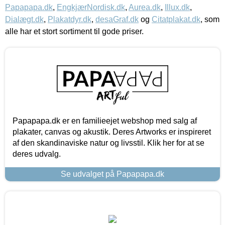
Papapapa.dk
,
EngkjærNordisk.dk
,
Aurea.dk
,
Illux.dk
,
Dialægt.dk
,
Plakatdyr.dk
,
desaGraf.dk
og
Citatplakat.dk
, som
alle har et stort sortiment til gode priser.
Papapapa.dk er en familieejet webshop med salg af
plakater, canvas og akustik. Deres Artworks er inspireret
af den skandinaviske natur og livsstil. Klik her for at se
deres udvalg.
Se udvalget på Papapapa.dk