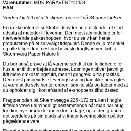
Varenummer:
MDK-PARAVENTtc1434
EAN:
Vurderet til
3.9
ud af 5 stjerner baseret på
34
anmeldelser
En række internet selskaber tilbyder nu om stunder et stort
udvalg af metoder til levering. Den mest almindelige er for
nærværende pakkeshoppen, hvor du selv kan hente
produkterne på et selvvalgt tidspunkt. Denne er jo ret enkel,
og ofte tillige den mest prisbevidste fragttype ved køb af
Skærmvæg Paper Nature II.
Du bør også prøve at få varerne sendt til din lejlighed eller
hus eller til dit arbejdes adresse. Løsningen bliver jævnligt
lidt mere omkostningsfuld, men til gengæld ultra praktisk.
Den mest prisbevidste leveringsløsning kan ikke benægtes
at være at du selv henter ordren, som jo står og falder med at
du opholder dig i kort afstand af e-shoppens tilholdssted.
Fragtperioden på Skærmvægge 225×172 cm. kan i nogle
tilfælde være ualmindeligt bestemmende når man har brug
for dine nye produkter inden for få dage, og af den grund er
det særdeles på sin plads at vi finder leveringstiden på den
pågældende vare.