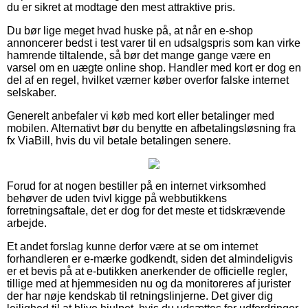
du er sikret at modtage den mest attraktive pris.
Du bør lige meget hvad huske på, at når en e-shop
annoncerer bedst i test varer til en udsalgspris som kan virke
hamrende tiltalende, så bør det mange gange være en
varsel om en uægte online shop. Handler med kort er dog en
del af en regel, hvilket værner køber overfor falske internet
selskaber.
Generelt anbefaler vi køb med kort eller betalinger med
mobilen. Alternativt bør du benytte en afbetalingsløsning fra
fx ViaBill, hvis du vil betale betalingen senere.
Forud for at nogen bestiller på en internet virksomhed
behøver de uden tvivl kigge på webbutikkens
forretningsaftale, det er dog for det meste et tidskrævende
arbejde.
Et andet forslag kunne derfor være at se om internet
forhandleren er e-mærke godkendt, siden det almindeligvis
er et bevis på at e-butikken anerkender de officielle regler,
tillige med at hjemmesiden nu og da monitoreres af jurister
der har nøje kendskab til retningslinjerne. Det giver dig