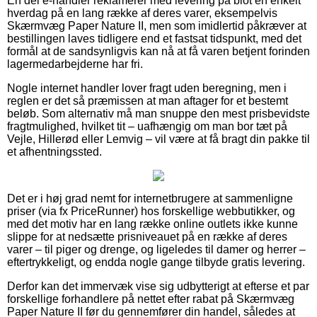
En del e-handler reklamerer med levering på blot en enkelt
hverdag på en lang række af deres varer, eksempelvis
Skærmvæg Paper Nature II, men som imidlertid påkræver at
bestillingen laves tidligere end et fastsat tidspunkt, med det
formål at de sandsynligvis kan nå at få varen betjent forinden
lagermedarbejderne har fri.
Nogle internet handler lover fragt uden beregning, men i
reglen er det så præmissen at man aftager for et bestemt
beløb. Som alternativ må man snuppe den mest prisbevidste
fragtmulighed, hvilket tit – uafhængig om man bor tæt på
Vejle, Hillerød eller Lemvig – vil være at få bragt din pakke til
et afhentningssted.
Det er i høj grad nemt for internetbrugere at sammenligne
priser (via fx PriceRunner) hos forskellige webbutikker, og
med det motiv har en lang række online outlets ikke kunne
slippe for at nedsætte prisniveauet på en række af deres
varer – til piger og drenge, og ligeledes til damer og herrer –
eftertrykkeligt, og endda nogle gange tilbyde gratis levering.
Derfor kan det immervæk vise sig udbytterigt at efterse et par
forskellige forhandlere på nettet efter rabat på Skærmvæg
Paper Nature II før du gennemfører din handel, således at