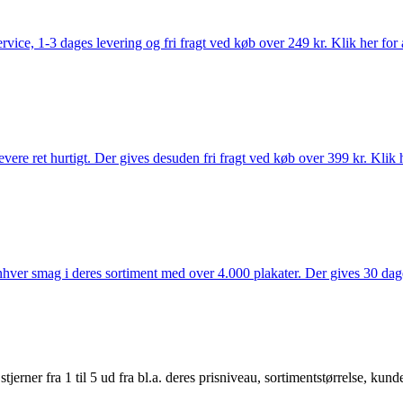
rvice, 1-3 dages levering og fri fragt ved køb over 249 kr. Klik her for 
vere ret hurtigt. Der gives desuden fri fragt ved køb over 399 kr. Klik h
 enhver smag i deres sortiment med over 4.000 plakater. Der gives 30 dage
er fra 1 til 5 ud fra bl.a. deres prisniveau, sortimentstørrelse, kunde