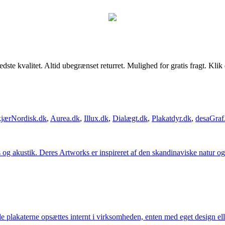
kvalitet. Altid ubegrænset returret. Mulighed for gratis fragt. Klik dig
jærNordisk.dk
,
Aurea.dk
,
Illux.dk
,
Dialægt.dk
,
Plakatdyr.dk
,
desaGraf
g akustik. Deres Artworks er inspireret af den skandinaviske natur og li
lle plakaterne opsættes internt i virksomheden, enten med eget design el