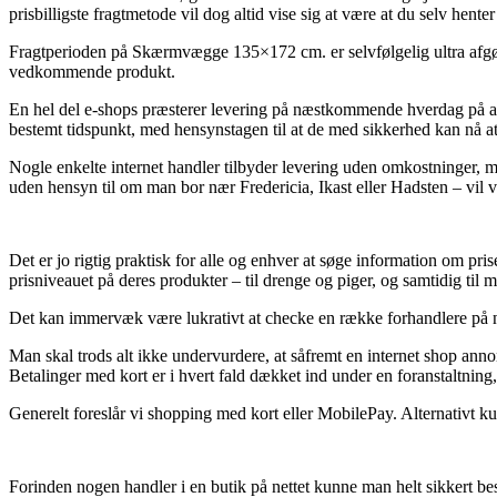
prisbilligste fragtmetode vil dog altid vise sig at være at du selv hente
Fragtperioden på Skærmvægge 135×172 cm. er selvfølgelig ultra afgøren
vedkommende produkt.
En hel del e-shops præsterer levering på næstkommende hverdag på ads
bestemt tidspunkt, med hensynstagen til at de med sikkerhed kan nå at
Nogle enkelte internet handler tilbyder levering uden omkostninger, me
uden hensyn til om man bor nær Fredericia, Ikast eller Hadsten – vil væ
Det er jo rigtig praktisk for alle og enhver at søge information om pri
prisniveauet på deres produkter – til drenge og piger, og samtidig ti
Det kan immervæk være lukrativt at checke en række forhandlere på ne
Man skal trods alt ikke undervurdere, at såfremt en internet shop annon
Betalinger med kort er i hvert fald dækket ind under en foranstaltning,
Generelt foreslår vi shopping med kort eller MobilePay. Alternativt ku
Forinden nogen handler i en butik på nettet kunne man helt sikkert bes