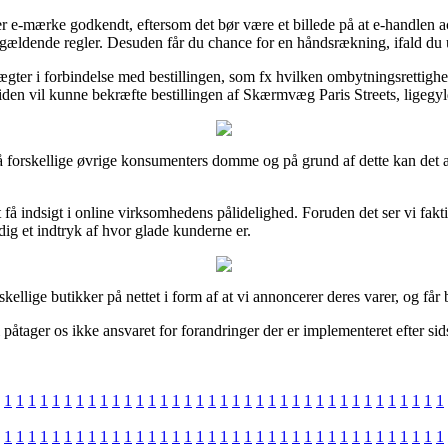
 e-mærke godkendt, eftersom det bør være et billede på at e-handlen acce
 gældende regler. Desuden får du chance for en håndsrækning, ifald du
ægter i forbindelse med bestillingen, som fx hvilken ombytningsrettighed 
iden vil kunne bekræfte bestillingen af Skærmvæg Paris Streets, ligegyld
på forskellige øvrige konsumenters domme og på grund af dette kan det
 få indsigt i online virksomhedens pålidelighed. Foruden det ser vi fa
ig et indtryk af hvor glade kunderne er.
llige butikker på nettet i form af at vi annoncerer deres varer, og får
åtager os ikke ansvaret for forandringer der er implementeret efter sids
1
1
1
1
1
1
1
1
1
1
1
1
1
1
1
1
1
1
1
1
1
1
1
1
1
1
1
1
1
1
1
1
1
1
1
1
1
1
1
1
1
1
1
1
1
1
1
1
1
1
1
1
1
1
1
1
1
1
1
1
1
1
1
1
1
1
1
1
1
1
1
1
1
1