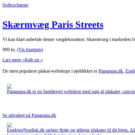
Softexchange
Skærmvæg Paris Streets
Vi kan klart anbefale denne vægdekoration: Skærmvæg i markedets bedste 
999
kr.
(Vis fragtpris)
Læs mere »
Køb nu »
De mest populære plakat-webshops i øjeblikket er
Papapapa.dk
,
Engk
Papapapa.dk er en familieejet webshop med salg af plakater, canvas o
Se udvalget på Papapapa.dk
EngkjærNordisk.dk sælger flotte og stilrene plakater til dit hjem. A