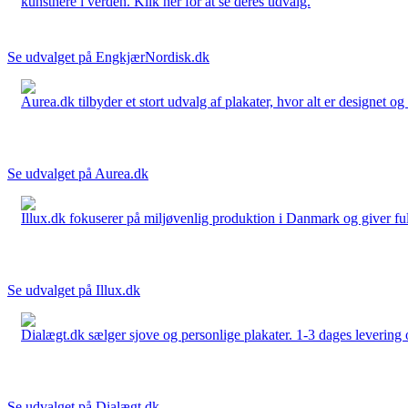
kunstnere i verden. Klik her for at se deres udvalg.
Se udvalget på EngkjærNordisk.dk
Aurea.dk tilbyder et stort udvalg af plakater, hvor alt er designet o
Se udvalget på Aurea.dk
Illux.dk fokuserer på miljøvenlig produktion i Danmark og giver fuld 
Se udvalget på Illux.dk
Dialægt.dk sælger sjove og personlige plakater. 1-3 dages levering o
Se udvalget på Dialægt.dk