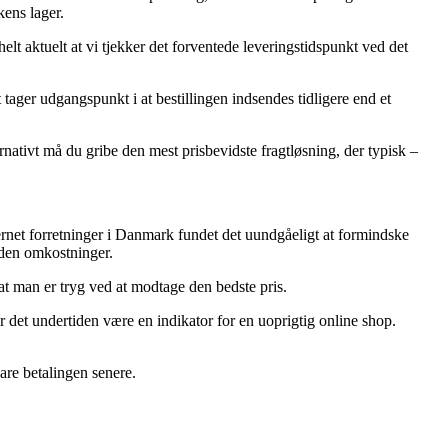
kens lager.
t aktuelt at vi tjekker det forventede leveringstidspunkt ved det
ager udgangspunkt i at bestillingen indsendes tidligere end et
nativt må du gribe den mest prisbevidste fragtløsning, der typisk –
nternet forretninger i Danmark fundet det uundgåeligt at formindske
uden omkostninger.
t man er tryg ved at modtage den bedste pris.
er det undertiden være en indikator for en uoprigtig online shop.
are betalingen senere.