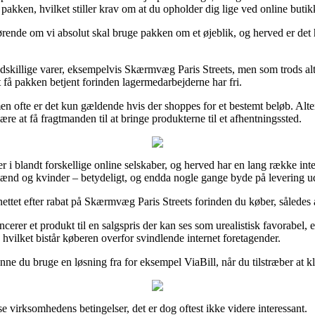
r pakken, hvilket stiller krav om at du opholder dig lige ved online butik
de om vi absolut skal bruge pakken om et øjeblik, og herved er det hel
killige varer, eksempelvis Skærmvæg Paris Streets, men som trods alt t
 få pakken betjent forinden lagermedarbejderne har fri.
n ofte er det kun gældende hvis der shoppes for et bestemt beløb. Alter
re at få fragtmanden til at bringe produkterne til et afhentningssted.
ser i blandt forskellige online selskaber, og herved har en lang række i
l mænd og kvinder – betydeligt, og endda nogle gange byde på levering 
ttet efter rabat på Skærmvæg Paris Streets forinden du køber, således a
cerer et produkt til en salgspris der kan ses som urealistisk favorabel, 
 hvilket bistår køberen overfor svindlende internet foretagender.
nne du bruge en løsning fra for eksempel ViaBill, når du tilstræber at kl
e virksomhedens betingelser, det er dog oftest ikke videre interessant.