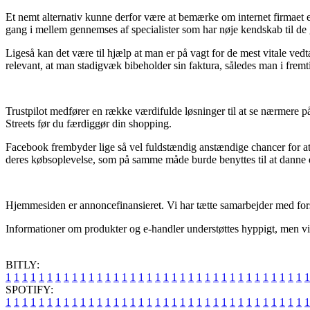
Et nemt alternativ kunne derfor være at bemærke om internet firmaet er
gang i mellem gennemses af specialister som har nøje kendskab til de
Ligeså kan det være til hjælp at man er på vagt for de mest vitale vedt
relevant, at man stadigvæk bibeholder sin faktura, således man i fremt
Trustpilot medfører en række værdifulde løsninger til at se nærmere 
Streets før du færdiggør din shopping.
Facebook frembyder lige så vel fuldstændig anstændige chancer for at
deres købsoplevelse, som på samme måde burde benyttes til at danne d
Hjemmesiden er annoncefinansieret. Vi har tætte samarbejder med forske
Informationer om produkter og e-handler understøttes hyppigt, men vi p
BITLY:
1
1
1
1
1
1
1
1
1
1
1
1
1
1
1
1
1
1
1
1
1
1
1
1
1
1
1
1
1
1
1
1
1
1
1
1
1
SPOTIFY:
1
1
1
1
1
1
1
1
1
1
1
1
1
1
1
1
1
1
1
1
1
1
1
1
1
1
1
1
1
1
1
1
1
1
1
1
1