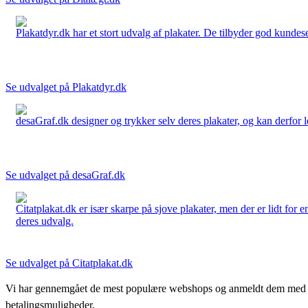
Plakatdyr.dk har et stort udvalg af plakater. De tilbyder god kundese
Se udvalget på Plakatdyr.dk
desaGraf.dk designer og trykker selv deres plakater, og kan derfor le
Se udvalget på desaGraf.dk
Citatplakat.dk er især skarpe på sjove plakater, men der er lidt for
deres udvalg.
Se udvalget på Citatplakat.dk
Vi har gennemgået de mest populære webshops og anmeldt dem med stjern
betalingsmuligheder.