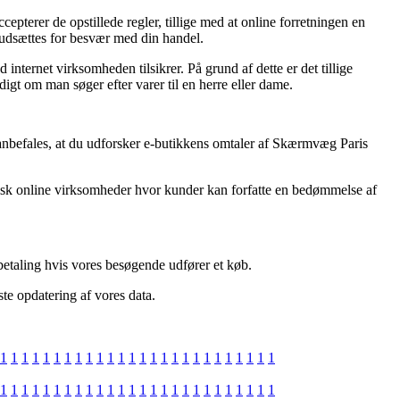
pterer de opstillede regler, tillige med at online forretningen en
 udsættes for besvær med din handel.
internet virksomheden tilsikrer. På grund af dette er det tillige
igt om man søger efter varer til en herre eller dame.
 anbefales, at du udforsker e-butikkens omtaler af Skærmvæg Paris
ktisk online virksomheder hvor kunder kan forfatte en bedømmelse af
 betaling hvis vores besøgende udfører et køb.
te opdatering af vores data.
1
1
1
1
1
1
1
1
1
1
1
1
1
1
1
1
1
1
1
1
1
1
1
1
1
1
1
1
1
1
1
1
1
1
1
1
1
1
1
1
1
1
1
1
1
1
1
1
1
1
1
1