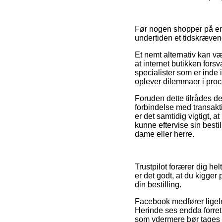
Før nogen shopper på en 
undertiden et tidskræven
Et nemt alternativ kan væ
at internet butikken fors
specialister som er inde i
oplever dilemmaer i pro
Foruden dette tilrådes d
forbindelse med transakt
er det samtidig vigtigt, a
kunne eftervise sin best
dame eller herre.
Trustpilot forærer dig he
er det godt, at du kigge
din bestilling.
Facebook medfører ligeled
Herinde ses endda forret
som ydermere bør tages i 