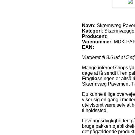
Navn:
Skærmvæg Paveme
Kategori:
Skærmvægge 
Producent:
Varenummer:
MDK-PAR
EAN:
Vurderet til
3.6
ud af 5 st
Mange internet shops yde
dage at få sendt til en p
Fragtløsningen er altså 
Skærmvæg Pavement Tile
Du kunne tillige overveje
viser sig en gang i melle
utvivlsomt være selv at h
tilholdssted.
Leveringsdygtigheden på
bruge pakken øjeblikkeli
det pågældende produkt