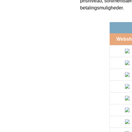
prisniveau, sortimentstø
betalingsmuligheder.
Websh