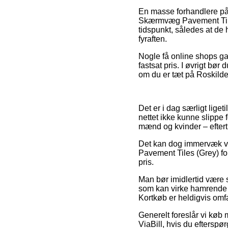
En masse forhandlere på 
Skærmvæg Pavement Tiles 
tidspunkt, således at de h
fyraften.
Nogle få online shops ga
fastsat pris. I øvrigt bør
om du er tæt på Roskilde, 
Det er i dag særligt liget
nettet ikke kunne slippe 
mænd og kvinder – eftert
Det kan dog immervæk vær
Pavement Tiles (Grey) for
pris.
Man bør imidlertid være s
som kan virke hamrende 
Kortkøb er heldigvis omfa
Generelt foreslår vi køb 
ViaBill, hvis du efterspø