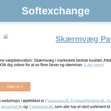
Softexchange
Skærmvæg Pa
)
nne vægdekoration: Skærmvæg i markedets bedste kvalitet. Altid
Klik dig videre for at se flere farver og størrelser.
(Læs mere)
Køb nu »
-webshops i øjeblikket er
Papapapa.dk
,
EngkjærNordisk.dk
,
Au
,
desaGraf.dk
og
Citatplakat.dk
, som alle har et stort sortiment ti