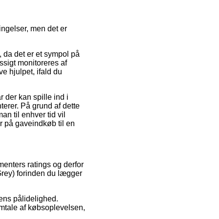
ingelser, men det er
, da det er et sympol på
ssigt monitoreres af
e hjulpet, ifald du
der kan spille ind i
erer. På grund af dette
n til enhver tid vil
 på gaveindkøb til en
menters ratings og derfor
Grey) forinden du lægger
rens pålidelighed.
omtale af købsoplevelsen,