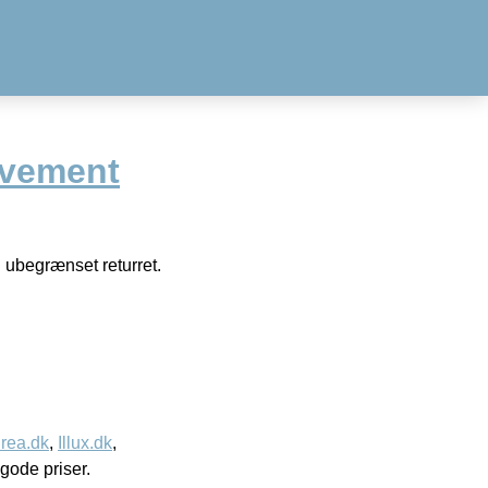
vement
 ubegrænset returret.
rea.dk
,
Illux.dk
,
l gode priser.