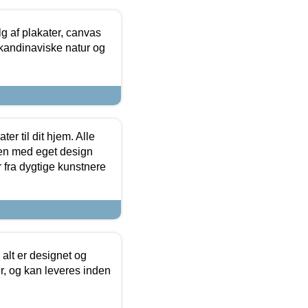
 af plakater, canvas
skandinaviske natur og
er til dit hjem. Alle
ten med eget design
r fra dygtige kunstnere
 alt er designet og
r, og kan leveres inden