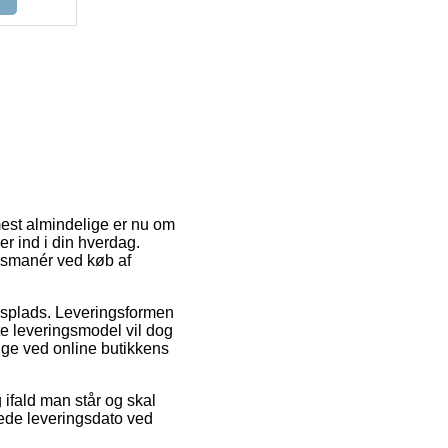
mest almindelige er nu om
er ind i din hverdag.
ngsmanér ved køb af
ejdsplads. Leveringsformen
te leveringsmodel vil dog
lige ved online butikkens
fald man står og skal
tede leveringsdato ved