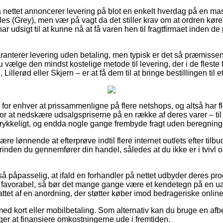
nettet annoncerer levering på blot en enkelt hverdag på en ma
(Grey), men vær på vagt da det stiller krav om at ordren køre
ar udsigt til at kunne nå at få varen hen til fragtfirmaet inden d
ranterer levering uden betaling, men typisk er det så præmissen
 du vælge den mindst kostelige metode til levering, der i de fleste
Lillerød eller Skjern – er at få dem til at bringe bestillingen til 
il for enhver at prissammenligne på flere netshops, og altså har fle
for at nedskære udsalgspriserne på en række af deres varer – til 
rykkeligt, og endda nogle gange frembyde fragt uden beregning
e lønnende at efterprøve indtil flere internet outlets efter ti
inden du gennemfører din handel, således at du ikke er i tvivl om
å påpasselig, at ifald en forhandler på nettet udbyder deres pro
favorabel, så bør det mange gange være et kendetegn på en u
ttet af en anordning, der støtter køber imod bedrageriske online
med kort eller mobilbetaling. Som alternativ kan du bruge en af
rger at finansiere omkostningerne ude i fremtiden.