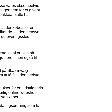
sse varer, eksempelvis
s igennem før et givent
e pakkeansatte har
 at der købes for en
 tilfælde – uden hensyn til
et udleveringssted.
rtallet af outlets på
juniorer, men også til
.
lbud på Skærmvæg
 at få fat i den bedste
dukter for en udsalgspris
ærlig online webshop.
 selskaber.
betalingsordning som fx