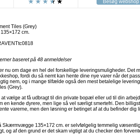
Besøg webshop
nt Tiles (Grey)
135×172 cm.
AVENTtc0818
jerner baseret på
48
anmeldelser
r nu om dage en hel del forskellige leveringsmuligheder. Det 
akkeshop, fordi du så nemt kan hente dine nye varer når det pass
rigtig nem, og i mange tilfælde også den mest betalelige leveri
s (Grey).
 at vælge at få udbragt til din private bopæl eller ud til din arb
m en kende dyrere, men lige så vel særligt smertefri. Den billigs
ente varerne, men den løsning er betinget af at du befinder dig 
 Skærmvægge 135×172 cm. er selvfølgelig temmelig væsentlig i
gt, og af den grund er det skam vigtigt at du checker den forven
.