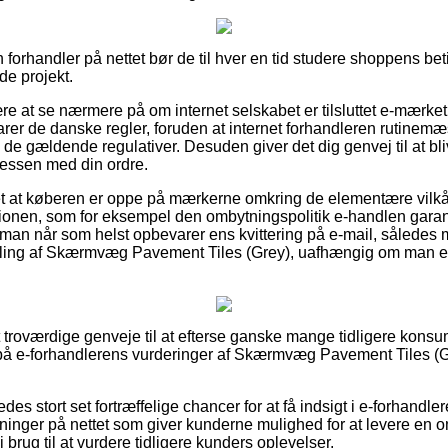
forhandler på nettet bør de til hver en tid studere shoppens bet
de projekt.
re at se nærmere på om internet selskabet er tilsluttet e-mærket
varer de danske regler, foruden at internet forhandleren rutinemæ
 de gældende regulativer. Desuden giver det dig genvej til at bliv
cessen med din ordre.
et at køberen er oppe på mærkerne omkring de elementære vilkår 
ionen, som for eksempel den ombytningspolitik e-handlen garant
t man når som helst opbevarer ens kvittering på e-mail, således ma
illing af Skærmvæg Pavement Tiles (Grey), uafhængig om man er
lt troværdige genveje til at efterse ganske mange tidligere konsu
r på e-forhandlerens vurderinger af Skærmvæg Pavement Tiles (
es stort set fortræffelige chancer for at få indsigt i e-forhandle
ninger på nettet som giver kunderne mulighed for at levere en 
brug til at vurdere tidligere kunders oplevelser.