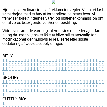
Hjemmesiden finansieres af reklameindtægter. Vi har et fast
samarbejde med et hav af forhandlere på nettet hvori vi
fremviser forretningernes varer, og indtjener kommission om
en af vores besøgende udfører en bestilling.
Viden vedrørende varer og internet virksomheder ajourføres
nu og da, men vi ønsker ikke at blive stillet ansvarlig for
modifikationer der muligvis er realiseret efter sidste
opdatering af websitets oplysninger.
BITLY:
1
1
1
1
1
1
1
1
1
1
1
1
1
1
1
1
1
1
1
1
1
1
1
1
1
1
1
1
1
1
1
1
1
1
1
1
1
1
1
1
1
1
1
1
1
1
1
1
1
1
1
1
1
1
1
1
1
1
1
1
1
1
1
1
1
1
1
1
1
1
1
1
1
1
1
1
1
1
1
1
1
1
1
1
1
1
1
1
1
1
1
1
1
1
1
1
1
1
1
1
SPOTIFY:
1
1
1
1
1
1
1
1
1
1
1
1
1
1
1
1
1
1
1
1
1
1
1
1
1
1
1
1
1
1
1
1
1
1
1
1
1
1
1
1
1
1
1
1
1
1
1
1
1
1
1
1
1
1
1
1
1
1
1
1
1
1
1
1
1
1
1
1
1
1
1
1
1
1
1
1
1
1
1
1
1
1
1
1
1
1
1
1
1
1
1
1
1
1
1
1
1
1
1
1
CUTTLY BIO:
1