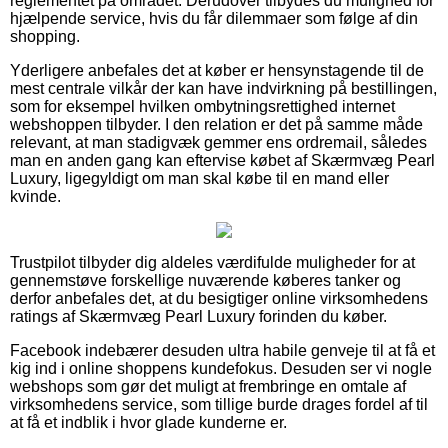
reglementet på området. Derudover tilbydes du mulighed for
hjælpende service, hvis du får dilemmaer som følge af din
shopping.
Yderligere anbefales det at køber er hensynstagende til de
mest centrale vilkår der kan have indvirkning på bestillingen,
som for eksempel hvilken ombytningsrettighed internet
webshoppen tilbyder. I den relation er det på samme måde
relevant, at man stadigvæk gemmer ens ordremail, således
man en anden gang kan eftervise købet af Skærmvæg Pearl
Luxury, ligegyldigt om man skal købe til en mand eller
kvinde.
Trustpilot tilbyder dig aldeles værdifulde muligheder for at
gennemstøve forskellige nuværende køberes tanker og
derfor anbefales det, at du besigtiger online virksomhedens
ratings af Skærmvæg Pearl Luxury forinden du køber.
Facebook indebærer desuden ultra habile genveje til at få et
kig ind i online shoppens kundefokus. Desuden ser vi nogle
webshops som gør det muligt at frembringe en omtale af
virksomhedens service, som tillige burde drages fordel af til
at få et indblik i hvor glade kunderne er.