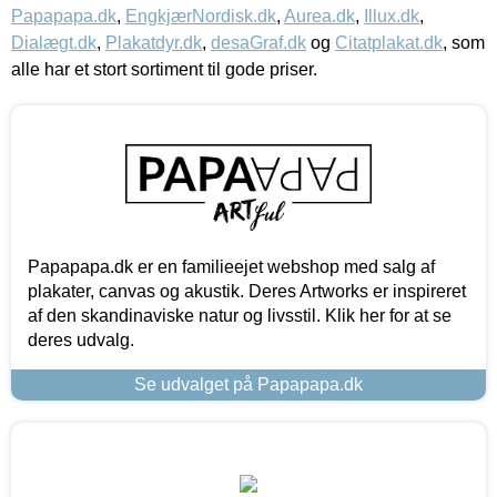
Papapapa.dk
,
EngkjærNordisk.dk
,
Aurea.dk
,
Illux.dk
,
Dialægt.dk
,
Plakatdyr.dk
,
desaGraf.dk
og
Citatplakat.dk
, som
alle har et stort sortiment til gode priser.
Papapapa.dk er en familieejet webshop med salg af
plakater, canvas og akustik. Deres Artworks er inspireret
af den skandinaviske natur og livsstil. Klik her for at se
deres udvalg.
Se udvalget på Papapapa.dk