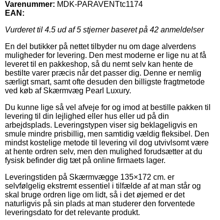
Varenummer:
MDK-PARAVENTtc1174
EAN:
Vurderet til
4.5
ud af 5 stjerner baseret på
42
anmeldelser
En del butikker på nettet tilbyder nu om dage alverdens
muligheder for levering. Den mest moderne er lige nu at få
leveret til en pakkeshop, så du nemt selv kan hente de
bestilte varer præcis når det passer dig. Denne er nemlig
særligt smart, samt ofte desuden den billigste fragtmetode
ved køb af Skærmvæg Pearl Luxury.
Du kunne lige så vel afveje for og imod at bestille pakken til
levering til din lejlighed eller hus eller ud på din
arbejdsplads. Leveringstypen viser sig beklageligvis en
smule mindre prisbillig, men samtidig vældig fleksibel. Den
mindst kostelige metode til levering vil dog utvivlsomt være
at hente ordren selv, men den mulighed forudsætter at du
fysisk befinder dig tæt på online firmaets lager.
Leveringstiden på Skærmvægge 135×172 cm. er
selvfølgelig ekstremt essentiel i tilfælde af at man står og
skal bruge ordren lige om lidt, så i det øjemed er det
naturligvis på sin plads at man studerer den forventede
leveringsdato for det relevante produkt.