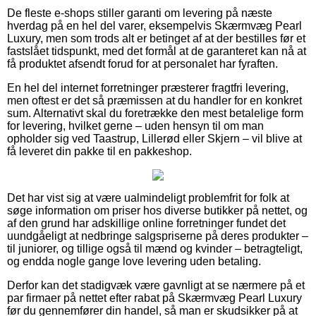
De fleste e-shops stiller garanti om levering på næste
hverdag på en hel del varer, eksempelvis Skærmvæg Pearl
Luxury, men som trods alt er betinget af at der bestilles før et
fastslået tidspunkt, med det formål at de garanteret kan nå at
få produktet afsendt forud for at personalet har fyraften.
En hel del internet forretninger præsterer fragtfri levering,
men oftest er det så præmissen at du handler for en konkret
sum. Alternativt skal du foretrække den mest betalelige form
for levering, hvilket gerne – uden hensyn til om man
opholder sig ved Taastrup, Lillerød eller Skjern – vil blive at
få leveret din pakke til en pakkeshop.
Det har vist sig at være ualmindeligt problemfrit for folk at
søge information om priser hos diverse butikker på nettet, og
af den grund har adskillige online forretninger fundet det
uundgåeligt at nedbringe salgspriserne på deres produkter –
til juniorer, og tillige også til mænd og kvinder – betragteligt,
og endda nogle gange love levering uden betaling.
Derfor kan det stadigvæk være gavnligt at se nærmere på et
par firmaer på nettet efter rabat på Skærmvæg Pearl Luxury
før du gennemfører din handel, så man er skudsikker på at