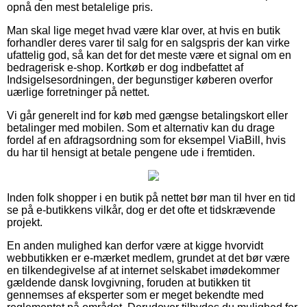
opnå den mest betalelige pris.
Man skal lige meget hvad være klar over, at hvis en butik
forhandler deres varer til salg for en salgspris der kan virke
ufattelig god, så kan det for det meste være et signal om en
bedragerisk e-shop. Kortkøb er dog indbefattet af
Indsigelsesordningen, der begunstiger køberen overfor
uærlige forretninger på nettet.
Vi går generelt ind for køb med gængse betalingskort eller
betalinger med mobilen. Som et alternativ kan du drage
fordel af en afdragsordning som for eksempel ViaBill, hvis
du har til hensigt at betale pengene ude i fremtiden.
Inden folk shopper i en butik på nettet bør man til hver en tid
se på e-butikkens vilkår, dog er det ofte et tidskrævende
projekt.
En anden mulighed kan derfor være at kigge hvorvidt
webbutikken er e-mærket medlem, grundet at det bør være
en tilkendegivelse af at internet selskabet imødekommer
gældende dansk lovgivning, foruden at butikken tit
gennemses af eksperter som er meget bekendte med