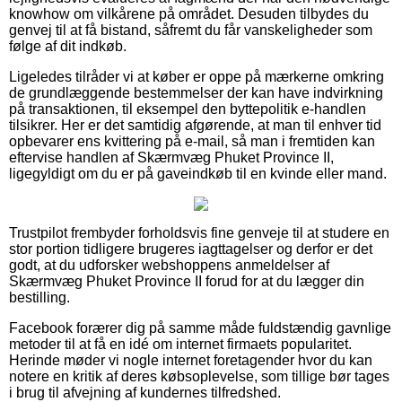
knowhow om vilkårene på området. Desuden tilbydes du
genvej til at få bistand, såfremt du får vanskeligheder som
følge af dit indkøb.
Ligeledes tilråder vi at køber er oppe på mærkerne omkring
de grundlæggende bestemmelser der kan have indvirkning
på transaktionen, til eksempel den byttepolitik e-handlen
tilsikrer. Her er det samtidig afgørende, at man til enhver tid
opbevarer ens kvittering på e-mail, så man i fremtiden kan
eftervise handlen af Skærmvæg Phuket Province II,
ligegyldigt om du er på gaveindkøb til en kvinde eller mand.
Trustpilot frembyder forholdsvis fine genveje til at studere en
stor portion tidligere brugeres iagttagelser og derfor er det
godt, at du udforsker webshoppens anmeldelser af
Skærmvæg Phuket Province II forud for at du lægger din
bestilling.
Facebook forærer dig på samme måde fuldstændig gavnlige
metoder til at få en idé om internet firmaets popularitet.
Herinde møder vi nogle internet foretagender hvor du kan
notere en kritik af deres købsoplevelse, som tillige bør tages
i brug til afvejning af kundernes tilfredshed.