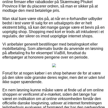
online firmaer efter rabatkoder på Skærmvæg Phuket
Province II før du placerer ordren, så man er sikker på at
modtage den mest betalelige pris.
Man skal bare være obs på, at når en e-forhandler udbyder
bedst i test varer til salg for en udsalgspris der er helt
ekstremt billig, så kan det mange gange være et bevis på en
uoprigtig shop. Shopping med kort er trods alt inkluderet i et
regulativ, der sikrer os imod uoprigtige internet shops.
Vi anbefaler generelt bestillinger med betalingskort eller
mobilbetaling. Som alternativ burde du anvende en løsning
på afbetaling fra for eksempel ViaBill, forudsat du
efterspørger at honorere pengene over en periode.
Forud for at nogen køber i en shop behøver de for at være
på den sikre side granske deres regler, men det er uden tvivl
ikke super spændende.
En nem løsning kunne måske være at finde ud af om online
shoppen er verificeret af e-mærket, siden det længe har
været en indikation om at online virksomheden forstår den
officielle danske lovgivning, udover at internet forretningen
lejlighedsvis evalueres af fagmænd der har den nødvendige