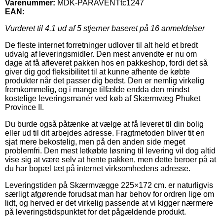
Varenummer:
MDK-PARAVENTtc1247
EAN:
Vurderet til
4.1
ud af 5 stjerner baseret på
16
anmeldelser
De fleste internet forretninger udlover til alt held et bredt
udvalg af leveringsmidler. Den mest anvendte er nu om
dage at få afleveret pakken hos en pakkeshop, fordi det så
giver dig god fleksibilitet til at kunne afhente de købte
produkter når det passer dig bedst. Den er nemlig virkelig
fremkommelig, og i mange tilfælde endda den mindst
kostelige leveringsmanér ved køb af Skærmvæg Phuket
Province II.
Du burde også påtænke at vælge at få leveret til din bolig
eller ud til dit arbejdes adresse. Fragtmetoden bliver tit en
sjat mere bekostelig, men på den anden side meget
problemfri. Den mest letkøbte løsning til levering vil dog altid
vise sig at være selv at hente pakken, men dette beroer på at
du har bopæl tæt på internet virksomhedens adresse.
Leveringstiden på Skærmvægge 225×172 cm. er naturligvis
særligt afgørende forudsat man har behov for ordren lige om
lidt, og herved er det virkelig passende at vi kigger nærmere
på leveringstidspunktet for det pågældende produkt.