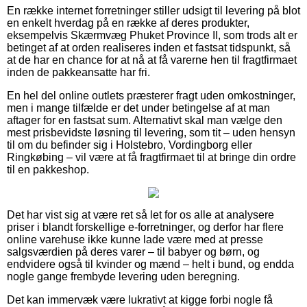
En række internet forretninger stiller udsigt til levering på blot
en enkelt hverdag på en række af deres produkter,
eksempelvis Skærmvæg Phuket Province II, som trods alt er
betinget af at orden realiseres inden et fastsat tidspunkt, så
at de har en chance for at nå at få varerne hen til fragtfirmaet
inden de pakkeansatte har fri.
En hel del online outlets præsterer fragt uden omkostninger,
men i mange tilfælde er det under betingelse af at man
aftager for en fastsat sum. Alternativt skal man vælge den
mest prisbevidste løsning til levering, som tit – uden hensyn
til om du befinder sig i Holstebro, Vordingborg eller
Ringkøbing – vil være at få fragtfirmaet til at bringe din ordre
til en pakkeshop.
Det har vist sig at være ret så let for os alle at analysere
priser i blandt forskellige e-forretninger, og derfor har flere
online varehuse ikke kunne lade være med at presse
salgsværdien på deres varer – til babyer og børn, og
endvidere også til kvinder og mænd – helt i bund, og endda
nogle gange frembyde levering uden beregning.
Det kan immervæk være lukrativt at kigge forbi nogle få