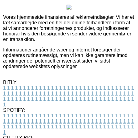
Vores hjemmeside finansieres af reklameindtægter. Vi har et
tæt samarbejde med en hel del online forhandlere i form af
at vi annoncerer forretningernes produkter, og indkasserer
honorar hvis den besøgende vi sender videre gennemfører
en transaktion.
Informationer angående varer og internet foretagender
opdateres rutinemæssigt, men vi kan ikke garantere imod
ændringer der potentielt er iværksat siden vi sidst
opdaterede websitets oplysninger.
BITLY:
1
1
1
1
1
1
1
1
1
1
1
1
1
1
1
1
1
1
1
1
1
1
1
1
1
1
1
1
1
1
1
1
1
1
1
1
1
1
1
1
1
1
1
1
1
1
1
1
1
1
1
1
1
1
1
1
1
1
1
1
1
1
1
1
1
1
1
1
1
1
1
1
1
1
1
1
1
1
1
1
1
1
1
1
1
1
1
1
1
1
1
1
1
1
1
1
1
1
1
1
SPOTIFY:
1
1
1
1
1
1
1
1
1
1
1
1
1
1
1
1
1
1
1
1
1
1
1
1
1
1
1
1
1
1
1
1
1
1
1
1
1
1
1
1
1
1
1
1
1
1
1
1
1
1
1
1
1
1
1
1
1
1
1
1
1
1
1
1
1
1
1
1
1
1
1
1
1
1
1
1
1
1
1
1
1
1
1
1
1
1
1
1
1
1
1
1
1
1
1
1
1
1
1
1
CUTTLY BIO: