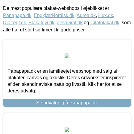
De mest populære plakat-webshops i øjeblikket er
Papapapa.dk
,
EngkjærNordisk.dk
,
Aurea.dk
,
Illux.dk
,
Dialægt.dk
,
Plakatdyr.dk
,
desaGraf.dk
og
Citatplakat.dk
, som
alle har et stort sortiment til gode priser.
Papapapa.dk er en familieejet webshop med salg af
plakater, canvas og akustik. Deres Artworks er inspireret
af den skandinaviske natur og livsstil. Klik her for at se
deres udvalg.
Se udvalget på Papapapa.dk