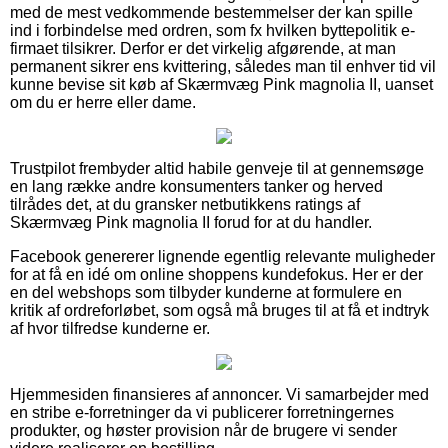
med de mest vedkommende bestemmelser der kan spille
ind i forbindelse med ordren, som fx hvilken byttepolitik e-
firmaet tilsikrer. Derfor er det virkelig afgørende, at man
permanent sikrer ens kvittering, således man til enhver tid vil
kunne bevise sit køb af Skærmvæg Pink magnolia II, uanset
om du er herre eller dame.
Trustpilot frembyder altid habile genveje til at gennemsøge
en lang række andre konsumenters tanker og herved
tilrådes det, at du gransker netbutikkens ratings af
Skærmvæg Pink magnolia II forud for at du handler.
Facebook genererer lignende egentlig relevante muligheder
for at få en idé om online shoppens kundefokus. Her er der
en del webshops som tilbyder kunderne at formulere en
kritik af ordreforløbet, som også må bruges til at få et indtryk
af hvor tilfredse kunderne er.
Hjemmesiden finansieres af annoncer. Vi samarbejder med
en stribe e-forretninger da vi publicerer forretningernes
produkter, og høster provision når de brugere vi sender