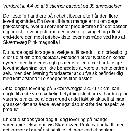
Vurderet til
4.4
ud af 5 stjerner baseret på
39
anmeldelser
De fleste forhandlere på nettet tilbyder efterhånden flere
leveringsmåder. En favorit iblandt mange er nu om dage
pakkeshops, hvor du selv henter produkterne når det passer
dig bedst. Leveringsformen er jo virkelig simpel, og oftest
endvidere den mest prisbevidste leveringsmåde ved køb af
Skærmvæg Pink magnolia II.
Du burde også forsøge at vælge at få sendt til din privatbolig
eller ud til din arbejdsplads. Metoden bliver typisk en kende
dyrere, men ligeledes rigtig smertefri. Den mest betalelige
leveringsløsning kan ikke benægtes at være at hente ordren
selv, men den løsning forudsætter at du fysisk befinder dig
med kort afstand til e-shoppens tilholdssted.
Antal dages levering på Skærmvægge 225×172 cm. kan i
nogle tilfælde være virkelig betydningsfuld om vi har brug for
varerne straks, og af den grund er det faktisk aktuelt at man
gransker det anslåede leveringstidspunkt for det respektive
produkt.
En del e-shops yder dag-til-dag levering på mange
varenumre, eksempelvis Skærmvæg Pink magnolia II, men
det kræver at du når at bestille tidligere end et bestemt