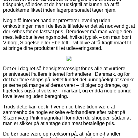
tidspunkt, således at de har udsigt til at kunne nå at få
produkterne fikset inden lagerpersonalet tager hjem.
Nogle få internet handler præsterer levering uden
omkostninger, men i de fleste tilfælde er det så nødvendigt at
der købes for en fastsat pris. Derudover må man vælge den
mest letkøbte leveringsmodel, hvilket typisk – om man bor i
Viborg, Slagelse eller Ebeltoft – vil blive at få fragtfirmaet til
at bringe dine produkter til et udleveringssted.
Det er i dag ret så hensigtsmæssigt for os alle at vurdere
prisniveauet fra flere internet forhandlere i Danmark, og for
det har flere shops på nettet fundet det uundgåeligt at sænke
priserne på mange af deres varer – til piger og drenge, og
ligeledes også til voksne – markant, og endda nogle gange
love levering uden beregning.
Trods dette kan det til hver en tid blive tiden værd at
sammenholde nogle enkelte e-forhandlere efter rabat på
Skærmvæg Pink magnolia II forinden du shopper, sådan at
man er sikker på at antage den mest betalelige pris.
Du bør bare være opmærksom på, at når en e-handler