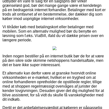
udbyder en vare til salg for en salgspris der virker
grænseløst god, bør det mange gange være et kendetegn
på en bedragerisk internet forhandler. Betalinger med kort er
trods alt omfavnet af en bestemmelse, der dækker dig som
køber imod uoprigtige internet virksomheder.
Vi tilråder køb med betalingskort eller betalinger med
mobilen. Som en alternativ mulighed bør du benytte en
løsning som f.eks. ViaBill, ifald du vil dække prisen over en
længere periode.
Inden nogen bestiller på en internet butik bør de for at være
på den sikre side skimme netshoppens handelsaftale, men
det er bare ikke super interessant.
Et alternativ kan derfor være at granske hvorvidt online
virksomheden er e-mærket, hvilket er en tryghed om at
online forhandleren opretholder de opstillede regler, tillige
med at shoppen regelmæssigt overvåges af jurister der
kender lovgivningen. Desuden giver det dig mulighed for at
blive assisteret, for så vidt du skulle få vanskeligheder med
dit indkøb.
Dertil er det anbefalelsesværdigt at køberen er påpasselig