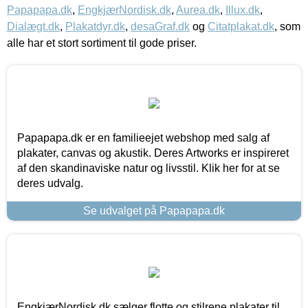
Papapapa.dk
,
EngkjærNordisk.dk
,
Aurea.dk
,
Illux.dk
,
Dialægt.dk
,
Plakatdyr.dk
,
desaGraf.dk
og
Citatplakat.dk
, som
alle har et stort sortiment til gode priser.
Papapapa.dk er en familieejet webshop med salg af
plakater, canvas og akustik. Deres Artworks er inspireret
af den skandinaviske natur og livsstil. Klik her for at se
deres udvalg.
Se udvalget på Papapapa.dk
EngkjærNordisk.dk sælger flotte og stilrene plakater til