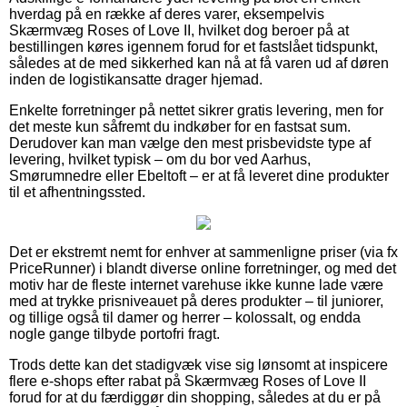
hverdag på en række af deres varer, eksempelvis
Skærmvæg Roses of Love II, hvilket dog beroer på at
bestillingen køres igennem forud for et fastslået tidspunkt,
således at de med sikkerhed kan nå at få varen ud af døren
inden de logistikansatte drager hjemad.
Enkelte forretninger på nettet sikrer gratis levering, men for
det meste kun såfremt du indkøber for en fastsat sum.
Derudover kan man vælge den mest prisbevidste type af
levering, hvilket typisk – om du bor ved Aarhus,
Smørumnedre eller Ebeltoft – er at få leveret dine produkter
til et afhentningssted.
Det er ekstremt nemt for enhver at sammenligne priser (via fx
PriceRunner) i blandt diverse online forretninger, og med det
motiv har de fleste internet varehuse ikke kunne lade være
med at trykke prisniveauet på deres produkter – til juniorer,
og tillige også til damer og herrer – kolossalt, og endda
nogle gange tilbyde portofri fragt.
Trods dette kan det stadigvæk vise sig lønsomt at inspicere
flere e-shops efter rabat på Skærmvæg Roses of Love II
forud for at du færdiggør din shopping, således at du er på