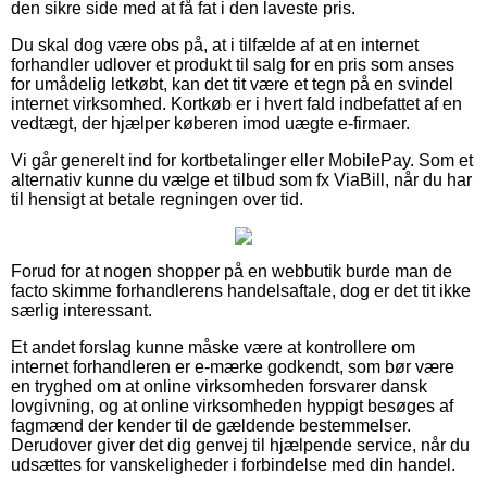
den sikre side med at få fat i den laveste pris.
Du skal dog være obs på, at i tilfælde af at en internet
forhandler udlover et produkt til salg for en pris som anses
for umådelig letkøbt, kan det tit være et tegn på en svindel
internet virksomhed. Kortkøb er i hvert fald indbefattet af en
vedtægt, der hjælper køberen imod uægte e-firmaer.
Vi går generelt ind for kortbetalinger eller MobilePay. Som et
alternativ kunne du vælge et tilbud som fx ViaBill, når du har
til hensigt at betale regningen over tid.
Forud for at nogen shopper på en webbutik burde man de
facto skimme forhandlerens handelsaftale, dog er det tit ikke
særlig interessant.
Et andet forslag kunne måske være at kontrollere om
internet forhandleren er e-mærke godkendt, som bør være
en tryghed om at online virksomheden forsvarer dansk
lovgivning, og at online virksomheden hyppigt besøges af
fagmænd der kender til de gældende bestemmelser.
Derudover giver det dig genvej til hjælpende service, når du
udsættes for vanskeligheder i forbindelse med din handel.