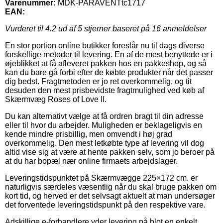
Varenummer:
MDK-PARAVENTtc1717
EAN:
Vurderet til
4.2
ud af 5 stjerner baseret på
16
anmeldelser
En stor portion online butikker foreslår nu til dags diverse
forskellige metoder til levering. En af de mest benyttede er i
øjeblikket at få afleveret pakken hos en pakkeshop, og så
kan du bare gå forbi efter de købte produkter når det passer
dig bedst. Fragtmetoden er jo ret overkommelig, og tit
desuden den mest prisbevidste fragtmulighed ved køb af
Skærmvæg Roses of Love II.
Du kan alternativt vælge at få ordren bragt til din adresse
eller til hvor du arbejder. Muligheden er beklageligvis en
kende mindre prisbillig, men omvendt i høj grad
overkommelig. Den mest letkøbte type af levering vil dog
altid vise sig at være at hente pakken selv, som jo beroer på
at du har bopæl nær online firmaets arbejdslager.
Leveringstidspunktet på Skærmvægge 225×172 cm. er
naturligvis særdeles væsentlig når du skal bruge pakken om
kort tid, og herved er det selvsagt aktuelt at man undersøger
det forventede leveringstidspunkt på den respektive vare.
Adskillige e-forhandlere yder levering på blot en enkelt