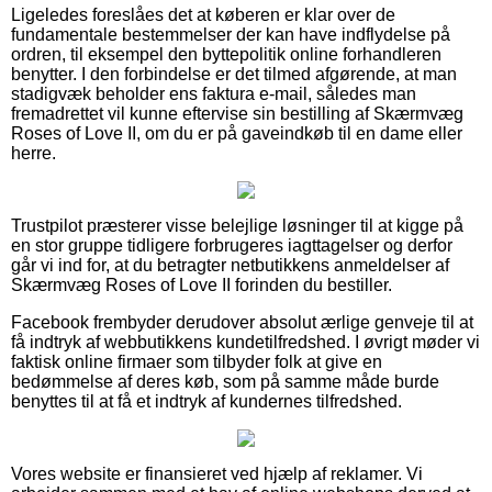
Ligeledes foreslåes det at køberen er klar over de
fundamentale bestemmelser der kan have indflydelse på
ordren, til eksempel den byttepolitik online forhandleren
benytter. I den forbindelse er det tilmed afgørende, at man
stadigvæk beholder ens faktura e-mail, således man
fremadrettet vil kunne eftervise sin bestilling af Skærmvæg
Roses of Love II, om du er på gaveindkøb til en dame eller
herre.
Trustpilot præsterer visse belejlige løsninger til at kigge på
en stor gruppe tidligere forbrugeres iagttagelser og derfor
går vi ind for, at du betragter netbutikkens anmeldelser af
Skærmvæg Roses of Love II forinden du bestiller.
Facebook frembyder derudover absolut ærlige genveje til at
få indtryk af webbutikkens kundetilfredshed. I øvrigt møder vi
faktisk online firmaer som tilbyder folk at give en
bedømmelse af deres køb, som på samme måde burde
benyttes til at få et indtryk af kundernes tilfredshed.
Vores website er finansieret ved hjælp af reklamer. Vi