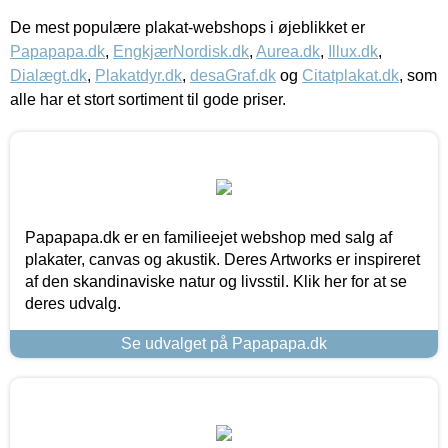
De mest populære plakat-webshops i øjeblikket er
Papapapa.dk
,
EngkjærNordisk.dk
,
Aurea.dk
,
Illux.dk
,
Dialægt.dk
,
Plakatdyr.dk
,
desaGraf.dk
og
Citatplakat.dk
, som
alle har et stort sortiment til gode priser.
Papapapa.dk er en familieejet webshop med salg af
plakater, canvas og akustik. Deres Artworks er inspireret
af den skandinaviske natur og livsstil. Klik her for at se
deres udvalg.
Se udvalget på Papapapa.dk