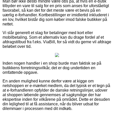
Man bør ikke desto mindre være obs på, at hvis en e-butik
tilbyder en vare til salg for en pris som anses for uforståeligt
favorabel, så kan det for det meste være et bevis på en
uærlig e-forhandler. Kortbestillinger er imidlertid inkluderet i
en lov, hvilket bistår dig som køber imod falske butikker på
nettet.
Vi slår generelt et slag for betalinger med kort eller
mobilbetaling. Som et alternativ kan du drage fordel af et
afdragstilbud fra f.eks. ViaBill, for så vidt du gerne vil afdrage
beløbet over tid.
Inden nogen handler i en shop burde man faktisk se på
butikkens forretningsvilkår, det er dog undertiden en
omfattende opgave.
En anden mulighed kunne derfor være at kigge om
netshoppen er e-mærket medlem, da det typisk er et tegn på
at e-forhandleren opfylder de danske retningslinjer, udover
at shoppen løbende gennemses af sagkyndige der har
ekspertise inden for vilkårene på området. Dette er desuden
din lejlighed til at få assistance, når du bliver udsat for
dilemmaer i processen med dit indkøb.