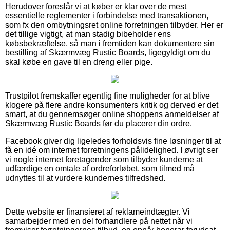
Herudover foreslår vi at køber er klar over de mest
essentielle reglementer i forbindelse med transaktionen,
som fx den ombytningsret online forretningen tilbyder. Her er
det tillige vigtigt, at man stadig bibeholder ens
købsbekræftelse, så man i fremtiden kan dokumentere sin
bestilling af Skærmvæg Rustic Boards, ligegyldigt om du
skal købe en gave til en dreng eller pige.
Trustpilot fremskaffer egentlig fine muligheder for at blive
klogere på flere andre konsumenters kritik og derved er det
smart, at du gennemsøger online shoppens anmeldelser af
Skærmvæg Rustic Boards før du placerer din ordre.
Facebook giver dig ligeledes forholdsvis fine løsninger til at
få en idé om internet forretningens pålidelighed. I øvrigt ser
vi nogle internet foretagender som tilbyder kunderne at
udfærdige en omtale af ordreforløbet, som tilmed må
udnyttes til at vurdere kundernes tilfredshed.
Dette website er finansieret af reklameindtægter. Vi
samarbejder med en del forhandlere på nettet når vi