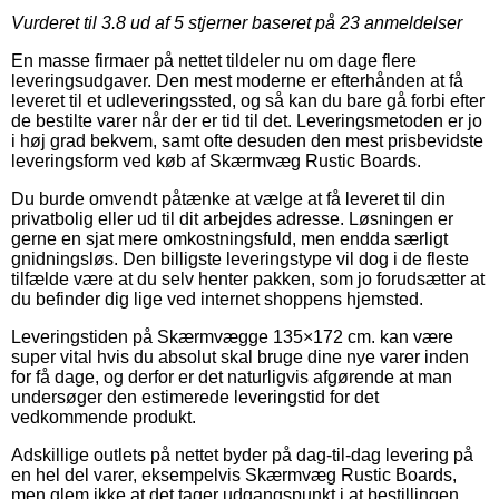
Vurderet til
3.8
ud af 5 stjerner baseret på
23
anmeldelser
En masse firmaer på nettet tildeler nu om dage flere
leveringsudgaver. Den mest moderne er efterhånden at få
leveret til et udleveringssted, og så kan du bare gå forbi efter
de bestilte varer når der er tid til det. Leveringsmetoden er jo
i høj grad bekvem, samt ofte desuden den mest prisbevidste
leveringsform ved køb af Skærmvæg Rustic Boards.
Du burde omvendt påtænke at vælge at få leveret til din
privatbolig eller ud til dit arbejdes adresse. Løsningen er
gerne en sjat mere omkostningsfuld, men endda særligt
gnidningsløs. Den billigste leveringstype vil dog i de fleste
tilfælde være at du selv henter pakken, som jo forudsætter at
du befinder dig lige ved internet shoppens hjemsted.
Leveringstiden på Skærmvægge 135×172 cm. kan være
super vital hvis du absolut skal bruge dine nye varer inden
for få dage, og derfor er det naturligvis afgørende at man
undersøger den estimerede leveringstid for det
vedkommende produkt.
Adskillige outlets på nettet byder på dag-til-dag levering på
en hel del varer, eksempelvis Skærmvæg Rustic Boards,
men glem ikke at det tager udgangspunkt i at bestillingen