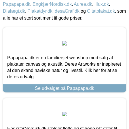
Papapapa.dk
,
EngkjærNordisk.dk
,
Aurea.dk
,
Illux.dk
,
Dialægt.dk
,
Plakatdyr.dk
,
desaGraf.dk
og
Citatplakat.dk
, som
alle har et stort sortiment til gode priser.
Papapapa.dk er en familieejet webshop med salg af
plakater, canvas og akustik. Deres Artworks er inspireret
af den skandinaviske natur og livsstil. Klik her for at se
deres udvalg.
Se udvalget på Papapapa.dk
EngkjærNordisk.dk sælger flotte og stilrene plakater til