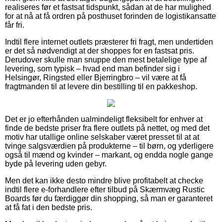
realiseres før et fastsat tidspunkt, sådan at de har mulighed
for at nå at få ordren på posthuset forinden de logistikansatte
får fri.
Indtil flere internet outlets præsterer fri fragt, men undertiden
er det så nødvendigt at der shoppes for en fastsat pris.
Derudover skulle man snuppe den mest betalelige type af
levering, som typisk – hvad end man befinder sig i
Helsingør, Ringsted eller Bjerringbro – vil være at få
fragtmanden til at levere din bestilling til en pakkeshop.
Det er jo efterhånden ualmindeligt fleksibelt for enhver at
finde de bedste priser fra flere outlets på nettet, og med det
motiv har utallige online selskaber været presset til at at
tvinge salgsværdien på produkterne – til børn, og yderligere
også til mænd og kvinder – markant, og endda nogle gange
byde på levering uden gebyr.
Men det kan ikke desto mindre blive profitabelt at checke
indtil flere e-forhandlere efter tilbud på Skærmvæg Rustic
Boards før du færdiggør din shopping, så man er garanteret
at få fat i den bedste pris.