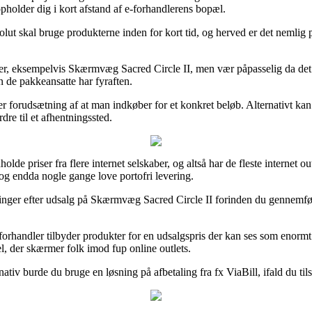
opholder dig i kort afstand af e-forhandlerens bopæl.
t skal bruge produkterne inden for kort tid, og herved er det nemlig på
varer, eksempelvis Skærmvæg Sacred Circle II, men vær påpasselig da de
en de pakkeansatte har fyraften.
nder forudsætning af at man indkøber for et konkret beløb. Alternativt ka
dre til et afhentningssted.
de priser fra flere internet selskaber, og altså har de fleste internet ou
, og endda nogle gange love portofri levering.
etninger efter udsalg på Skærmvæg Sacred Circle II forinden du gennemfør
orhandler tilbyder produkter for en udsalgspris der kan ses som enorm
l, der skærmer folk imod fup online outlets.
nativ burde du bruge en løsning på afbetaling fra fx ViaBill, ifald du til