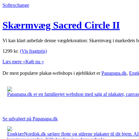
Softexchange
Skærmvæg Sacred Circle II
Vi kan klart anbefale denne vægdekoration: Skærmvæg i markedets bedste 
1299
kr.
(Vis fragtpris)
Læs mere »
Køb nu »
De mest populære plakat-webshops i øjeblikket er
Papapapa.dk
,
Engk
Papapapa.dk er en familieejet webshop med salg af plakater, canvas o
Se udvalget på Papapapa.dk
EngkjærNordisk.dk sælger flotte og stilrene plakater til dit hjem. A