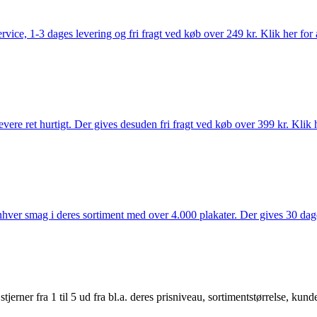
rvice, 1-3 dages levering og fri fragt ved køb over 249 kr. Klik her for 
vere ret hurtigt. Der gives desuden fri fragt ved køb over 399 kr. Klik h
 enhver smag i deres sortiment med over 4.000 plakater. Der gives 30 dage
er fra 1 til 5 ud fra bl.a. deres prisniveau, sortimentstørrelse, kunde