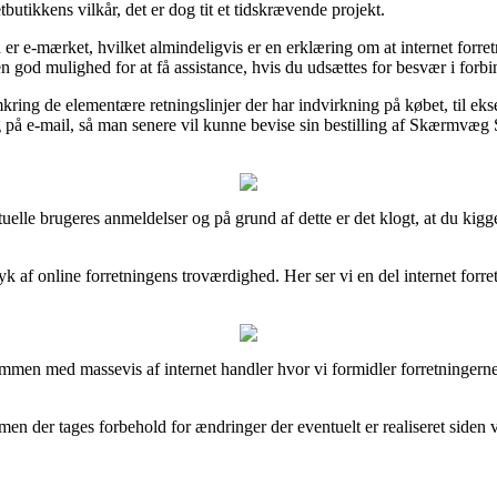
butikkens vilkår, det er dog tit et tidskrævende projekt.
 e-mærket, hvilket almindeligvis er en erklæring om at internet forret
n god mulighed for at få assistance, hvis du udsættes for besvær i forbi
kring de elementære retningslinjer der har indvirkning på købet, til ek
ing på e-mail, så man senere vil kunne bevise sin bestilling af Skærmvæg 
 aktuelle brugeres anmeldelser og på grund af dette er det klogt, at du
ryk af online forretningens troværdighed. Her ser vi en del internet fo
mmen med massevis af internet handler hvor vi formidler forretningerne
n der tages forbehold for ændringer der eventuelt er realiseret siden vi