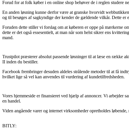
Forud for at folk køber i en online shop behøver de i reglen studere net
En anden løsning kunne derfor være at granske hvorvidt webbutikken er
og til besøges af sagkyndige der kender de gældende vilkår. Dette er e
Foruden dette stiller vi forslag om at køberen er oppe på mærkerne om
dette er det også essesentielt, at man når som helst sikrer ens kvitter
mand.
Trustpilot præsterer absolut passende løsninger til at læse en række
II inden du bestiller.
Facebook frembringer desuden aldeles strålende metoder til at få indt
hvilket lige så vel kan anvendes til vurdering af kundetilfredsheden.
Vores hjemmeside er finansieret ved hjælp af annoncer. Vi arbejder sa
en handel.
Viden angående varer og internet virksomheder opretholdes løbende, me
BITLY: