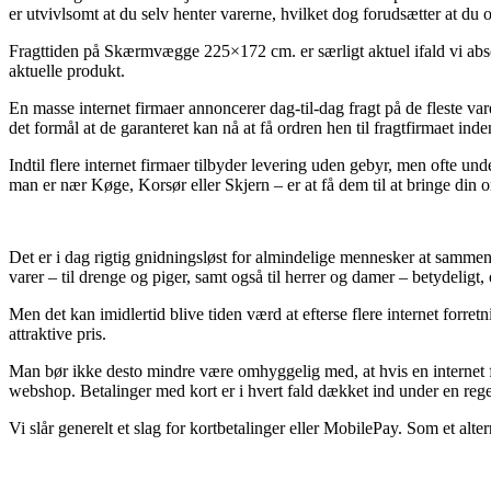
er utvivlsomt at du selv henter varerne, hvilket dog forudsætter at du 
Fragttiden på Skærmvægge 225×172 cm. er særligt aktuel ifald vi absolu
aktuelle produkt.
En masse internet firmaer annoncerer dag-til-dag fragt på de fleste 
det formål at de garanteret kan nå at få ordren hen til fragtfirmaet ind
Indtil flere internet firmaer tilbyder levering uden gebyr, men ofte u
man er nær Køge, Korsør eller Skjern – er at få dem til at bringe din or
Det er i dag rigtig gnidningsløst for almindelige mennesker at sammenhol
varer – til drenge og piger, samt også til herrer og damer – betydeligt
Men det kan imidlertid blive tiden værd at efterse flere internet forr
attraktive pris.
Man bør ikke desto mindre være omhyggelig med, at hvis en internet f
webshop. Betalinger med kort er i hvert fald dækket ind under en rege
Vi slår generelt et slag for kortbetalinger eller MobilePay. Som et alter