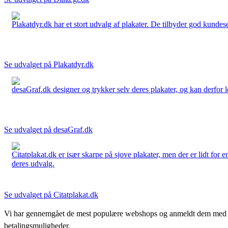
Plakatdyr.dk har et stort udvalg af plakater. De tilbyder god kundese
Se udvalget på Plakatdyr.dk
desaGraf.dk designer og trykker selv deres plakater, og kan derfor le
Se udvalget på desaGraf.dk
Citatplakat.dk er især skarpe på sjove plakater, men der er lidt for
deres udvalg.
Se udvalget på Citatplakat.dk
Vi har gennemgået de mest populære webshops og anmeldt dem med stjern
betalingsmuligheder.