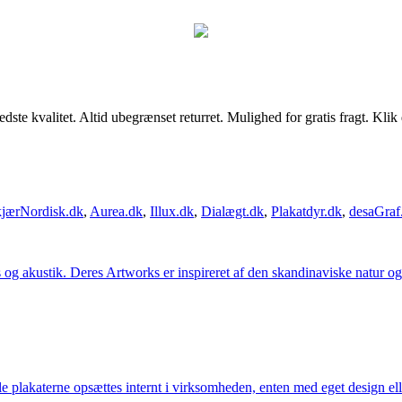
kvalitet. Altid ubegrænset returret. Mulighed for gratis fragt. Klik dig
jærNordisk.dk
,
Aurea.dk
,
Illux.dk
,
Dialægt.dk
,
Plakatdyr.dk
,
desaGraf
g akustik. Deres Artworks er inspireret af den skandinaviske natur og li
lle plakaterne opsættes internt i virksomheden, enten med eget design el