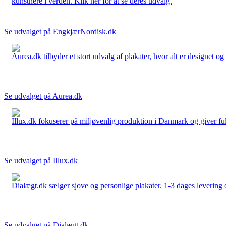
kunstnere i verden. Klik her for at se deres udvalg.
Se udvalget på EngkjærNordisk.dk
Aurea.dk tilbyder et stort udvalg af plakater, hvor alt er designet o
Se udvalget på Aurea.dk
Illux.dk fokuserer på miljøvenlig produktion i Danmark og giver fuld 
Se udvalget på Illux.dk
Dialægt.dk sælger sjove og personlige plakater. 1-3 dages levering o
Se udvalget på Dialægt.dk