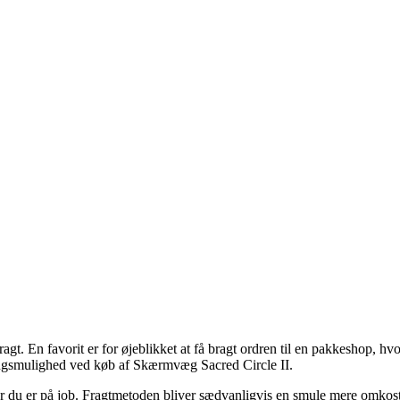
ragt. En favorit er for øjeblikket at få bragt ordren til en pakkeshop, hv
veringsmulighed ved køb af Skærmvæg Sacred Circle II.
l når du er på job. Fragtmetoden bliver sædvanligvis en smule mere omkos