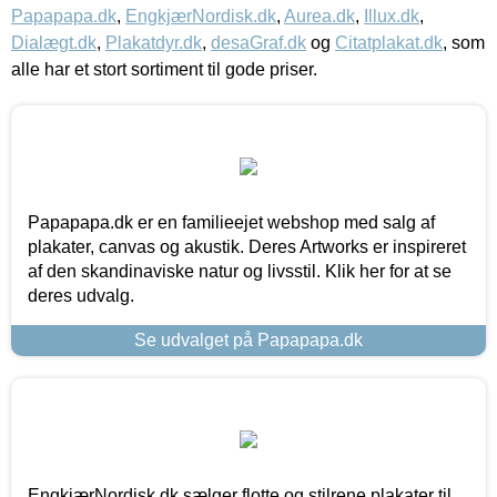
Papapapa.dk
,
EngkjærNordisk.dk
,
Aurea.dk
,
Illux.dk
,
Dialægt.dk
,
Plakatdyr.dk
,
desaGraf.dk
og
Citatplakat.dk
, som
alle har et stort sortiment til gode priser.
Papapapa.dk er en familieejet webshop med salg af
plakater, canvas og akustik. Deres Artworks er inspireret
af den skandinaviske natur og livsstil. Klik her for at se
deres udvalg.
Se udvalget på Papapapa.dk
EngkjærNordisk.dk sælger flotte og stilrene plakater til