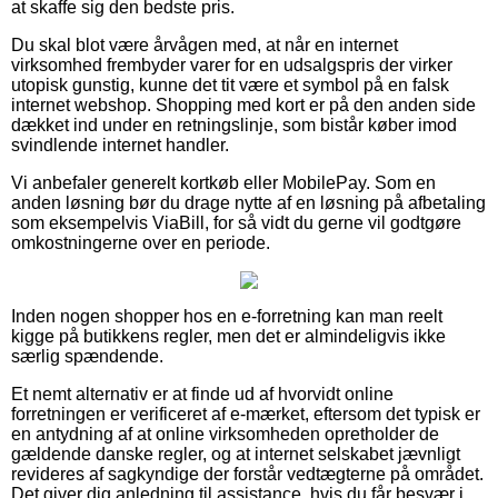
at skaffe sig den bedste pris.
Du skal blot være årvågen med, at når en internet
virksomhed frembyder varer for en udsalgspris der virker
utopisk gunstig, kunne det tit være et symbol på en falsk
internet webshop. Shopping med kort er på den anden side
dækket ind under en retningslinje, som bistår køber imod
svindlende internet handler.
Vi anbefaler generelt kortkøb eller MobilePay. Som en
anden løsning bør du drage nytte af en løsning på afbetaling
som eksempelvis ViaBill, for så vidt du gerne vil godtgøre
omkostningerne over en periode.
Inden nogen shopper hos en e-forretning kan man reelt
kigge på butikkens regler, men det er almindeligvis ikke
særlig spændende.
Et nemt alternativ er at finde ud af hvorvidt online
forretningen er verificeret af e-mærket, eftersom det typisk er
en antydning af at online virksomheden opretholder de
gældende danske regler, og at internet selskabet jævnligt
revideres af sagkyndige der forstår vedtægterne på området.
Det giver dig anledning til assistance, hvis du får besvær i