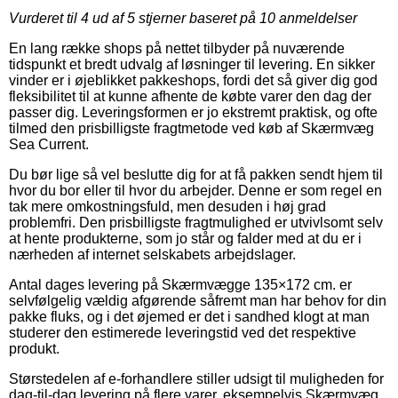
Vurderet til
4
ud af 5 stjerner baseret på
10
anmeldelser
En lang række shops på nettet tilbyder på nuværende
tidspunkt et bredt udvalg af løsninger til levering. En sikker
vinder er i øjeblikket pakkeshops, fordi det så giver dig god
fleksibilitet til at kunne afhente de købte varer den dag der
passer dig. Leveringsformen er jo ekstremt praktisk, og ofte
tilmed den prisbilligste fragtmetode ved køb af Skærmvæg
Sea Current.
Du bør lige så vel beslutte dig for at få pakken sendt hjem til
hvor du bor eller til hvor du arbejder. Denne er som regel en
tak mere omkostningsfuld, men desuden i høj grad
problemfri. Den prisbilligste fragtmulighed er utvivlsomt selv
at hente produkterne, som jo står og falder med at du er i
nærheden af internet selskabets arbejdslager.
Antal dages levering på Skærmvægge 135×172 cm. er
selvfølgelig vældig afgørende såfremt man har behov for din
pakke fluks, og i det øjemed er det i sandhed klogt at man
studerer den estimerede leveringstid ved det respektive
produkt.
Størstedelen af e-forhandlere stiller udsigt til muligheden for
dag-til-dag levering på flere varer, eksempelvis Skærmvæg