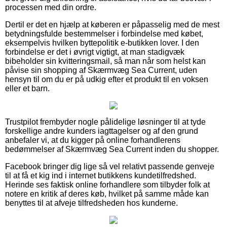
processen med din ordre.
Dertil er det en hjælp at køberen er påpasselig med de mest
betydningsfulde bestemmelser i forbindelse med købet,
eksempelvis hvilken byttepolitik e-butikken lover. I den
forbindelse er det i øvrigt vigtigt, at man stadigvæk
bibeholder sin kvitteringsmail, så man når som helst kan
påvise sin shopping af Skærmvæg Sea Current, uden
hensyn til om du er på udkig efter et produkt til en voksen
eller et barn.
Trustpilot frembyder nogle pålidelige løsninger til at tyde
forskellige andre kunders iagttagelser og af den grund
anbefaler vi, at du kigger på online forhandlerens
bedømmelser af Skærmvæg Sea Current inden du shopper.
Facebook bringer dig lige så vel relativt passende genveje
til at få et kig ind i internet butikkens kundetilfredshed.
Herinde ses faktisk online forhandlere som tilbyder folk at
notere en kritik af deres køb, hvilket på samme måde kan
benyttes til at afveje tilfredsheden hos kunderne.