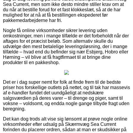
Sea Current, men som ikke desto mindre stiller krav om at
du når at bestille forud for et fast klokkeslæt, så at de har
mulighed for at nå at få bestillingen ekspederet før
pakkemedarbejderne har fri.
Nogle få online virksomheder sikrer levering uden
omkostninger, men i mange tilfælde er det forbeholdt når der
aftages for et præcist beløb. Som alternativ skulle du
udvælge den mest betalelige leveringsløsning, der i mange
tilfælde – hvad end du befinder sig nær Esbjerg, Hobro eller
Hørning – vil blive at få fragtfirmaet til at bringe dine
produkter til en pakkeshop.
Det er i dag super nemt for folk at finde frem til de bedste
priser hos forskellige outlets på nettet, og til tak har massevis
af e-handler fundet det uundgåeligt at nedskære
salgsværdien på deres varer – til drenge og piger, samt til
voksne – voldsomt, og endda nogle gange tilbyde fragt uden
beregning.
Det kan dog trods alt vise sig lønsomt at prøve nogle online
virksomheder efter udsalg på Skærmvæg Sea Current
forinden du placerer ordren, sådan at man er skudsikker på