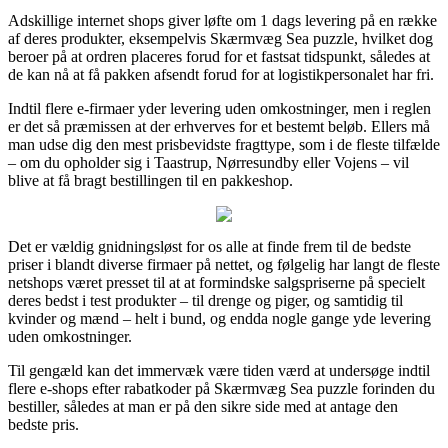
Adskillige internet shops giver løfte om 1 dags levering på en række
af deres produkter, eksempelvis Skærmvæg Sea puzzle, hvilket dog
beroer på at ordren placeres forud for et fastsat tidspunkt, således at
de kan nå at få pakken afsendt forud for at logistikpersonalet har fri.
Indtil flere e-firmaer yder levering uden omkostninger, men i reglen
er det så præmissen at der erhverves for et bestemt beløb. Ellers må
man udse dig den mest prisbevidste fragttype, som i de fleste tilfælde
– om du opholder sig i Taastrup, Nørresundby eller Vojens – vil
blive at få bragt bestillingen til en pakkeshop.
Det er vældig gnidningsløst for os alle at finde frem til de bedste
priser i blandt diverse firmaer på nettet, og følgelig har langt de fleste
netshops været presset til at at formindske salgspriserne på specielt
deres bedst i test produkter – til drenge og piger, og samtidig til
kvinder og mænd – helt i bund, og endda nogle gange yde levering
uden omkostninger.
Til gengæld kan det immervæk være tiden værd at undersøge indtil
flere e-shops efter rabatkoder på Skærmvæg Sea puzzle forinden du
bestiller, således at man er på den sikre side med at antage den
bedste pris.