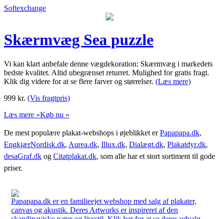
Softexchange
Skærmvæg Sea puzzle
Vi kan klart anbefale denne vægdekoration: Skærmvæg i markedets
bedste kvalitet. Altid ubegrænset returret. Mulighed for gratis fragt.
Klik dig videre for at se flere farver og størrelser.
(Læs mere)
999
kr.
(Vis fragtpris)
Læs mere »
Køb nu »
De mest populære plakat-webshops i øjeblikket er
Papapapa.dk
,
EngkjærNordisk.dk
,
Aurea.dk
,
Illux.dk
,
Dialægt.dk
,
Plakatdyr.dk
,
desaGraf.dk
og
Citatplakat.dk
, som alle har et stort sortiment til gode
priser.
Papapapa.dk er en familieejet webshop med salg af plakater,
canvas og akustik. Deres Artworks er inspireret af den
skandinaviske natur og livsstil. Klik her for at se deres udvalg.