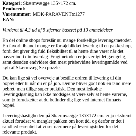
Kategori:
Skærmvægge 135×172 cm.
Producent:
Varenummer:
MDK-PARAVENTtc1277
EAN:
Vurderet til
4.3
ud af 5 stjerner baseret på
13
anmeldelser
En del online shops foreslår nu mange forskellige leveringsmetoder.
En favorit iblandt mange er for øjeblikket levering til en pakkeshop,
fordi det giver dig fuld fleksibilitet til at hente dine varer når det
passer ind i din hverdag. Fragtmetoden er jo særligt let gængelig,
samt desuden endvidere den mest prisbevidste leveringsmåde ved
køb af Skærmvæg Sea puzzle.
Du kan lige så vel overveje at bestille ordren til levering til din
bopæl eller til når du er på job. Denne bliver godt nok en tand mere
pebret, men tillige super praktisk. Den mest letkøbte
leveringsløsning kan ikke modsiges at være selv at hente varerne,
som jo forudsætter at du befinder dig lige ved internet firmaets
bopæl.
Leveringshastigheden på Skærmvægge 135×172 cm. er jo ekstremt
aktuel forudsat vi mangler pakken om kort tid, og derfor er det i
sandhed essentielt at vi ser nærmere på leveringstiden for det
relevante produkt.