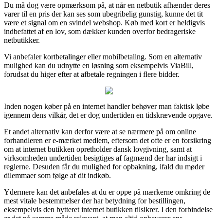
Du må dog være opmærksom på, at når en netbutik afhænder deres
varer til en pris der kan ses som ubegribelig gunstig, kunne det tit
være et signal om en svindel webshop. Køb med kort er heldigvis
indbefattet af en lov, som dækker kunden overfor bedrageriske
netbutikker.
Vi anbefaler kortbetalinger eller mobilbetaling. Som en alternativ
mulighed kan du udnytte en løsning som eksempelvis ViaBill,
forudsat du higer efter at afbetale regningen i flere bidder.
Inden nogen køber på en internet handler behøver man faktisk løbe
igennem dens vilkår, det er dog undertiden en tidskrævende opgave.
Et andet alternativ kan derfor være at se nærmere på om online
forhandleren er e-mærket medlem, eftersom det ofte er en forsikring
om at internet butikken opretholder dansk lovgivning, samt at
virksomheden undertiden besigtiges af fagmænd der har indsigt i
reglerne. Desuden får du mulighed for opbakning, ifald du møder
dilemmaer som følge af dit indkøb.
Ydermere kan det anbefales at du er oppe på mærkerne omkring de
mest vitale bestemmelser der har betydning for bestillingen,
eksempelvis den bytteret internet butikken tilsikrer. I den forbindelse