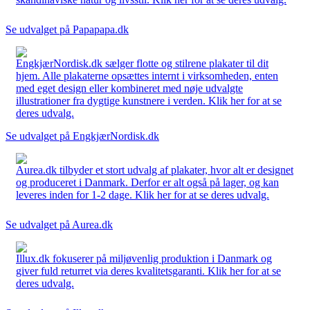
Se udvalget på Papapapa.dk
EngkjærNordisk.dk sælger flotte og stilrene plakater til dit
hjem. Alle plakaterne opsættes internt i virksomheden, enten
med eget design eller kombineret med nøje udvalgte
illustrationer fra dygtige kunstnere i verden. Klik her for at se
deres udvalg.
Se udvalget på EngkjærNordisk.dk
Aurea.dk tilbyder et stort udvalg af plakater, hvor alt er designet
og produceret i Danmark. Derfor er alt også på lager, og kan
leveres inden for 1-2 dage. Klik her for at se deres udvalg.
Se udvalget på Aurea.dk
Illux.dk fokuserer på miljøvenlig produktion i Danmark og
giver fuld returret via deres kvalitetsgaranti. Klik her for at se
deres udvalg.