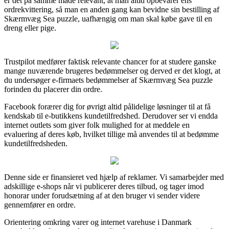
er det på samme måde relevant, at man altid opbevarer ens
ordrekvittering, så man en anden gang kan bevidne sin bestilling af
Skærmvæg Sea puzzle, uafhængig om man skal købe gave til en
dreng eller pige.
Trustpilot medfører faktisk relevante chancer for at studere ganske
mange nuværende brugeres bedømmelser og derved er det klogt, at
du undersøger e-firmaets bedømmelser af Skærmvæg Sea puzzle
forinden du placerer din ordre.
Facebook forærer dig for øvrigt altid pålidelige løsninger til at få
kendskab til e-butikkens kundetilfredshed. Derudover ser vi endda
internet outlets som giver folk mulighed for at meddele en
evaluering af deres køb, hvilket tillige må anvendes til at bedømme
kundetilfredsheden.
Denne side er finansieret ved hjælp af reklamer. Vi samarbejder med
adskillige e-shops når vi publicerer deres tilbud, og tager imod
honorar under forudsætning af at den bruger vi sender videre
gennemfører en ordre.
Orientering omkring varer og internet varehuse i Danmark