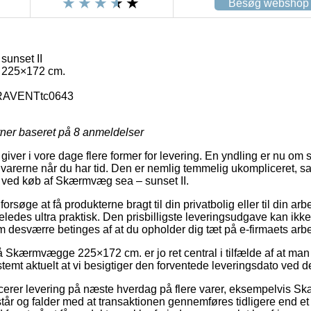
Besøg webshop
unset II
225×172 cm.
AVENTtc0643
rner baseret på
8
anmeldelser
 giver i vore dage flere former for levering. En yndling er nu o
varerne når du har tid. Den er nemlig temmelig ukompliceret, samt
e ved køb af Skærmvæg sea – sunset II.
øge at få produkterne bragt til din privatbolig eller til din arbe
eledes ultra praktisk. Den prisbilligste leveringsudgave kan ik
m desværre betinges af at du opholder dig tæt på e-firmaets arbe
Skærmvægge 225×172 cm. er jo ret central i tilfælde af at man 
temt aktuelt at vi besigtiger den forventede leveringsdato ved d
erer levering på næste hverdag på flere varer, eksempelvis Sk
år og falder med at transaktionen gennemføres tidligere end et 