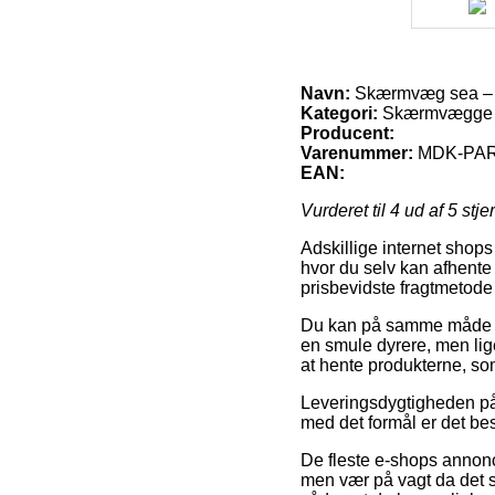
Navn:
Skærmvæg sea – s
Kategori:
Skærmvægge 
Producent:
Varenummer:
MDK-PAR
EAN:
Vurderet til
4
ud af 5 stje
Adskillige internet shops
hvor du selv kan afhente 
prisbevidste fragtmetod
Du kan på samme måde fors
en smule dyrere, men lig
at hente produkterne, so
Leveringsdygtigheden på 
med det formål er det bes
De fleste e-shops annonc
men vær på vagt da det st