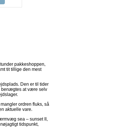
m stunder pakkeshoppen,
 tit tillige den mest
jdsplads. Den er til tider
ke benægtes at være selv
jdslager.
mangler ordren fluks, så
en aktuelle vare.
ærmvæg sea – sunset II,
nøjagtigt tidspunkt,