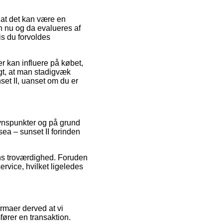
 at det kan være en
n nu og da evalueres af
is du forvoldes
er kan influere på købet,
igt, at man stadigvæk
et II, uanset om du er
synspunkter og på grund
ea – sunset II forinden
ens troværdighed. Foruden
rvice, hvilket ligeledes
rmaer derved at vi
fører en transaktion.