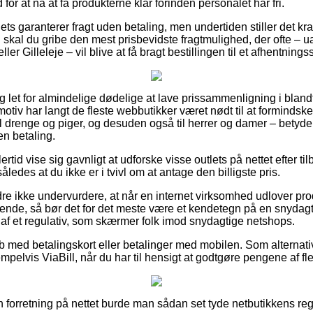
for at nå at få produkterne klar forinden personalet har fri.
ets garanterer fragt uden betaling, men undertiden stiller det k
 skal du gribe den mest prisbevidste fragtmulighed, der ofte – 
ler Gilleleje – vil blive at få bragt bestillingen til et afhentnings
 let for almindelige dødelige at lave prissammenligning i blandt
motiv har langt de fleste webbutikker været nødt til at forminds
il drenge og piger, og desuden også til herrer og damer – betyde
n betaling.
ertid vise sig gavnligt at udforske visse outlets på nettet efter
 således at du ikke er i tvivl om at antage den billigste pris.
re ikke undervurdere, at når en internet virksomhed udlover pro
alende, så bør det for det meste være et kendetegn på en snydagt
 af et regulativ, som skærmer folk imod snydagtige netshops.
øb med betalingskort eller betalinger med mobilen. Som alternati
empelvis ViaBill, når du har til hensigt at godtgøre pengene af f
n forretning på nettet burde man sådan set tyde netbutikkens regl