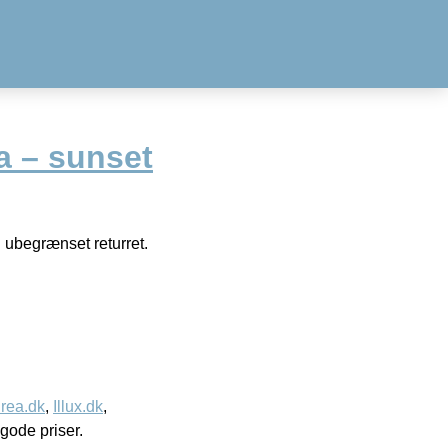
 – sunset
 ubegrænset returret.
rea.dk
,
Illux.dk
,
l gode priser.