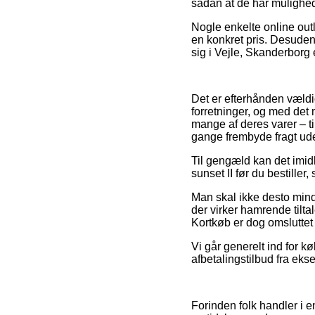
sådan at de har mulighed 
Nogle enkelte online outl
en konkret pris. Desuden
sig i Vejle, Skanderborg el
Det er efterhånden vældig
forretninger, og med det 
mange af deres varer – t
gange frembyde fragt ude
Til gengæld kan det imidl
sunset II før du bestiller,
Man skal ikke desto mind
der virker hamrende tilt
Kortkøb er dog omsluttet
Vi går generelt ind for k
afbetalingstilbud fra eks
Forinden folk handler i e