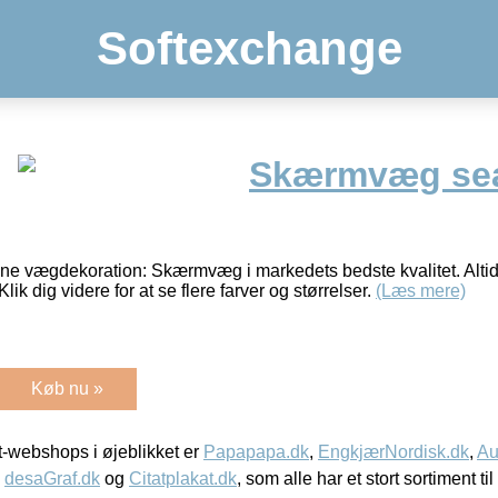
Softexchange
Skærmvæg sea
nne vægdekoration: Skærmvæg i markedets bedste kvalitet. Altid
Klik dig videre for at se flere farver og størrelser.
(Læs mere)
Køb nu »
-webshops i øjeblikket er
Papapapa.dk
,
EngkjærNordisk.dk
,
Au
,
desaGraf.dk
og
Citatplakat.dk
, som alle har et stort sortiment ti