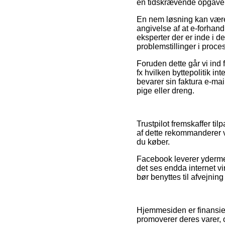
en tidskrævende opgave
En nem løsning kan være 
angivelse af at e-forhan
eksperter der er inde i 
problemstillinger i proc
Foruden dette går vi ind 
fx hvilken byttepolitik i
bevarer sin faktura e-ma
pige eller dreng.
Trustpilot fremskaffer t
af dette rekommanderer v
du køber.
Facebook leverer ydermer
det ses endda internet v
bør benyttes til afvejning
Hjemmesiden er finansier
promoverer deres varer, 