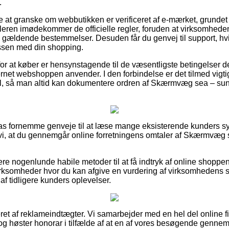
.
at granske om webbutikken er verificeret af e-mærket, grundet
dleren imødekommer de officielle regler, foruden at virksomhede
de gældende bestemmelser. Desuden får du genvej til support, hv
essen med din shopping.
for at køber er hensynstagende til de væsentligste betingelser d
nternet webshoppen anvender. I den forbindelse er det tilmed vigt
il, så man altid kan dokumentere ordren af Skærmvæg sea – suns
ilpas fornemme genveje til at læse mange eksisterende kunders 
i, at du gennemgår online forretningens omtaler af Skærmvæg s
e nogenlunde habile metoder til at få indtryk af online shopp
irksomheder hvor du kan afgive en vurdering af virksomhedens se
 af tidligere kunders oplevelser.
et af reklameindtægter. Vi samarbejder med en hel del online fi
og høster honorar i tilfælde af at en af vores besøgende gennem