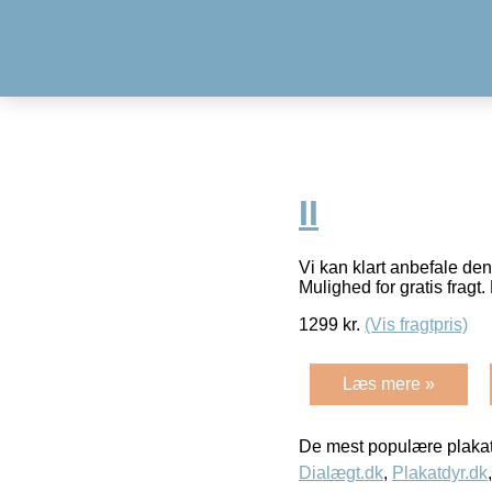
II
Vi kan klart anbefale de
Mulighed for gratis fragt. 
1299
kr.
(Vis fragtpris)
Læs mere »
De mest populære plakat
Dialægt.dk
,
Plakatdyr.dk