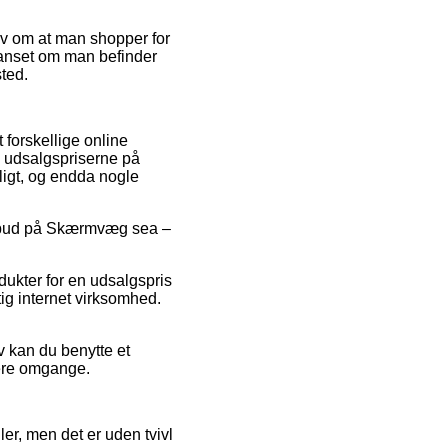
rav om at man shopper for
uanset om man befinder
sted.
 forskellige online
ke udsalgspriserne på
ligt, og endda nogle
 tilbud på Skærmvæg sea –
dukter for en udsalgspris
ig internet virksomhed.
v kan du benytte et
lere omgange.
er, men det er uden tvivl