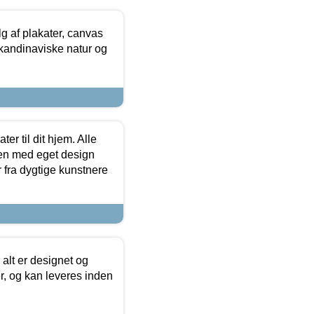
 af plakater, canvas
skandinaviske natur og
er til dit hjem. Alle
ten med eget design
r fra dygtige kunstnere
 alt er designet og
r, og kan leveres inden