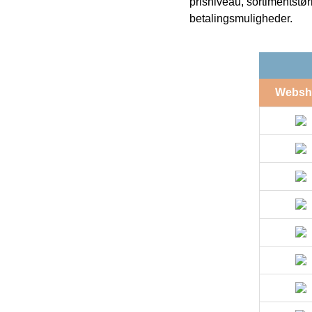
prisniveau, sortimentstø
betalingsmuligheder.
Websh