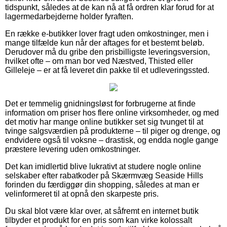
tidspunkt, således at de kan nå at få ordren klar forud for at
lagermedarbejderne holder fyraften.
En række e-butikker lover fragt uden omkostninger, men i
mange tilfælde kun når der aftages for et bestemt beløb.
Derudover må du gribe den prisbilligste leveringsversion,
hvilket ofte – om man bor ved Næstved, Thisted eller
Gilleleje – er at få leveret din pakke til et udleveringssted.
Det er temmelig gnidningsløst for forbrugerne at finde
information om priser hos flere online virksomheder, og med
det motiv har mange online butikker set sig tvunget til at
tvinge salgsværdien på produkterne – til piger og drenge, og
endvidere også til voksne – drastisk, og endda nogle gange
præstere levering uden omkostninger.
Det kan imidlertid blive lukrativt at studere nogle online
selskaber efter rabatkoder på Skærmvæg Seaside Hills
forinden du færdiggør din shopping, således at man er
velinformeret til at opnå den skarpeste pris.
Du skal blot være klar over, at såfremt en internet butik
tilbyder et produkt for en pris som kan virke kolossalt