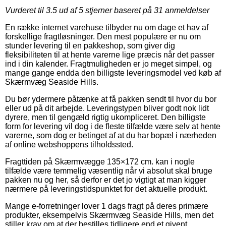
Vurderet til
3.5
ud af 5 stjerner baseret på
31
anmeldelser
En række internet varehuse tilbyder nu om dage et hav af
forskellige fragtløsninger. Den mest populære er nu om
stunder levering til en pakkeshop, som giver dig
fleksibiliteten til at hente varerne lige præcis når det passer
ind i din kalender. Fragtmuligheden er jo meget simpel, og
mange gange endda den billigste leveringsmodel ved køb af
Skærmvæg Seaside Hills.
Du bør ydermere påtænke at få pakken sendt til hvor du bor
eller ud på dit arbejde. Leveringstypen bliver godt nok lidt
dyrere, men til gengæld rigtig ukompliceret. Den billigste
form for levering vil dog i de fleste tilfælde være selv at hente
varerne, som dog er betinget af at du har bopæl i nærheden
af online webshoppens tilholdssted.
Fragttiden på Skærmvægge 135×172 cm. kan i nogle
tilfælde være temmelig væsentlig når vi absolut skal bruge
pakken nu og her, så derfor er det jo vigtigt at man kigger
nærmere på leveringstidspunktet for det aktuelle produkt.
Mange e-forretninger lover 1 dags fragt på deres primære
produkter, eksempelvis Skærmvæg Seaside Hills, men det
stiller krav om at der bestilles tidligere end et givent