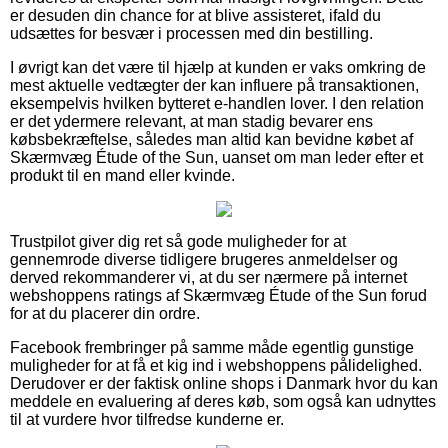
er desuden din chance for at blive assisteret, ifald du
udsættes for besvær i processen med din bestilling.
I øvrigt kan det være til hjælp at kunden er vaks omkring de
mest aktuelle vedtægter der kan influere på transaktionen,
eksempelvis hvilken bytteret e-handlen lover. I den relation
er det ydermere relevant, at man stadig bevarer ens
købsbekræftelse, således man altid kan bevidne købet af
Skærmvæg Étude of the Sun, uanset om man leder efter et
produkt til en mand eller kvinde.
Trustpilot giver dig ret så gode muligheder for at
gennemrode diverse tidligere brugeres anmeldelser og
derved rekommanderer vi, at du ser nærmere på internet
webshoppens ratings af Skærmvæg Étude of the Sun forud
for at du placerer din ordre.
Facebook frembringer på samme måde egentlig gunstige
muligheder for at få et kig ind i webshoppens pålidelighed.
Derudover er der faktisk online shops i Danmark hvor du kan
meddele en evaluering af deres køb, som også kan udnyttes
til at vurdere hvor tilfredse kunderne er.