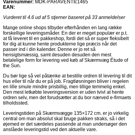
Varenummer:
MDK-PARAVENTtc1465
EAN:
Vurderet til
4.6
ud af 5 stjerner baseret på
33
anmeldelser
Mange online shops tilbyder efterhånden en lang række
forskellige leveringsmåder. En der er meget populær er p.t.
at få leveret til en pakkeshop, fordi det så er super fleksibelt
for dig at kunne hente produkterne lige præcis når det
passer ind i din kalender. Denne er jo ret så
hensigtsmæssig, samt desuden desuden den mest
betalelige form for levering ved køb af Skærmvæg Étude of
the Sun.
Du bør lige så vel påtænke at bestille ordren til levering til dit
hus eller til når du er på job. Fragtløsningen bliver i regelen
en lille smule mindre prisbillig, men tillige temmelig enkel.
Den mest letkøbte leveringsversion er uden tvivl at hente
ordren selv, men det forudsætter at du bor nærved e-firmaets
tilholdssted.
Leveringstiden på Skærmvægge 135×172 cm. er jo virkelig
central om man absolut skal bruge pakken straks, så i det
øjemed er det særdeles passende at man undersøger den
anslåede leveringstid ved den aktuelle vare.