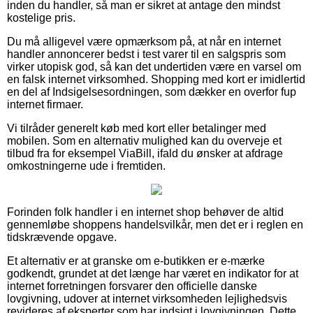
inden du handler, så man er sikret at antage den mindst
kostelige pris.
Du må alligevel være opmærksom på, at når en internet
handler annoncerer bedst i test varer til en salgspris som
virker utopisk god, så kan det undertiden være en varsel om
en falsk internet virksomhed. Shopping med kort er imidlertid
en del af Indsigelsesordningen, som dækker en overfor fup
internet firmaer.
Vi tilråder generelt køb med kort eller betalinger med
mobilen. Som en alternativ mulighed kan du overveje et
tilbud fra for eksempel ViaBill, ifald du ønsker at afdrage
omkostningerne ude i fremtiden.
Forinden folk handler i en internet shop behøver de altid
gennemløbe shoppens handelsvilkår, men det er i reglen en
tidskrævende opgave.
Et alternativ er at granske om e-butikken er e-mærke
godkendt, grundet at det længe har været en indikator for at
internet forretningen forsvarer den officielle danske
lovgivning, udover at internet virksomheden lejlighedsvis
revideres af eksperter som har indsigt i lovgivningen. Dette