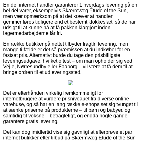
En del internet handler garanterer 1 hverdags levering på en
hel del varer, eksempelvis Skærmvæg Étude of the Sun,
men vær opmærksom på at det kræver at handlen
gemmenføres tidligere end et bestemt klokkeslæt, så de har
udsigt til at kunne nå at få pakken klargjort inden
lagermedarbejderne får fri.
En række butikker på nettet tilbyder fragtfri levering, men i
mange tilfælde er det så præmissen at du indkøber for en
fastsat pris. Alternativt burde du tage den prisbilligste
leveringsudgave, hvilket oftest – om man opholder sig ved
Vejle, Nørresundby eller Faaborg – vil være at få dem til at
bringe ordren til et udleveringssted.
Det er efterhånden virkelig fremkommeligt for
internetbrugere at vurdere prisniveauet fra diverse online
varehuse, og så har en lang række e-shops set sig tvunget til
at sænke priserne på produkterne – til børn og babyer, og
samtidig til voksne – betragteligt, og endda nogle gange
garantere gratis levering.
Det kan dog imidlertid vise sig gavnligt at efterprøve et par
internet butikker efter tilbud på Skærmvæg Étude of the Sun