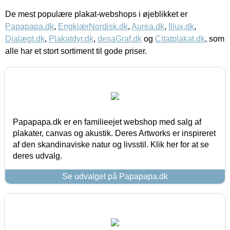
De mest populære plakat-webshops i øjeblikket er
Papapapa.dk
,
EngkjærNordisk.dk
,
Aurea.dk
,
Illux.dk
,
Dialægt.dk
,
Plakatdyr.dk
,
desaGraf.dk
og
Citatplakat.dk
, som
alle har et stort sortiment til gode priser.
Papapapa.dk er en familieejet webshop med salg af
plakater, canvas og akustik. Deres Artworks er inspireret
af den skandinaviske natur og livsstil. Klik her for at se
deres udvalg.
Se udvalget på Papapapa.dk