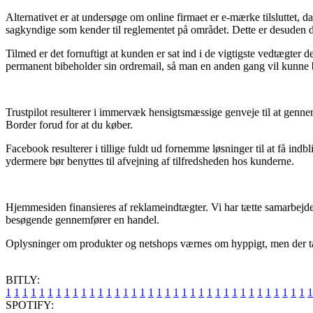
Alternativet er at undersøge om online firmaet er e-mærke tilsluttet, da
sagkyndige som kender til reglementet på området. Dette er desuden di
Tilmed er det fornuftigt at kunden er sat ind i de vigtigste vedtægter d
permanent bibeholder sin ordremail, så man en anden gang vil kunne 
Trustpilot resulterer i immervæk hensigtsmæssige genveje til at gen
Border forud for at du køber.
Facebook resulterer i tillige fuldt ud fornemme løsninger til at få indb
ydermere bør benyttes til afvejning af tilfredsheden hos kunderne.
Hjemmesiden finansieres af reklameindtægter. Vi har tætte samarbejde
besøgende gennemfører en handel.
Oplysninger om produkter og netshops værnes om hyppigt, men der tages
BITLY:
1
1
1
1
1
1
1
1
1
1
1
1
1
1
1
1
1
1
1
1
1
1
1
1
1
1
1
1
1
1
1
1
1
1
1
1
1
SPOTIFY: