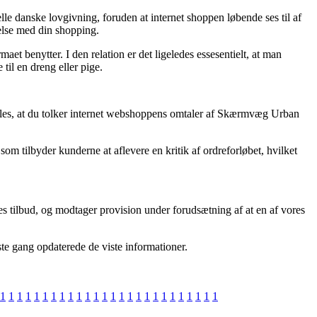
ielle danske lovgivning, foruden at internet shoppen løbende ses til af
delse med din shopping.
aet benytter. I den relation er det ligeledes essesentielt, at man
il en dreng eller pige.
ales, at du tolker internet webshoppens omtaler af Skærmvæg Urban
 som tilbyder kunderne at aflevere en kritik af ordreforløbet, hvilket
 tilbud, og modtager provision under forudsætning af at en af vores
te gang opdaterede de viste informationer.
1
1
1
1
1
1
1
1
1
1
1
1
1
1
1
1
1
1
1
1
1
1
1
1
1
1