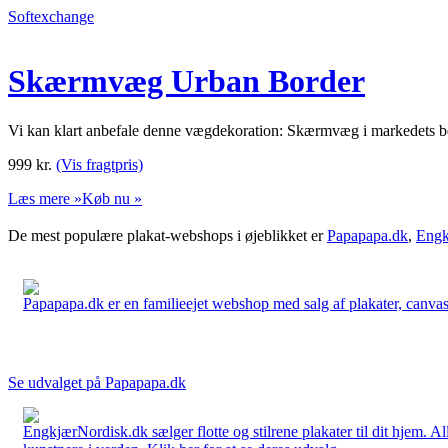
Softexchange
Skærmvæg Urban Border
Vi kan klart anbefale denne vægdekoration: Skærmvæg i markedets bedste 
999
kr.
(Vis fragtpris)
Læs mere »
Køb nu »
De mest populære plakat-webshops i øjeblikket er
Papapapa.dk
,
Engk
Papapapa.dk er en familieejet webshop med salg af plakater, canvas o
Se udvalget på Papapapa.dk
EngkjærNordisk.dk sælger flotte og stilrene plakater til dit hjem. A