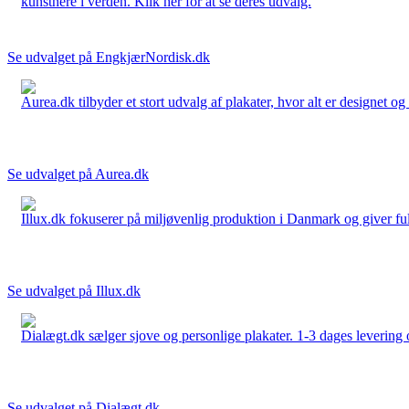
kunstnere i verden. Klik her for at se deres udvalg.
Se udvalget på EngkjærNordisk.dk
Aurea.dk tilbyder et stort udvalg af plakater, hvor alt er designet o
Se udvalget på Aurea.dk
Illux.dk fokuserer på miljøvenlig produktion i Danmark og giver fuld 
Se udvalget på Illux.dk
Dialægt.dk sælger sjove og personlige plakater. 1-3 dages levering o
Se udvalget på Dialægt.dk