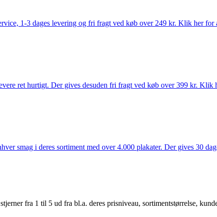
rvice, 1-3 dages levering og fri fragt ved køb over 249 kr. Klik her for 
vere ret hurtigt. Der gives desuden fri fragt ved køb over 399 kr. Klik h
 enhver smag i deres sortiment med over 4.000 plakater. Der gives 30 dage
er fra 1 til 5 ud fra bl.a. deres prisniveau, sortimentstørrelse, kunde