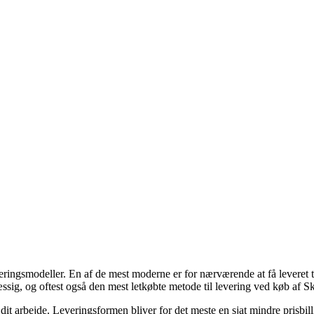
everingsmodeller. En af de mest moderne er for nærværende at få leveret ti
tsmæssig, og oftest også den mest letkøbte metode til levering ved køb 
 til dit arbejde. Leveringsformen bliver for det meste en sjat mindre pri