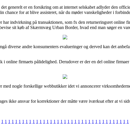
 det generelt er en forsikring om at internet selskabet adlyder den offic
n chance for at blive assisteret, når du møder vanskeligheder i forbin
er har indvirkning på transaktionen, som fx den returneringsret online firm
bevise sit køb af Skærmvæg Urban Border, hvad end man søger en vare t
nemgå diverse andre konsumenters evalueringer og derved kan det anbef
lik i online firmaets pålidelighed. Derudover er der en del online firmaer
r med nogle forskellige webbutikker idet vi annoncerer virksomhedernes
 ikke ansvar for korrektioner der måtte være iværksat efter at vi sids
1
1
1
1
1
1
1
1
1
1
1
1
1
1
1
1
1
1
1
1
1
1
1
1
1
1
1
1
1
1
1
1
1
1
1
1
1