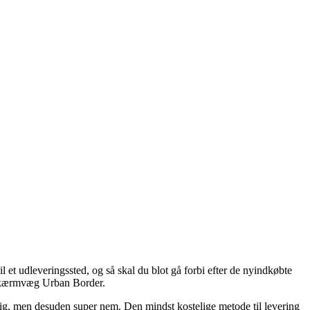
l et udleveringssted, og så skal du blot gå forbi efter de nyindkøbte
af Skærmvæg Urban Border.
sbillig, men desuden super nem. Den mindst kostelige metode til levering