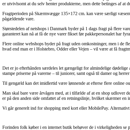
er utvivlsomt at du selv henter produkterne, men dette betinges af at 
Fragtperioden på Skærmvægge 135×172 cm. kan være særligt væsentlig s
pågældende vare.
Størstedelen af netshops i Danmark byder på 1 dags fragt på flere var
garanteret kan nå at få de nye varer fikset før pakkepersonalet har fyra
Flere online webshops byder på fragt uden omkostninger, men i de fl
hvad end man er i Holstebro, Odder eller Vejen – vil være at få fragtm
Det er jo efterhånden særdeles let gængeligt for almindelige dødelige a
stampe priserne på varerne – til juniorer, samt også til damer og herre
Til gengæld kan det imidlertid være lønnende at efterse flere online o
Man skal bare være årvågen med, at i tilfælde af at en shop udlover dere
er på den anden side omfattet af en retningslinje, hvilket skærmer en 
Vi går generelt ind for shopping med kort eller MobilePay. Alternativt 
Forinden folk køber i en internet butik behøver de i virkeligheden se p