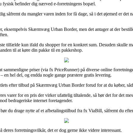
du fysisk befinder dig nærved e-forretningens bopæl.
åfremt du mangler varen inden for få dage, så i det øjemed er det natu
er, eksempelvis Skærmvæg Urban Border, men det antager at der bestille
ften.
este tilfælde kun ifald du shopper for en konkret sum. Desuden skulle
anden til at køre din pakke til en pakkeshop.
t sammenligne priser (via fx PriceRunner) på diverse online forretninger,
r – en hel del, og endda nogle gange præstere gratis levering.
utlets efter tilbud på Skærmvæg Urban Border forud for at du køber, såda
s varer for en pris der virker ufattelig tiltalende, så bør det for det m
imod bedrageriske internet foretagender.
bør du drage nytte af et afbetalingstilbud fra fx ViaBill, såfremt du eft
å deres forretningsvilkår, det er dog gerne ikke videre interessant.