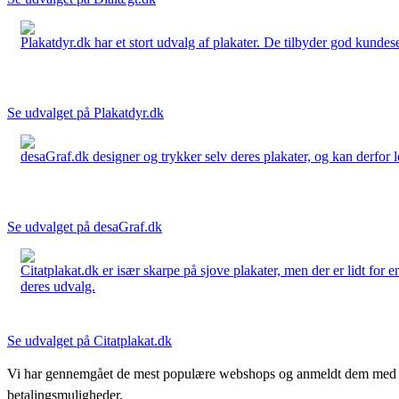
Plakatdyr.dk har et stort udvalg af plakater. De tilbyder god kundese
Se udvalget på Plakatdyr.dk
desaGraf.dk designer og trykker selv deres plakater, og kan derfor le
Se udvalget på desaGraf.dk
Citatplakat.dk er især skarpe på sjove plakater, men der er lidt for
deres udvalg.
Se udvalget på Citatplakat.dk
Vi har gennemgået de mest populære webshops og anmeldt dem med stjern
betalingsmuligheder.