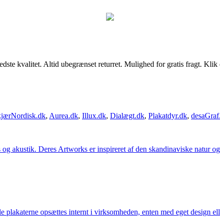
kvalitet. Altid ubegrænset returret. Mulighed for gratis fragt. Klik dig
jærNordisk.dk
,
Aurea.dk
,
Illux.dk
,
Dialægt.dk
,
Plakatdyr.dk
,
desaGraf
g akustik. Deres Artworks er inspireret af den skandinaviske natur og li
lle plakaterne opsættes internt i virksomheden, enten med eget design el