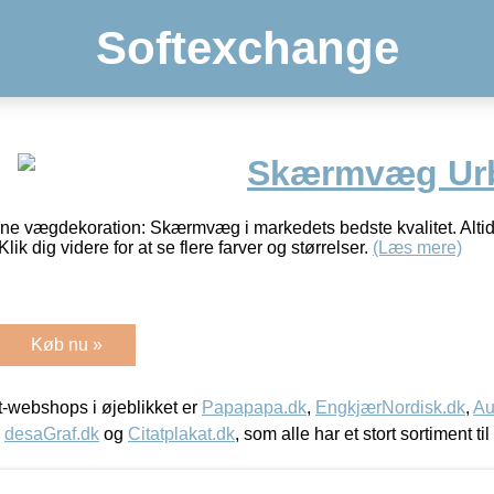
Softexchange
Skærmvæg Urba
nne vægdekoration: Skærmvæg i markedets bedste kvalitet. Altid
Klik dig videre for at se flere farver og størrelser.
(Læs mere)
Køb nu »
-webshops i øjeblikket er
Papapapa.dk
,
EngkjærNordisk.dk
,
Au
,
desaGraf.dk
og
Citatplakat.dk
, som alle har et stort sortiment ti