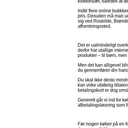
klokkeslæt, således at de
Indtil flere online butikk
pris. Desuden må man uds
sig ved Roskilde, Brønders
afhentningssted.
Det er ualmindeligt overk
derfor har utallige inter
produkter – til børn, me
Men det kan alligevel bl
du gennemfører din handel
Du skal ikke desto mindre
kan virke ufattelig tilt
betalingskort er dog omsl
Generelt går vi ind for k
afbetalingsløsning som fx
Før nogen køber på en for