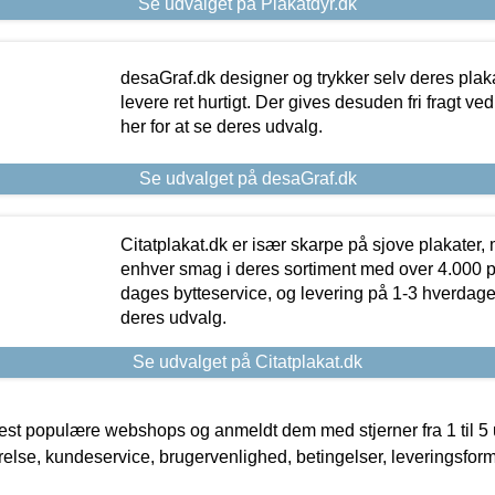
Se udvalget på Plakatdyr.dk
desaGraf.dk designer og trykker selv deres plaka
levere ret hurtigt. Der gives desuden fri fragt ve
her for at se deres udvalg.
Se udvalget på desaGraf.dk
Citatplakat.dk er især skarpe på sjove plakater, m
enhver smag i deres sortiment med over 4.000 p
dages bytteservice, og levering på 1-3 hverdage. 
deres udvalg.
Se udvalget på Citatplakat.dk
t populære webshops og anmeldt dem med stjerner fra 1 til 5 ud
rrelse, kundeservice, brugervenlighed, betingelser, leveringsfor