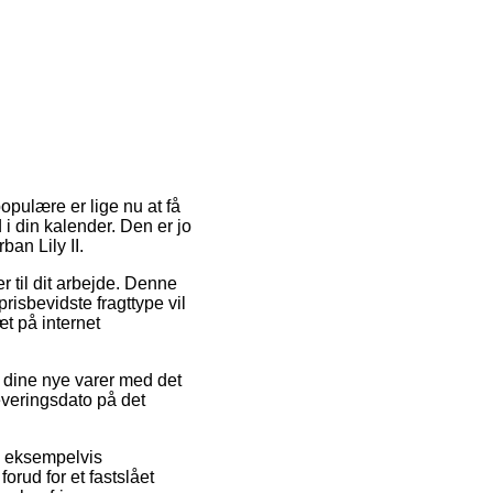
populære er lige nu at få
 i din kalender. Den er jo
an Lily II.
 til dit arbejde. Denne
risbevidste fragttype vil
t på internet
dine nye varer med det
everingsdato på det
, eksempelvis
rud for et fastslået