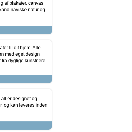
 af plakater, canvas
skandinaviske natur og
er til dit hjem. Alle
ten med eget design
r fra dygtige kunstnere
 alt er designet og
r, og kan leveres inden