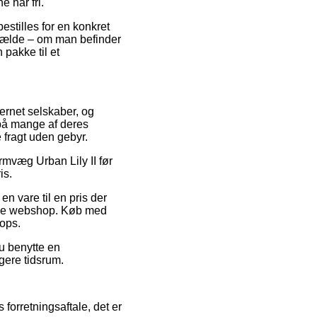
 har fri.
bestilles for en konkret
ilfælde – om man befinder
 pakke til et
ternet selskaber, og
t på mange af deres
 fragt uden gebyr.
rmvæg Urban Lily II før
is.
en vare til en pris der
nline webshop. Køb med
hops.
du benytte en
ngere tidsrum.
forretningsaftale, det er