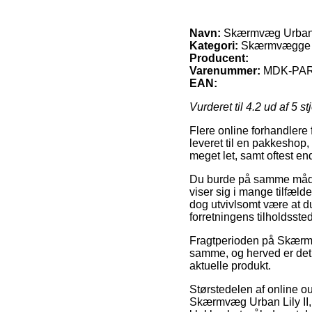
Navn:
Skærmvæg Urban L
Kategori:
Skærmvægge 
Producent:
Varenummer:
MDK-PAR
EAN:
Vurderet til
4.2
ud af 5 st
Flere online forhandlere 
leveret til en pakkeshop,
meget let, samt oftest en
Du burde på samme måde fo
viser sig i mange tilfæld
dog utvivlsomt være at d
forretningens tilholdssted
Fragtperioden på Skærmv
samme, og herved er det 
aktuelle produkt.
Størstedelen af online o
Skærmvæg Urban Lily II, 