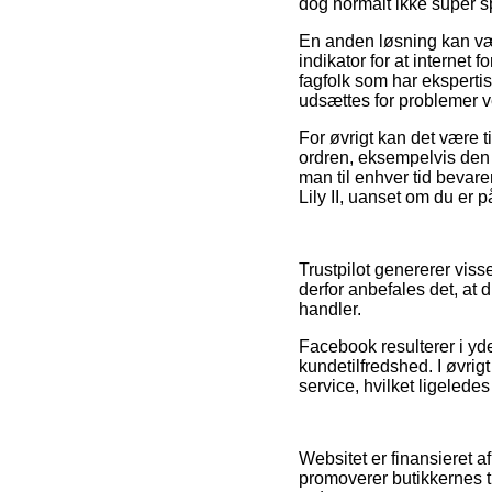
dog normalt ikke super
En anden løsning kan være
indikator for at internet
fagfolk som har ekspertis
udsættes for problemer v
For øvrigt kan det være 
ordren, eksempelvis den 
man til enhver tid bevar
Lily II, uanset om du er p
Trustpilot genererer vi
derfor anbefales det, at
handler.
Facebook resulterer i yd
kundetilfredshed. I øvrig
service, hvilket ligeledes
Websitet er finansieret a
promoverer butikkernes 