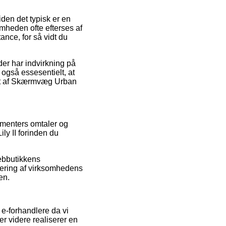
den det typisk er en
omheden ofte efterses af
ance, for så vidt du
er har indvirkning på
også essesentielt, at
bet af Skærmvæg Urban
umenters omtaler og
ly II forinden du
webbutikkens
rdering af virksomhedens
en.
 e-forhandlere da vi
 videre realiserer en