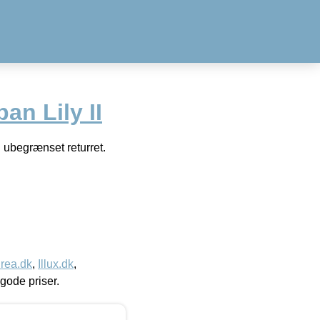
n Lily II
 ubegrænset returret.
rea.dk
,
Illux.dk
,
l gode priser.