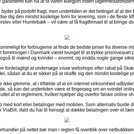
 garanteret kan nå at få varen klargjort inden lagermedarbejderne
er byder på portofri fragt, men undertiden er det betinget af at der 
e dig den mindst kostelige form for levering, som i de fleste t
lev eller Humlebæk – vil være at få fragtfirmaet til at bringe din
ommeligt for forbrugerne at finde de bedste priser fra diverse in
net forretninger i Danmark været tvunget til at trykke prisniveaue
n også til mænd og kvinder – enormt, og endda nogle gange sikre
ive fordelagtigt at undersøge visse webshops efter rabat på Skæ
, sådan at du er sikker på at skaffe sig den mindst kostelige pr
 ikke glemme, at i tilfælde af at en internet virksomhed udbyder 
alende, så kan det undertiden være et fingerpeg om en svindel o
uttet af et reglement, hvilket hjælper dig overfor falske online s
øb med kort eller betalinger med mobilen. Som alternativ burde 
 ViaBill, ifald du har til hensigt at dække betalingen over et læ
handler på nettet bør man i reglen få overblik over netbutikkens 