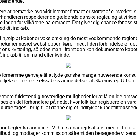
 spændende.
 at bemærke hvorvidt internet firmaet er støttet af e-mærket, si
 forhandleren respekterer de gældende danske regler, og at virks
e inden for vilkårene på området. Det giver dig chance for assist
ed dit indkøb.
til hjælp at køber er vaks omkring de mest vedkommende regler d
returneringsret webshoppen kører med. I den forbindelse er det 
er ens kvittering, således man i fremtiden kan dokumentere kø
å indkøb til en mand eller kvinde.
sse fornemme genveje til at tyde ganske mange nuværende kons
 du tjekker internet selskabets anmeldelser af Skærmvæg Urban Li
ermere fuldstændig troværdige muligheder for at få en idé om 
t ses en del forhandlere på nettet hvor folk kan registrere en vu
 burde tages i brug til at danne dig et indtryk af kundetilfredshed
f indtægter fra annoncer. Vi har samarbejdsaftaler med et hold af
tilbud, og modtager kommission såfremt den besøgende vi sender