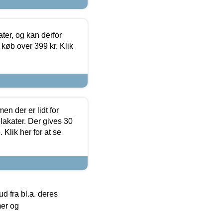
ter, og kan derfor
d køb over 399 kr. Klik
en der er lidt for
lakater. Der gives 30
Klik her for at se
 fra bl.a. deres
mer og