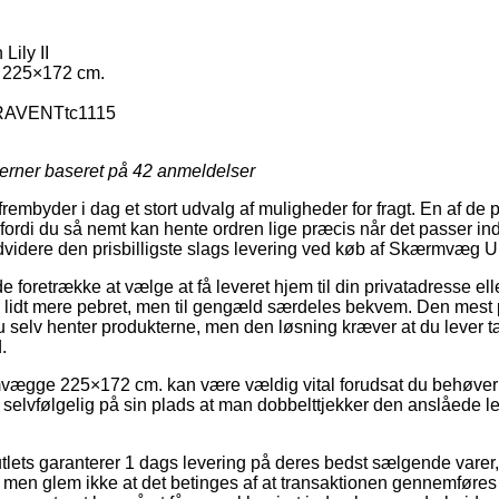
ily II
225×172 cm.
AVENTtc1115
jerner baseret på
42
anmeldelser
frembyder i dag et stort udvalg af muligheder for fragt. En af de 
 fordi du så nemt kan hente ordren lige præcis når det passer ind
dvidere den prisbilligste slags levering ved køb af Skærmvæg Urb
retrække at vælge at få leveret hjem til din privatadresse eller
e lidt mere pebret, men til gengæld særdeles bekvem. Den mest p
u selv henter produkterne, men den løsning kræver at du lever tæ
.
ægge 225×172 cm. kan være vældig vital forudsat du behøver 
selvfølgelig på sin plads at man dobbelttjekker den anslåede l
utlets garanterer 1 dags levering på deres bedst sælgende varer
men glem ikke at det betinges af at transaktionen gennemføres fo